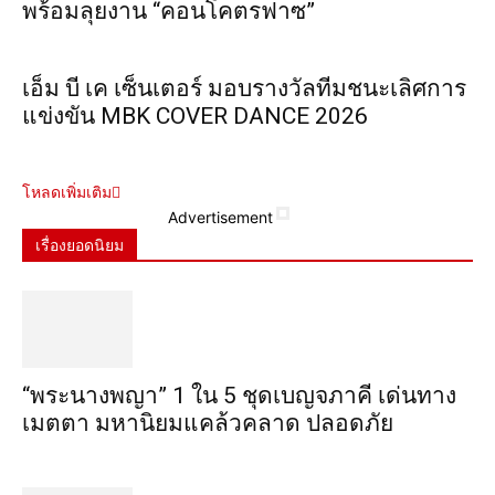
พร้อมลุยงาน “คอนโคตรฟาซ”
เอ็ม บี เค เซ็นเตอร์ มอบรางวัลทีมชนะเลิศการ
แข่งขัน MBK COVER DANCE 2026
โหลดเพิ่มเติม
Advertisement
เรื่องยอดนิยม
“พระ​นาง​พญา” 1 ใน 5​ ชุดเบญจ​ภาคี​ เด่นทาง
เมตตา​ มหา​นิยม​แคล้วคลาด​ ปลอดภัย​