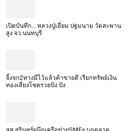
เปิดบันทึก… หลวงปู่เอี่ยม ​ปฐม​นาม​ วัดสะพาน
สูง​ จว.นนทบุรี
จิ้งจก​2​หาง​มีไว้แล้ว​ค้าขาย​ดี​ เรียก​ทรัพย์เงิน
ทอง​เสี่ยงโชค​รวยปัง​ ปัง​
สส.สุรินทร์ผนึกเครือข่ายSMEs บุกตลาด