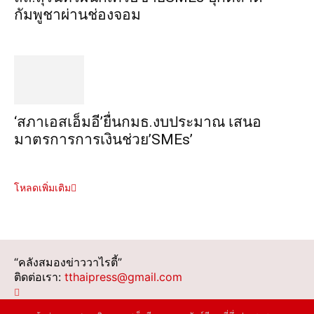
กัมพูชาผ่านช่องจอม
‘สภาเอสเอ็มอี’ยื่นกมธ.งบประมาณ เสนอ
มาตรการการเงินช่วย’SMEs’
โหลดเพิ่มเติม
“คลังสมองข่าววาไรตี้”
ติดต่อเรา:
tthaipress@gmail.com