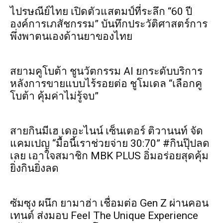
ไปรษณีย์ไทย เปิดตัวแสตมป์ที่ระลึก “60 ปี
องค์การเภสัชกรรม” บันทึกประวัติศาสตร์การ
พึ่งพาตนเองด้านยาของไทย
สยามคูโบต้า ชูนวัตกรรม AI ยกระดับบริการ
หลังการขายแบบไร้รอยต่อ ชูโมเดล “เลือกคู
โบต้า คุ้มค่าไม่รู้จบ”
สายกินมีเฮ เดอะไนน์ เซ็นเตอร์ ติวานนท์ จัด
แคมเปญ “มื้อนี้เราช่วยจ่าย 30:70” #กินปุ๊ปลด
เลย เอาใจสมาชิก MBK PLUS อิ่มอร่อยสุดคุ้ม
ยิ่งกินยิ่งลด
ซัมซุง ผนึก ยามาฮ่า เชื่อมต่อ Gen Z ผ่านคอน
เทนต์ ส่งมอบ Feel The Unique Experience