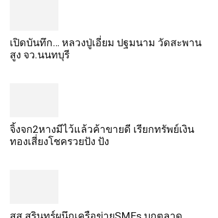
เปิดบันทึก… หลวงปู่เอี่ยม ​ปฐม​นาม​ วัดสะพาน
สูง​ จว.นนทบุรี
จิ้งจก​2​หาง​มีไว้แล้ว​ค้าขาย​ดี​ เรียก​ทรัพย์เงิน
ทอง​เสี่ยงโชค​รวยปัง​ ปัง​
สส.สุรินทร์ผนึกเครือข่ายSMEs บุกตลาด