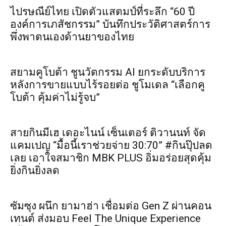
ไปรษณีย์ไทย เปิดตัวแสตมป์ที่ระลึก “60 ปี
องค์การเภสัชกรรม” บันทึกประวัติศาสตร์การ
พึ่งพาตนเองด้านยาของไทย
สยามคูโบต้า ชูนวัตกรรม AI ยกระดับบริการ
หลังการขายแบบไร้รอยต่อ ชูโมเดล “เลือกคู
โบต้า คุ้มค่าไม่รู้จบ”
สายกินมีเฮ เดอะไนน์ เซ็นเตอร์ ติวานนท์ จัด
แคมเปญ “มื้อนี้เราช่วยจ่าย 30:70” #กินปุ๊ปลด
เลย เอาใจสมาชิก MBK PLUS อิ่มอร่อยสุดคุ้ม
ยิ่งกินยิ่งลด
ซัมซุง ผนึก ยามาฮ่า เชื่อมต่อ Gen Z ผ่านคอน
เทนต์ ส่งมอบ Feel The Unique Experience