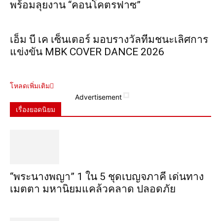
พร้อมลุยงาน “คอนโคตรฟาซ”
เอ็ม บี เค เซ็นเตอร์ มอบรางวัลทีมชนะเลิศการ
แข่งขัน MBK COVER DANCE 2026
โหลดเพิ่มเติม
Advertisement
เรื่องยอดนิยม
“พระ​นาง​พญา” 1 ใน 5​ ชุดเบญจ​ภาคี​ เด่นทาง
เมตตา​ มหา​นิยม​แคล้วคลาด​ ปลอดภัย​