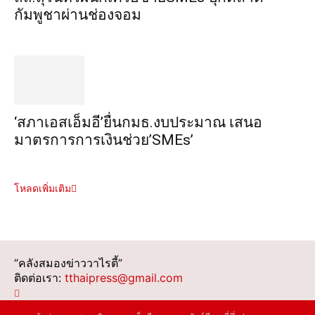
กัมพูชาผ่านช่องจอม
‘สภาเอสเอ็มอี’ยื่นกมธ.งบประมาณ เสนอ
มาตรการการเงินช่วย’SMEs’
โหลดเพิ่มเติม
“คลังสมองข่าววาไรตี้”
ติดต่อเรา:
tthaipress@gmail.com