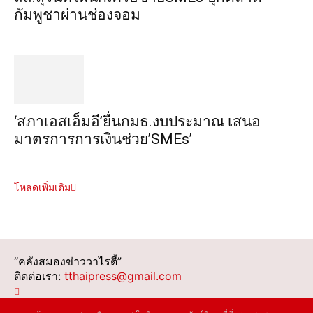
กัมพูชาผ่านช่องจอม
‘สภาเอสเอ็มอี’ยื่นกมธ.งบประมาณ เสนอ
มาตรการการเงินช่วย’SMEs’
โหลดเพิ่มเติม
“คลังสมองข่าววาไรตี้”
ติดต่อเรา:
tthaipress@gmail.com