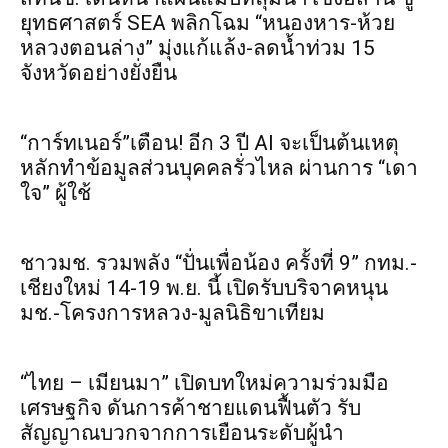
ยุทธศาสตร์ SEA พลิกโฉม “หนองหาร-ห้วย
หลวงตอนล่าง” มุ่งแก้แล้ง-ลดน้ำท่วม 15
จังหวัดอย่างยั่งยืน
“การ์ทเนอร์”เตือน! อีก 3 ปี AI จะเป็นต้นเหตุ
หลักทำข้อมูลส่วนบุคคลรั่วไหล ผ่านการ “เดา
ใจ” ผู้ใช้
ชาวมช. รวมพลัง “ปั่นเพื่อน้อง ครั้งที่ 9” กทม.-
เชียงใหม่ 14-19 พ.ย. นี้ เปิดรับบริจาคหนุน
มช.-โครงการหลวง-มูลนิธิขาเทียม
“ไทย – เมียนมา” เปิดบทใหม่ความร่วมมือ
เศรษฐกิจ ดันการค้าชายแดนฟื้นตัว รับ
สัญญาณบวกจากการเยือนระดับผู้นำ