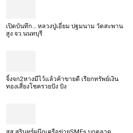
เปิดบันทึก… หลวงปู่เอี่ยม ​ปฐม​นาม​ วัดสะพาน
สูง​ จว.นนทบุรี
จิ้งจก​2​หาง​มีไว้แล้ว​ค้าขาย​ดี​ เรียก​ทรัพย์เงิน
ทอง​เสี่ยงโชค​รวยปัง​ ปัง​
สส.สุรินทร์ผนึกเครือข่ายSMEs บุกตลาด