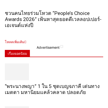
ชวนคนไทยร่วมโหวต “People’s Choice
Awards 2026” เฟ้นหาสุดยอดดีเวลลอปเปอร์-
เอเจนต์แห่งปี
โหลดเพิ่มเติม
Advertisement
เรื่องยอดนิยม
“พระ​นาง​พญา” 1 ใน 5​ ชุดเบญจ​ภาคี​ เด่นทาง
เมตตา​ มหา​นิยม​แคล้วคลาด​ ปลอดภัย​