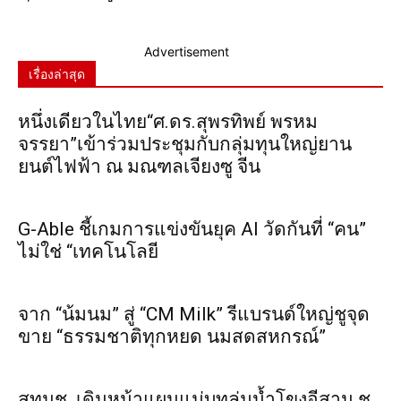
Advertisement
เรื่องล่าสุด
หนึ่งเดียวในไทย“ศ.ดร.สุพรทิพย์ พรหม
จรรยา”เข้าร่วมประชุมกับกลุ่มทุนใหญ่ยาน
ยนต์ไฟฟ้า ณ มณฑลเจียงซู จีน
G-Able ชี้เกมการแข่งขันยุค AI วัดกันที่ “คน”
ไม่ใช่ “เทคโนโลยี
จาก “น้มนม” สู่ “CM Milk” รีแบรนด์ใหญ่ชูจุด
ขาย “ธรรมชาติทุกหยด นมสดสหกรณ์”
สทนช. เดินหน้าแผนแม่บทลุ่มน้ำโขงอีสาน ชู