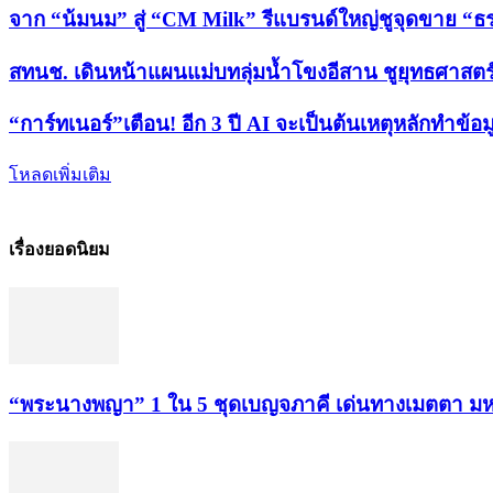
จาก “น้มนม” สู่ “CM Milk” รีแบรนด์ใหญ่ชูจุดขาย 
สทนช. เดินหน้าแผนแม่บทลุ่มน้ำโขงอีสาน ชูยุทธศาสตร์
“การ์ทเนอร์”เตือน! อีก 3 ปี AI จะเป็นต้นเหตุหลักทำข้อม
โหลดเพิ่มเติม
เรื่องยอดนิยม
“พระ​นาง​พญา” 1 ใน 5​ ชุดเบญจ​ภาคี​ เด่นทางเมตตา​ มห