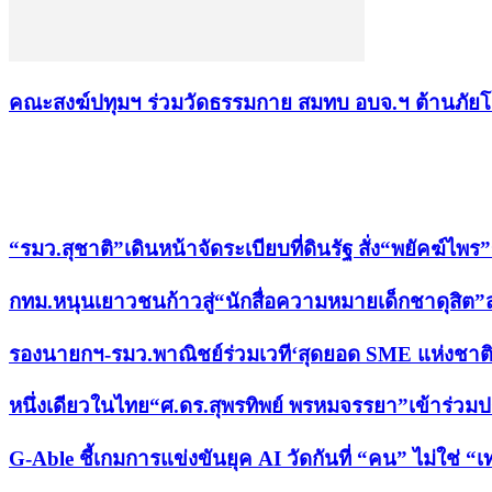
คณะสงฆ์ปทุมฯ ร่วมวัดธรรมกาย สมทบ อบจ.ฯ ต้านภัยโ
เรื่องล่าสุด
“รมว.สุชาติ”เดินหน้าจัดระเบียบที่ดินรัฐ สั่ง“พยัคฆ์ไ
กทม.หนุนเยาวชนก้าวสู่“นักสื่อความหมายเด็กชาดุสิต”สะพ
รองนายกฯ-รมว.พาณิชย์ร่วมเวที‘สุดยอด SME แห่งชาติ คร
หนึ่งเดียวในไทย“ศ.ดร.สุพรทิพย์ พรหมจรรยา”เข้าร่วม
G-Able ชี้เกมการแข่งขันยุค AI วัดกันที่ “คน” ไม่ใช่ “