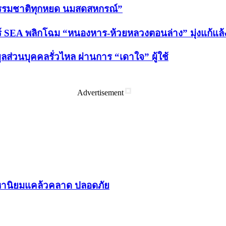
“ธรรมชาติทุกหยด นมสดสหกรณ์”
 SEA พลิกโฉม “หนองหาร-ห้วยหลวงตอนล่าง” มุ่งแก้แล้ง-ล
ูลส่วนบุคคลรั่วไหล ผ่านการ “เดาใจ” ผู้ใช้
Advertisement
า​นิยม​แคล้วคลาด​ ปลอดภัย​