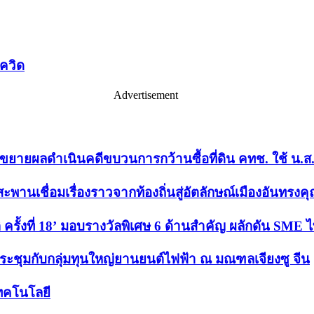
ควิด
Advertisement
พร”ขยายผลดำเนินคดีขบวนการกว้านซื้อที่ดิน คทช. ใช้ น.ส
านเชื่อมเรื่องราวจากท้องถิ่นสู่อัตลักษณ์เมืองอันทรงค
ั้งที่ 18’ มอบรางวัลพิเศษ 6 ด้านสำคัญ ผลักดัน SME ไท
ประชุมกับกลุ่มทุนใหญ่ยานยนต์ไฟฟ้า ณ มณฑลเจียงซู จีน
เทคโนโลยี