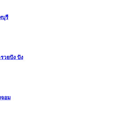
บุรี
รวยปัง​ ปัง​
องจอม