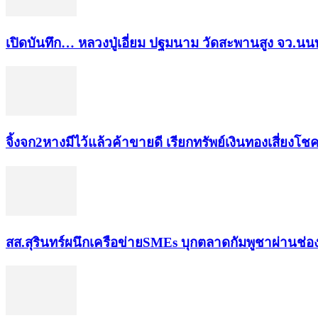
เปิดบันทึก… หลวงปู่เอี่ยม ​ปฐม​นาม​ วัดสะพานสูง​ จว.นนท
จิ้งจก​2​หาง​มีไว้แล้ว​ค้าขาย​ดี​ เรียก​ทรัพย์เงินทอง​เสี่ยงโชค​
สส.สุรินทร์ผนึกเครือข่ายSMEs บุกตลาดกัมพูชาผ่านช่