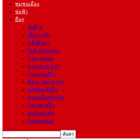
ชุมชนเมือง
ช่อฟ้า
อื่นๆ
วัยต๊าช
เที่ยวระเริง
คลังศึกษา
ไอที-นวัตกรรม
สาธารณสุข
ธรรมชาติ-สวล.
กระดานเมือง
ศิลปะ-วัฒนธรรม
พอเพียง-ยั่งยืน
ทรงเครื่องบันเทิง
โลกปลายนิ้ว
ธุรกิจประกัน
มิตรสัมพันธ์