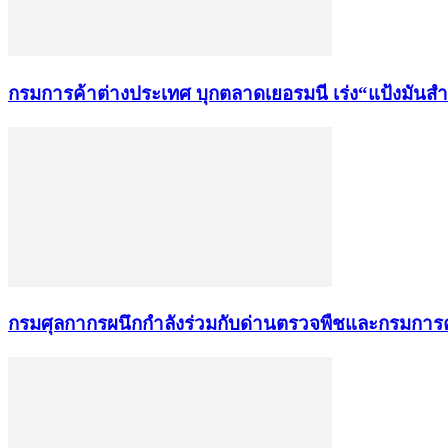
กรมการค้าต่างประเทศ บุกตลาดเยอรมนี เร่ง“แป้งมันส
กรมศุลกากรผนึกกำลังร่วมกับด่านตรวจพืชและกรมการ