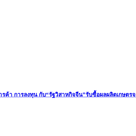
ค้า การลงทุน กับ“รัฐวิสาหกิจจีน”รับซื้อผลผลิตเกษตร