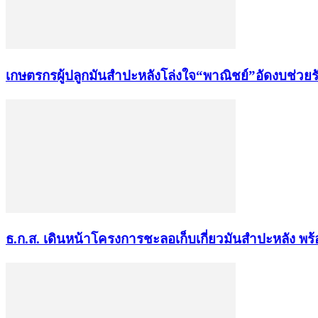
เกษตรกรผู้ปลูกมันสำปะหลังโล่งใจ“พาณิชย์”อัดงบช่ว
ธ.ก.ส. เดินหน้าโครงการชะลอเก็บเกี่ยวมันสำปะหลัง พร