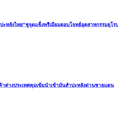
ำปะหลังไทย”ชูจุดแข็งพรีเมียมตอบโจทย์อุตสาหกรรมยุโร
ค้าต่างประเทศคุมเข้มนำเข้ามันสำปะหลังด่านชายแดน