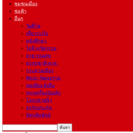
ชุมชนเมือง
ช่อฟ้า
อื่นๆ
วัยต๊าช
เที่ยวระเริง
คลังศึกษา
ไอที-นวัตกรรม
สาธารณสุข
ธรรมชาติ-สวล.
กระดานเมือง
ศิลปะ-วัฒนธรรม
พอเพียง-ยั่งยืน
ทรงเครื่องบันเทิง
โลกปลายนิ้ว
ธุรกิจประกัน
มิตรสัมพันธ์