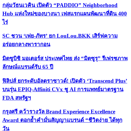
กลุ่มวัธนเวคิน เปิดตัว “PADDIO” Neighborhood
Hub แห่งใหม่ของบางนา เฟสแรกแผนพัฒนาที่ดิน 400
ไร่
SC ชวน ‘เฟย-ภัทร’ ยก LouLou.BKK เสิร์ฟความ
อร่อยกลางพารากอน
มิตซูบิชิ มอเตอร์ส ประเทศไทย ส่ง “มิตซูรุ” รีเฟรชภาพ
ลักษณ์แบรนด์รับ 65 ปี
ฟิลิปส์ ยกระดับอัลตราซาวด์! เปิดตัว ‘Transcend Plus’
บนรุ่น EPIQ-Affiniti CVx ชู AI การแพทย์มาตรฐาน
FDA สหรัฐฯ
กรุงศรี คว้ารางวัล Brand Experience Excellence
Award ตอกย้ำคำมั่นสัญญาแบรนด์ “ชีวิตง่าย ได้ทุก
วัน