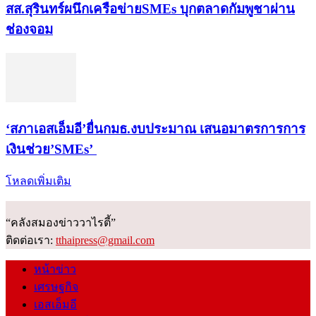
สส.สุรินทร์ผนึกเครือข่ายSMEs บุกตลาดกัมพูชาผ่าน
ช่องจอม
‘สภาเอสเอ็มอี’ยื่นกมธ.งบประมาณ เสนอมาตรการการ
เงินช่วย’SMEs’
โหลดเพิ่มเติม
“คลังสมองข่าววาไรตี้”
ติดต่อเรา:
tthaipress@gmail.com
หน้าข่าว
เศรษฐกิจ
เอสเอ็มอี