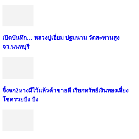
เปิดบันทึก… หลวงปู่เอี่ยม ​ปฐม​นาม​ วัดสะพานสูง​
จว.นนทบุรี
จิ้งจก​2​หาง​มีไว้แล้ว​ค้าขาย​ดี​ เรียก​ทรัพย์เงินทอง​เสี่ยง
โชค​รวยปัง​ ปัง​