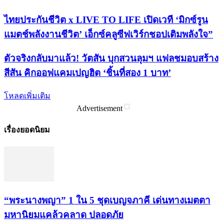
ไทยประกันชีวิต x LIVE TO LIFE เปิดเวที ‘มิกซ์รูน
แมตช์พลังงานชีวิต’ เอ็กซ์คลูซีฟเวิร์กชอปเติมพลังใจ”
ตัวจริงกลับมาแล้ว! วัตสัน บุกสวนลุมฯ แฟลชมอบสร้าง
สีสัน คิกออฟแคมเปญฮิต ‘ชิ้นที่สอง 1 บาท’
โหลดเพิ่มเติม
Advertisement
เรื่องยอดนิยม
“พระ​นาง​พญา” 1 ใน 5​ ชุดเบญจ​ภาคี​ เด่นทางเมตตา​
มหา​นิยม​แคล้วคลาด​ ปลอดภัย​