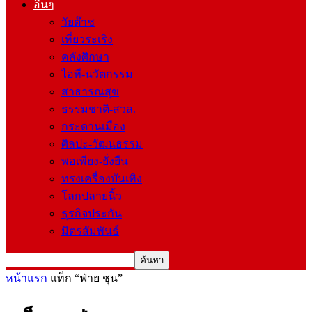
อื่นๆ
วัยต๊าช
เที่ยวระเริง
คลังศึกษา
ไอที-นวัตกรรม
สาธารณสุข
ธรรมชาติ-สวล.
กระดานเมือง
ศิลปะ-วัฒนธรรม
พอเพียง-ยั่งยืน
ทรงเครื่องบันเทิง
โลกปลายนิ้ว
ธุรกิจประกัน
มิตรสัมพันธ์
หน้าแรก
แท็ก
“ฟ่าย ชุน”