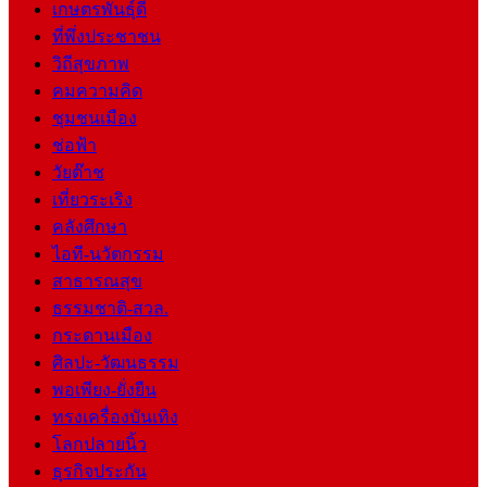
เกษตรพันธุ์ดี
ที่พึ่งประชาชน
วิถีสุขภาพ
คมความคิด
ชุมชนเมือง
ช่อฟ้า
วัยต๊าช
เที่ยวระเริง
คลังศึกษา
ไอที-นวัตกรรม
สาธารณสุข
ธรรมชาติ-สวล.
กระดานเมือง
ศิลปะ-วัฒนธรรม
พอเพียง-ยั่งยืน
ทรงเครื่องบันเทิง
โลกปลายนิ้ว
ธุรกิจประกัน