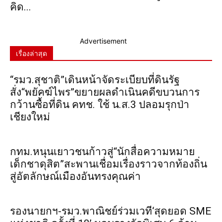
คิด...
Advertisement
เรื่องล่าสุด
“รมว.สุชาติ”เดินหน้าจัดระเบียบที่ดินรัฐ
สั่ง“พยัคฆ์ไพร”ขยายผลดำเนินคดีขบวนการ
กว้านซื้อที่ดิน คทช. ใช้ น.ส.3 ปลอมรุกป่า
เชียงใหม่
กทม.หนุนเยาวชนก้าวสู่“นักสื่อความหมาย
เด็กชาดุสิต”สะพานเชื่อมเรื่องราวจากท้องถิ่น
สู่อัตลักษณ์เมืองอันทรงคุณค่า
รองนายกฯ-รมว.พาณิชย์ร่วมเวที‘สุดยอด SME