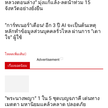
หลวงตอนล่าง” มุ่งแก้แล้ง-ลดน้ำท่วม 15
จังหวัดอย่างยั่งยืน
“การ์ทเนอร์”เตือน! อีก 3 ปี AI จะเป็นต้นเหตุ
หลักทำข้อมูลส่วนบุคคลรั่วไหล ผ่านการ “เดา
ใจ” ผู้ใช้
โหลดเพิ่มเติม
Advertisement
เรื่องยอดนิยม
“พระ​นาง​พญา” 1 ใน 5​ ชุดเบญจ​ภาคี​ เด่นทาง
เมตตา​ มหา​นิยม​แคล้วคลาด​ ปลอดภัย​