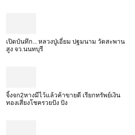
เปิดบันทึก… หลวงปู่เอี่ยม ​ปฐม​นาม​ วัดสะพาน
สูง​ จว.นนทบุรี
จิ้งจก​2​หาง​มีไว้แล้ว​ค้าขาย​ดี​ เรียก​ทรัพย์เงิน
ทอง​เสี่ยงโชค​รวยปัง​ ปัง​