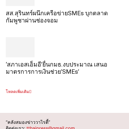
สส.สุรินทร์ผนึกเครือข่ายSMEs บุกตลาด
กัมพูชาผ่านช่องจอม
‘สภาเอสเอ็มอี’ยื่นกมธ.งบประมาณ เสนอ
มาตรการการเงินช่วย’SMEs’
โหลดเพิ่มเติม
“คลังสมองข่าววาไรตี้”
ติดต่อเรา:
tthaipress@gmail.com