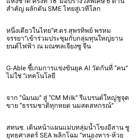
แห่งชาติ ครั้งที่ 18’ มอบรางวัลพิเศษ 6 ด้าน
สำคัญ ผลักดัน SME ไทยสู่เวทีโลก
หนึ่งเดียวในไทย“ศ.ดร.สุพรทิพย์ พรหม
จรรยา”เข้าร่วมประชุมกับกลุ่มทุนใหญ่ยาน
ยนต์ไฟฟ้า ณ มณฑลเจียงซู จีน
G-Able ชี้เกมการแข่งขันยุค AI วัดกันที่ “คน”
ไม่ใช่ “เทคโนโลยี
จาก “น้มนม” สู่ “CM Milk” รีแบรนด์ใหญ่ชูจุด
ขาย “ธรรมชาติทุกหยด นมสดสหกรณ์”
สทนช. เดินหน้าแผนแม่บทลุ่มน้ำโขงอีสาน ชู
ยุทธศาสตร์ SEA พลิกโฉม “หนองหาร-ห้วย