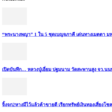
“พระ​นาง​พญา” 1 ใน 5​ ชุดเบญจ​ภาคี​ เด่นทางเมตตา​ มห
เปิดบันทึก… หลวงปู่เอี่ยม ​ปฐม​นาม​ วัดสะพานสูง​ จว.นนท
จิ้งจก​2​หาง​มีไว้แล้ว​ค้าขาย​ดี​ เรียก​ทรัพย์เงินทอง​เสี่ยงโชค​