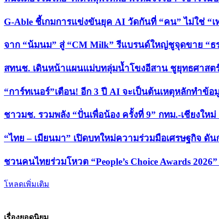
G-Able ชี้เกมการแข่งขันยุค AI วัดกันที่ “คน” ไม่ใช่ “
จาก “น้มนม” สู่ “CM Milk” รีแบรนด์ใหญ่ชูจุดขาย 
สทนช. เดินหน้าแผนแม่บทลุ่มน้ำโขงอีสาน ชูยุทธศาสตร์
“การ์ทเนอร์”เตือน! อีก 3 ปี AI จะเป็นต้นเหตุหลักทำข้อม
ชาวมช. รวมพลัง “ปั่นเพื่อน้อง ครั้งที่ 9” กทม.-เชียงให
“ไทย – เมียนมา” เปิดบทใหม่ความร่วมมือเศรษฐกิจ ดั
ชวนคนไทยร่วมโหวต “People’s Choice Awards 2026” เ
โหลดเพิ่มเติม
เรื่องยอดนิยม