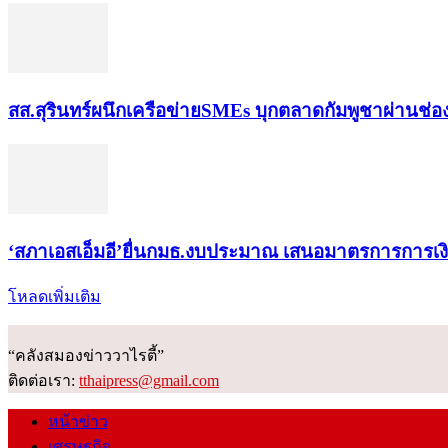
สส.สุรินทร์ผนึกเครือข่ายSMEs บุกตลาดกัมพูชาผ่านช่
‘สภาเอสเอ็มอี’ยื่นกมธ.งบประมาณ เสนอมาตรการการเ
โหลดเพิ่มเติม
“คลังสมองข่าววาไรตี้”
ติดต่อเรา:
tthaipress@gmail.com
หน้าข่าว
เศรษฐกิจ