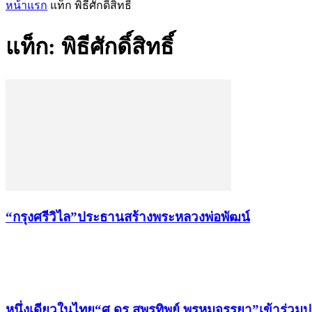
หน้าแรก
แท็ก
พิธีศักดิ์สิทธิ์
แท็ก: พิธีศักดิ์สิทธิ์
“กรุงศรีวิไล”ประธานสร้างพระหลวงพ่อพัฒน์
เรื่องล่าสุด
หนึ่งเดียวในไทย“ศ.ดร.สุพรทิพย์ พรหมจรรยา”เข้าร่วม