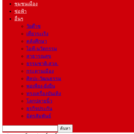
ชุมชนเมือง
ช่อฟ้า
อื่นๆ
วัยต๊าช
เที่ยวระเริง
คลังศึกษา
ไอที-นวัตกรรม
สาธารณสุข
ธรรมชาติ-สวล.
กระดานเมือง
ศิลปะ-วัฒนธรรม
พอเพียง-ยั่งยืน
ทรงเครื่องบันเทิง
โลกปลายนิ้ว
ธุรกิจประกัน
มิตรสัมพันธ์