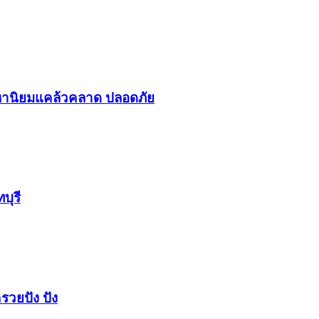
า​นิยม​แคล้วคลาด​ ปลอดภัย​
บุรี
รวยปัง​ ปัง​