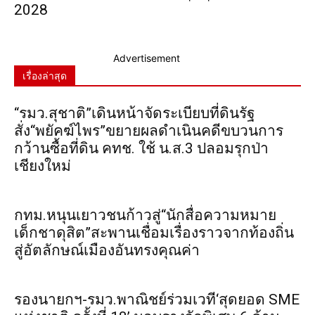
2028
Advertisement
เรื่องล่าสุด
“รมว.สุชาติ”เดินหน้าจัดระเบียบที่ดินรัฐ
สั่ง“พยัคฆ์ไพร”ขยายผลดำเนินคดีขบวนการ
กว้านซื้อที่ดิน คทช. ใช้ น.ส.3 ปลอมรุกป่า
เชียงใหม่
กทม.หนุนเยาวชนก้าวสู่“นักสื่อความหมาย
เด็กชาดุสิต”สะพานเชื่อมเรื่องราวจากท้องถิ่น
สู่อัตลักษณ์เมืองอันทรงคุณค่า
รองนายกฯ-รมว.พาณิชย์ร่วมเวที‘สุดยอด SME