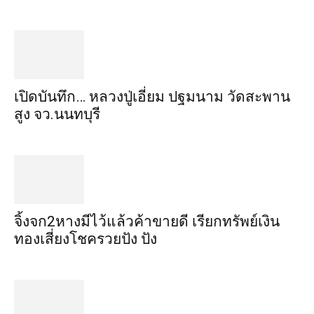
เปิดบันทึก… หลวงปู่เอี่ยม ​ปฐม​นาม​ วัดสะพาน
สูง​ จว.นนทบุรี
จิ้งจก​2​หาง​มีไว้แล้ว​ค้าขาย​ดี​ เรียก​ทรัพย์เงิน
ทอง​เสี่ยงโชค​รวยปัง​ ปัง​