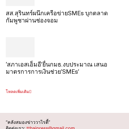
สส.สุรินทร์ผนึกเครือข่ายSMEs บุกตลาด
กัมพูชาผ่านช่องจอม
‘สภาเอสเอ็มอี’ยื่นกมธ.งบประมาณ เสนอ
มาตรการการเงินช่วย’SMEs’
โหลดเพิ่มเติม
“คลังสมองข่าววาไรตี้”
ติดต่อเรา:
tthaipress@gmail.com