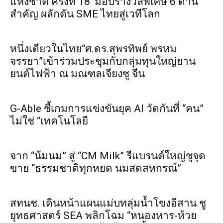
แห่งชาติ ครั้งที่ 18’ มอบรางวัลพิเศษ 6 ด้าน
สำคัญ ผลักดัน SME ไทยสู่เวทีโลก
หนึ่งเดียวในไทย“ศ.ดร.สุพรทิพย์ พรหม
จรรยา”เข้าร่วมประชุมกับกลุ่มทุนใหญ่ยาน
ยนต์ไฟฟ้า ณ มณฑลเจียงซู จีน
G-Able ชี้เกมการแข่งขันยุค AI วัดกันที่ “คน”
ไม่ใช่ “เทคโนโลยี
จาก “น้มนม” สู่ “CM Milk” รีแบรนด์ใหญ่ชูจุด
ขาย “ธรรมชาติทุกหยด นมสดสหกรณ์”
สทนช. เดินหน้าแผนแม่บทลุ่มน้ำโขงอีสาน ชู
ยุทธศาสตร์ SEA พลิกโฉม “หนองหาร-ห้วย