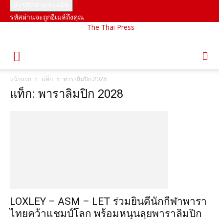
รหัสผ่านจะถูกอีเมล์ถึงคุณ
The Thai Press
หน้าแรก
แท็ก
พาราลิมปิก 2028
แท็ก: พาราลิมปิก 2028
LOXLEY – ASM – LET ร่วมยินดีนักกีฬาพารา
ไทยคว้าแชมป์โลก พร้อมหนุนลุยพาราลิมปิก