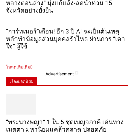
หลวงตอนล่าง” มุ่งแก้แล้ง-ลดน้ำท่วม 15
จังหวัดอย่างยั่งยืน
“การ์ทเนอร์”เตือน! อีก 3 ปี AI จะเป็นต้นเหตุ
หลักทำข้อมูลส่วนบุคคลรั่วไหล ผ่านการ “เดา
ใจ” ผู้ใช้
โหลดเพิ่มเติม
Advertisement
เรื่องยอดนิยม
“พระ​นาง​พญา” 1 ใน 5​ ชุดเบญจ​ภาคี​ เด่นทาง
เมตตา​ มหา​นิยม​แคล้วคลาด​ ปลอดภัย​