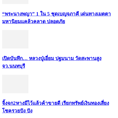
“พระ​นาง​พญา” 1 ใน 5​ ชุดเบญจ​ภาคี​ เด่นทางเมตตา​
มหา​นิยม​แคล้วคลาด​ ปลอดภัย​
เปิดบันทึก… หลวงปู่เอี่ยม ​ปฐม​นาม​ วัดสะพานสูง​
จว.นนทบุรี
จิ้งจก​2​หาง​มีไว้แล้ว​ค้าขาย​ดี​ เรียก​ทรัพย์เงินทอง​เสี่ยง
โชค​รวยปัง​ ปัง​