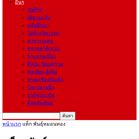
อื่นๆ
วัยต๊าช
เที่ยวระเริง
คลังศึกษา
ไอที-นวัตกรรม
สาธารณสุข
ธรรมชาติ-สวล.
กระดานเมือง
ศิลปะ-วัฒนธรรม
พอเพียง-ยั่งยืน
ทรงเครื่องบันเทิง
โลกปลายนิ้ว
ธุรกิจประกัน
มิตรสัมพันธ์
หน้าแรก
แท็ก
พันธุ์หมอนทอง