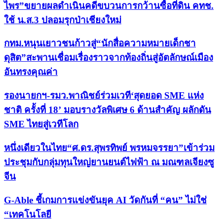
ไพร”ขยายผลดำเนินคดีขบวนการกว้านซื้อที่ดิน คทช.
ใช้ น.ส.3 ปลอมรุกป่าเชียงใหม่
กทม.หนุนเยาวชนก้าวสู่“นักสื่อความหมายเด็กชา
ดุสิต”สะพานเชื่อมเรื่องราวจากท้องถิ่นสู่อัตลักษณ์เมือง
อันทรงคุณค่า
รองนายกฯ-รมว.พาณิชย์ร่วมเวที‘สุดยอด SME แห่ง
ชาติ ครั้งที่ 18’ มอบรางวัลพิเศษ 6 ด้านสำคัญ ผลักดัน
SME ไทยสู่เวทีโลก
หนึ่งเดียวในไทย“ศ.ดร.สุพรทิพย์ พรหมจรรยา”เข้าร่วม
ประชุมกับกลุ่มทุนใหญ่ยานยนต์ไฟฟ้า ณ มณฑลเจียงซู
จีน
G-Able ชี้เกมการแข่งขันยุค AI วัดกันที่ “คน” ไม่ใช่
“เทคโนโลยี