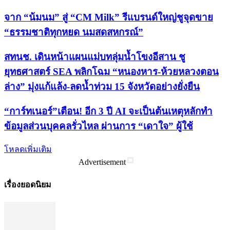
จาก “น้มนม” สู่ “CM Milk” รีแบรนด์ใหญ่ชูจุดขาย
“ธรรมชาติทุกหยด นมสดสหกรณ์”
สทนช. เดินหน้าแผนแม่บทลุ่มน้ำโขงอีสาน ชู
ยุทธศาสตร์ SEA พลิกโฉม “หนองหาร-ห้วยหลวงตอน
ล่าง” มุ่งแก้แล้ง-ลดน้ำท่วม 15 จังหวัดอย่างยั่งยืน
“การ์ทเนอร์”เตือน! อีก 3 ปี AI จะเป็นต้นเหตุหลักทำ
ข้อมูลส่วนบุคคลรั่วไหล ผ่านการ “เดาใจ” ผู้ใช้
โหลดเพิ่มเติม
Advertisement
เรื่องยอดนิยม