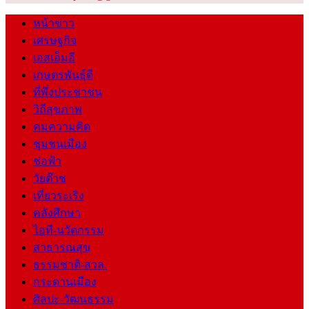
หน้าข่าว
เศรษฐกิจ
เอสเอ็มอี
เกษตรพันธุ์ดี
ที่พึ่งประชาชน
วิถีสุขภาพ
คมความคิด
ชุมชนเมือง
ช่อฟ้า
วัยต๊าช
เที่ยวระเริง
คลังศึกษา
ไอที-นวัตกรรม
สาธารณสุข
ธรรมชาติ-สวล.
กระดานเมือง
ศิลปะ-วัฒนธรรม