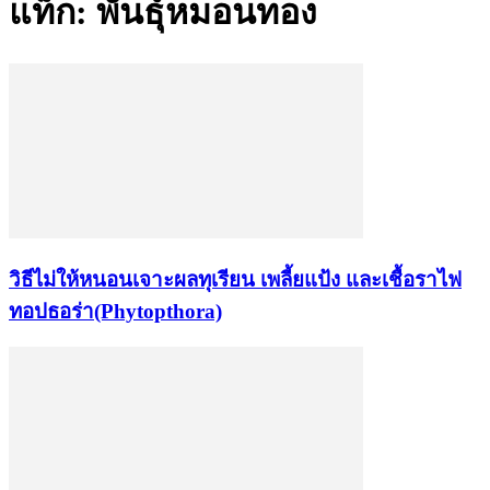
แท็ก: พันธุ์หมอนทอง
วิธีไม่ให้หนอนเจาะผลทุเรียน เพลี้ยแป้ง และเชื้อราไฟ
ทอปธอร่า(Phytopthora)