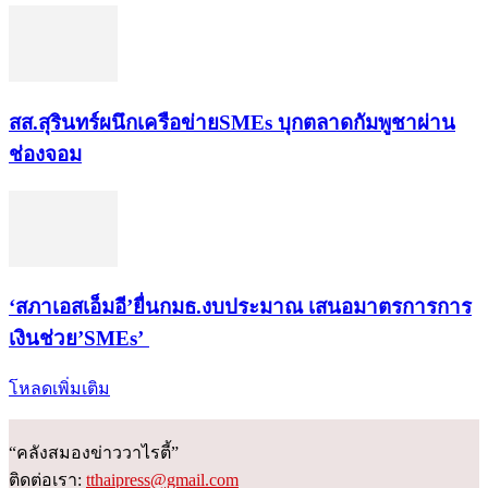
สส.สุรินทร์ผนึกเครือข่ายSMEs บุกตลาดกัมพูชาผ่าน
ช่องจอม
‘สภาเอสเอ็มอี’ยื่นกมธ.งบประมาณ เสนอมาตรการการ
เงินช่วย’SMEs’
โหลดเพิ่มเติม
“คลังสมองข่าววาไรตี้”
ติดต่อเรา:
tthaipress@gmail.com