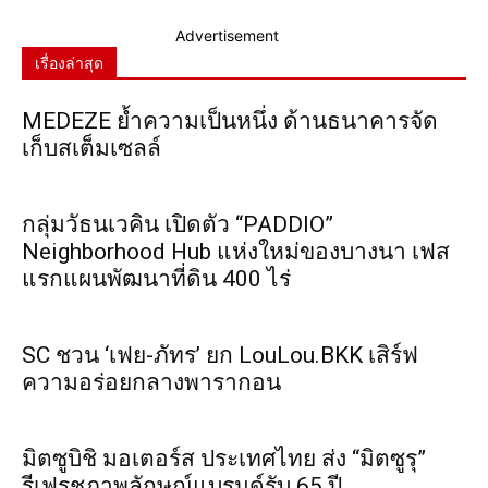
Advertisement
เรื่องล่าสุด
MEDEZE ย้ำความเป็นหนึ่ง ด้านธนาคารจัด
เก็บสเต็มเซลล์
กลุ่มวัธนเวคิน เปิดตัว “PADDIO”
Neighborhood Hub แห่งใหม่ของบางนา เฟส
แรกแผนพัฒนาที่ดิน 400 ไร่
SC ชวน ‘เฟย-ภัทร’ ยก LouLou.BKK เสิร์ฟ
ความอร่อยกลางพารากอน
มิตซูบิชิ มอเตอร์ส ประเทศไทย ส่ง “มิตซูรุ”
รีเฟรชภาพลักษณ์แบรนด์รับ 65 ปี