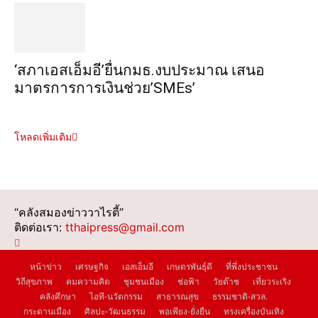
‘สภาเอสเอ็มอี’ยื่นกมธ.งบประมาณ เสนอ
มาตรการการเงินช่วย’SMEs’
โหลดเพิ่มเติม
“คลังสมองข่าววาไรตี้”
ติดต่อเรา:
tthaipress@gmail.com
หน้าข่าว
เศรษฐกิจ
เอสเอ็มอี
เกษตรพันธุ์ดี
ที่พึ่งประชาชน
วิถีสุขภาพ
คมความคิด
ชุมชนเมือง
ช่อฟ้า
วัยต๊าช
เที่ยวระเริง
คลังศึกษา
ไอที-นวัตกรรม
สาธารณสุข
ธรรมชาติ-สวล.
กระดานเมือง
ศิลปะ-วัฒนธรรม
พอเพียง-ยั่งยืน
ทรงเครื่องบันเทิง