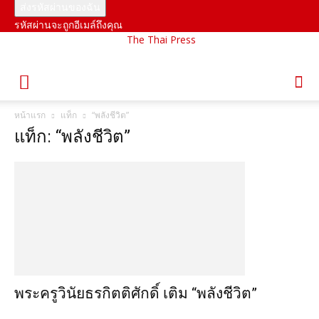
รหัสผ่านจะถูกอีเมล์ถึงคุณ
The Thai Press
หน้าแรก
แท็ก
“พลังชีวิต”
แท็ก: “พลังชีวิต”
พระครูวินัยธรกิตติศักดิ์ เติม “พลังชีวิต”