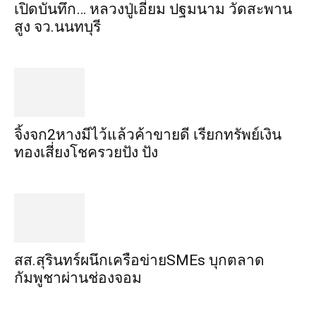
เปิดบันทึก… หลวงปู่เอี่ยม ​ปฐม​นาม​ วัดสะพาน
สูง​ จว.นนทบุรี
จิ้งจก​2​หาง​มีไว้แล้ว​ค้าขาย​ดี​ เรียก​ทรัพย์เงิน
ทอง​เสี่ยงโชค​รวยปัง​ ปัง​
สส.สุรินทร์ผนึกเครือข่ายSMEs บุกตลาด
กัมพูชาผ่านช่องจอม