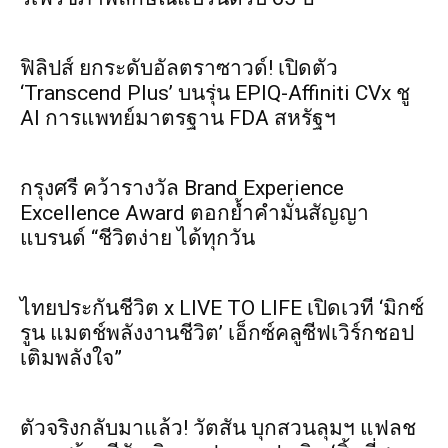
ฟิลิปส์ ยกระดับอัลตราซาวด์! เปิดตัว
‘Transcend Plus’ บนรุ่น EPIQ-Affiniti CVx ชู
AI การแพทย์มาตรฐาน FDA สหรัฐฯ
กรุงศรี คว้ารางวัล Brand Experience
Excellence Award ตอกย้ำคำมั่นสัญญา
แบรนด์ “ชีวิตง่าย ได้ทุกวัน
ไทยประกันชีวิต x LIVE TO LIFE เปิดเวที ‘มิกซ์
รูน แมตช์พลังงานชีวิต’ เอ็กซ์คลูซีฟเวิร์กชอป
เติมพลังใจ”
ตัวจริงกลับมาแล้ว! วัตสัน บุกสวนลุมฯ แฟลช