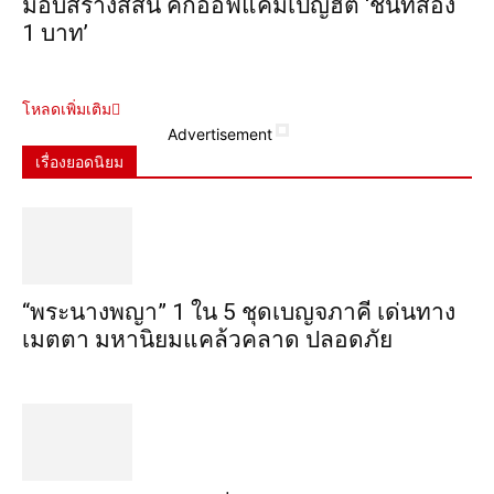
มอบสร้างสีสัน คิกออฟแคมเปญฮิต ‘ชิ้นที่สอง
1 บาท’
โหลดเพิ่มเติม
Advertisement
เรื่องยอดนิยม
“พระ​นาง​พญา” 1 ใน 5​ ชุดเบญจ​ภาคี​ เด่นทาง
เมตตา​ มหา​นิยม​แคล้วคลาด​ ปลอดภัย​