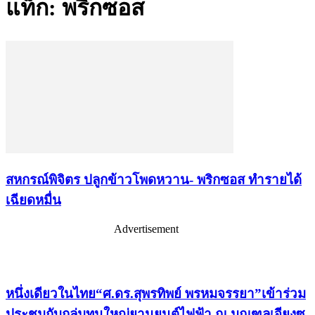
แท็ก: พริกซอส
สหกรณ์พิจิตร ปลูกข้าวโพดหวาน- พริกซอส ทำรายได้
เฉียดหมื่น
Advertisement
เรื่องล่าสุด
หนึ่งเดียวในไทย“ศ.ดร.สุพรทิพย์ พรหมจรรยา”เข้าร่วม
ประชุมกับกลุ่มทุนใหญ่ยานยนต์ไฟฟ้า ณ มณฑลเจียงซู