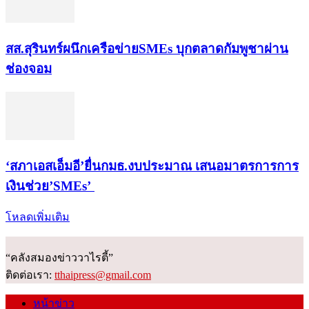
สส.สุรินทร์ผนึกเครือข่ายSMEs บุกตลาดกัมพูชาผ่าน
ช่องจอม
‘สภาเอสเอ็มอี’ยื่นกมธ.งบประมาณ เสนอมาตรการการ
เงินช่วย’SMEs’
โหลดเพิ่มเติม
“คลังสมองข่าววาไรตี้”
ติดต่อเรา:
tthaipress@gmail.com
หน้าข่าว