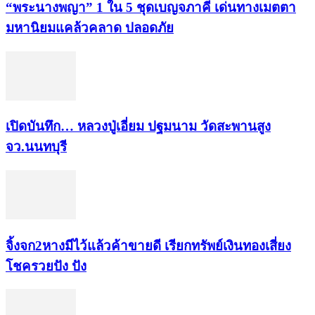
“พระ​นาง​พญา” 1 ใน 5​ ชุดเบญจ​ภาคี​ เด่นทางเมตตา​
มหา​นิยม​แคล้วคลาด​ ปลอดภัย​
เปิดบันทึก… หลวงปู่เอี่ยม ​ปฐม​นาม​ วัดสะพานสูง​
จว.นนทบุรี
จิ้งจก​2​หาง​มีไว้แล้ว​ค้าขาย​ดี​ เรียก​ทรัพย์เงินทอง​เสี่ยง
โชค​รวยปัง​ ปัง​