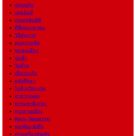
เศรษฐกิจ
เอสเอ็มอี
เกษตรพันธุ์ดี
ที่พึ่งประชาชน
วิถีสุขภาพ
คมความคิด
ชุมชนเมือง
ช่อฟ้า
วัยต๊าช
เที่ยวระเริง
คลังศึกษา
ไอที-นวัตกรรม
สาธารณสุข
ธรรมชาติ-สวล.
กระดานเมือง
ศิลปะ-วัฒนธรรม
พอเพียง-ยั่งยืน
ทรงเครื่องบันเทิง