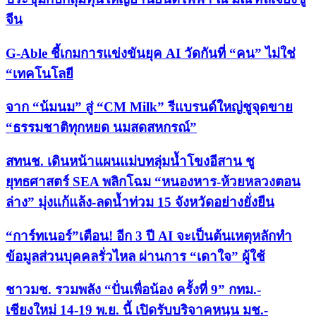
จีน
G-Able ชี้เกมการแข่งขันยุค AI วัดกันที่ “คน” ไม่ใช่
“เทคโนโลยี
จาก “น้มนม” สู่ “CM Milk” รีแบรนด์ใหญ่ชูจุดขาย
“ธรรมชาติทุกหยด นมสดสหกรณ์”
สทนช. เดินหน้าแผนแม่บทลุ่มน้ำโขงอีสาน ชู
ยุทธศาสตร์ SEA พลิกโฉม “หนองหาร-ห้วยหลวงตอน
ล่าง” มุ่งแก้แล้ง-ลดน้ำท่วม 15 จังหวัดอย่างยั่งยืน
“การ์ทเนอร์”เตือน! อีก 3 ปี AI จะเป็นต้นเหตุหลักทำ
ข้อมูลส่วนบุคคลรั่วไหล ผ่านการ “เดาใจ” ผู้ใช้
ชาวมช. รวมพลัง “ปั่นเพื่อน้อง ครั้งที่ 9” กทม.-
เชียงใหม่ 14-19 พ.ย. นี้ เปิดรับบริจาคหนุน มช.-