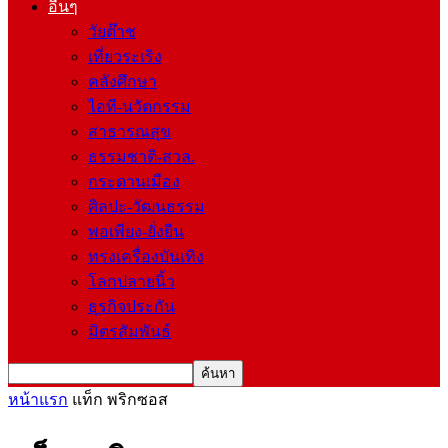
อื่นๆ
วัยต๊าช
เที่ยวระเริง
คลังศึกษา
ไอที-นวัตกรรม
สาธารณสุข
ธรรมชาติ-สวล.
กระดานเมือง
ศิลปะ-วัฒนธรรม
พอเพียง-ยั่งยืน
ทรงเครื่องบันเทิง
โลกปลายนิ้ว
ธุรกิจประกัน
มิตรสัมพันธ์
หน้าแรก
แท็ก
พริกซอส