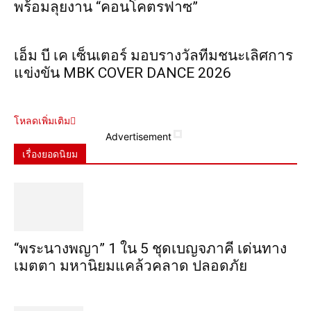
พร้อมลุยงาน “คอนโคตรฟาซ”
เอ็ม บี เค เซ็นเตอร์ มอบรางวัลทีมชนะเลิศการ
แข่งขัน MBK COVER DANCE 2026
โหลดเพิ่มเติม
Advertisement
เรื่องยอดนิยม
“พระ​นาง​พญา” 1 ใน 5​ ชุดเบญจ​ภาคี​ เด่นทาง
เมตตา​ มหา​นิยม​แคล้วคลาด​ ปลอดภัย​