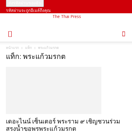
รหัสผ่านจะถูกอีเมล์ถึงคุณ
The Thai Press
หน้าแรก
แท็ก
พระแก้วมรกต
แท็ก: พระแก้วมรกต
เดอะไนน์ เซ็นเตอร์ พระราม ๙ เชิญชวนร่วม
สรงน้ำขอพรพระแก้วมรกต