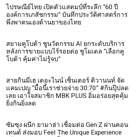
ไปรษณีย์ไทย เปิดตัวแสตมป์ที่ระลึก “60 ปี
องค์การเภสัชกรรม” บันทึกประวัติศาสตร์การ
พึ่งพาตนเองด้านยาของไทย
สยามคูโบต้า ชูนวัตกรรม AI ยกระดับบริการ
หลังการขายแบบไร้รอยต่อ ชูโมเดล “เลือกคู
โบต้า คุ้มค่าไม่รู้จบ”
สายกินมีเฮ เดอะไนน์ เซ็นเตอร์ ติวานนท์ จัด
แคมเปญ “มื้อนี้เราช่วยจ่าย 30:70” #กินปุ๊ปลด
เลย เอาใจสมาชิก MBK PLUS อิ่มอร่อยสุดคุ้ม
ยิ่งกินยิ่งลด
ซัมซุง ผนึก ยามาฮ่า เชื่อมต่อ Gen Z ผ่านคอน
เทนต์ ส่งมอบ Feel The Unique Experience