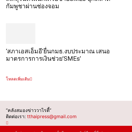
กัมพูชาผ่านช่องจอม
‘สภาเอสเอ็มอี’ยื่นกมธ.งบประมาณ เสนอ
มาตรการการเงินช่วย’SMEs’
โหลดเพิ่มเติม
“คลังสมองข่าววาไรตี้”
ติดต่อเรา:
tthaipress@gmail.com