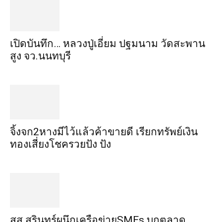
เปิดบันทึก… หลวงปู่เอี่ยม ​ปฐม​นาม​ วัดสะพาน
สูง​ จว.นนทบุรี
จิ้งจก​2​หาง​มีไว้แล้ว​ค้าขาย​ดี​ เรียก​ทรัพย์เงิน
ทอง​เสี่ยงโชค​รวยปัง​ ปัง​
สส.สุรินทร์ผนึกเครือข่ายSMEs บุกตลาด