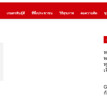
เกษตรพันธุ์ดี
ที่พึ่งประชาชน
วิถีสุขภาพ
คมความคิด
ช
ห
พ
ท
เ
G
ก