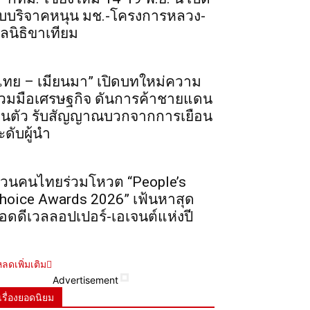
ับบริจาคหนุน มช.-โครงการหลวง-
ูลนิธิขาเทียม
ไทย – เมียนมา” เปิดบทใหม่ความ
่วมมือเศรษฐกิจ ดันการค้าชายแดน
ื้นตัว รับสัญญาณบวกจากการเยือน
ะดับผู้นำ
วนคนไทยร่วมโหวต “People’s
hoice Awards 2026” เฟ้นหาสุด
อดดีเวลลอปเปอร์-เอเจนต์แห่งปี
ลดเพิ่มเติม
Advertisement
เรื่องยอดนิยม