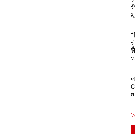
ร
ม
“
ร
ฟ
ร
ช
C
ย
โห