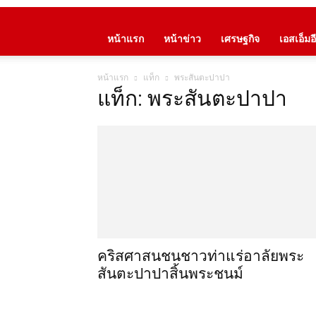
หน้าแรก
หน้าข่าว
เศรษฐกิจ
เอสเอ็มอี
หน้าแรก
แท็ก
พระสันตะปาปา
แท็ก: พระสันตะปาปา
คริสศาสนชนชาวท่าแร่อาลัยพระ
สันตะปาปาสิ้นพระชนม์