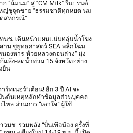
าก “น้มนม” สู่ “CM Milk” รีแบรนด์
หญ่ชูจุดขาย “ธรรมชาติทุกหยด นม
ดสหกรณ์”
ทนช. เดินหน้าแผนแม่บทลุ่มน้ำโขง
ีสาน ชูยุทธศาสตร์ SEA พลิกโฉม
หนองหาร-ห้วยหลวงตอนล่าง” มุ่ง
ก้แล้ง-ลดน้ำท่วม 15 จังหวัดอย่าง
่งยืน
การ์ทเนอร์”เตือน! อีก 3 ปี AI จะ
ป็นต้นเหตุหลักทำข้อมูลส่วนบุคคล
ั่วไหล ผ่านการ “เดาใจ” ผู้ใช้
าวมช. รวมพลัง “ปั่นเพื่อน้อง ครั้งที่
” กทม.-เชียงใหม่ 14-19 พ.ย. นี้ เปิด