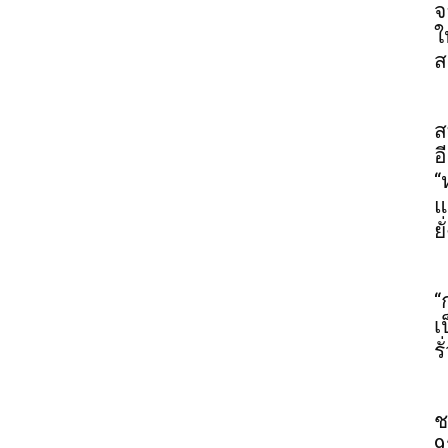
จ
ใ
ส
ส
อ
“
แ
ยั
“
เ
ร
ช
9