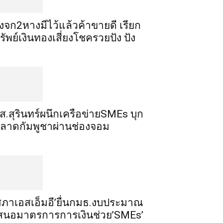
ิ้งจก​2​หาง​มีไว้แล้ว​ค้าขาย​ดี​ เรียก​
รัพย์เงินทอง​เสี่ยงโชค​รวยปัง​ ปัง​
ส.สุรินทร์ผนึกเครือข่ายSMEs บุก
ลาดกัมพูชาผ่านช่องจอม
สภาเอสเอ็มอี’ยื่นกมธ.งบประมาณ
สนอมาตรการการเงินช่วย’SMEs’