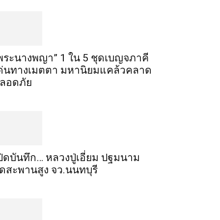
พระ​นาง​พญา” 1 ใน 5​ ชุดเบญจ​ภาคี​
ด่นทางเมตตา​ มหา​นิยม​แคล้วคลาด​
ลอดภัย​
ปิดบันทึก… หลวงปู่เอี่ยม ​ปฐม​นาม​
ัดสะพานสูง​ จว.นนทบุรี