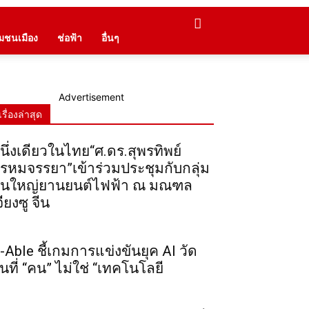
ุมชนเมือง
ช่อฟ้า
อื่นๆ
Advertisement
เรื่องล่าสุด
นึ่งเดียวในไทย“ศ.ดร.สุพรทิพย์
รหมจรรยา”เข้าร่วมประชุมกับกลุ่ม
ุนใหญ่ยานยนต์ไฟฟ้า ณ มณฑล
จียงซู จีน
-Able ชี้เกมการแข่งขันยุค AI วัด
ันที่ “คน” ไม่ใช่ “เทคโนโลยี