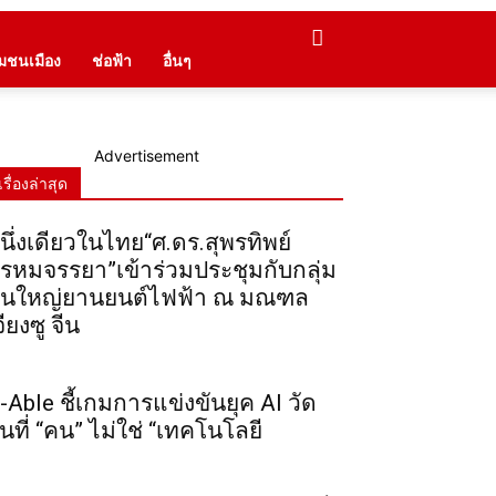
ุมชนเมือง
ช่อฟ้า
อื่นๆ
Advertisement
เรื่องล่าสุด
นึ่งเดียวในไทย“ศ.ดร.สุพรทิพย์
รหมจรรยา”เข้าร่วมประชุมกับกลุ่ม
ุนใหญ่ยานยนต์ไฟฟ้า ณ มณฑล
จียงซู จีน
-Able ชี้เกมการแข่งขันยุค AI วัด
ันที่ “คน” ไม่ใช่ “เทคโนโลยี