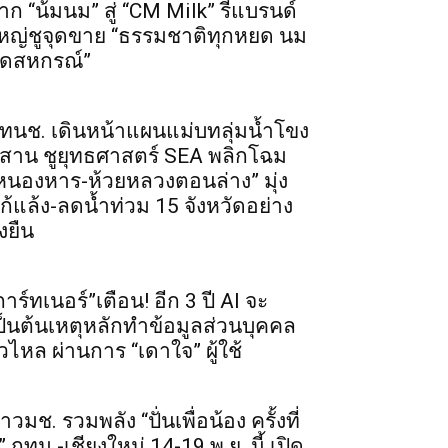
าก “น้มนม” สู่ “CM Milk” รีแบรนด์
หญ่ชูจุดขาย “ธรรมชาติทุกหยด นม
ดสหกรณ์”
ทนช. เดินหน้าแผนแม่บทลุ่มน้ำโขง
ีสาน ชูยุทธศาสตร์ SEA พลิกโฉม
หนองหาร-ห้วยหลวงตอนล่าง” มุ่ง
ก้แล้ง-ลดน้ำท่วม 15 จังหวัดอย่าง
่งยืน
การ์ทเนอร์”เตือน! อีก 3 ปี AI จะ
ป็นต้นเหตุหลักทำข้อมูลส่วนบุคคล
ั่วไหล ผ่านการ “เดาใจ” ผู้ใช้
าวมช. รวมพลัง “ปั่นเพื่อน้อง ครั้งที่
” กทม.-เชียงใหม่ 14-19 พ.ย. นี้ เปิด