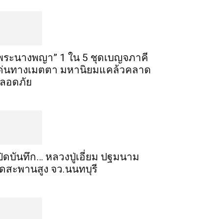
พระ​นาง​พญา” 1 ใน 5​ ชุดเบญจ​ภาคี​
ด่นทางเมตตา​ มหา​นิยม​แคล้วคลาด​
ลอดภัย​
ปิดบันทึก… หลวงปู่เอี่ยม ​ปฐม​นาม​
ัดสะพานสูง​ จว.นนทบุรี