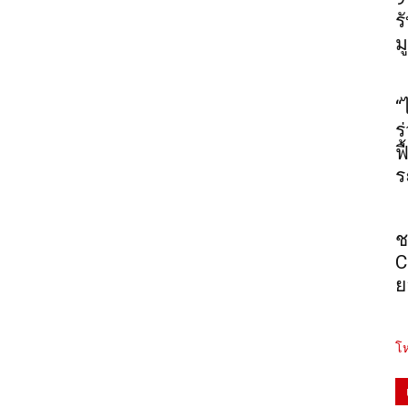
ร
ม
“
ร
ฟ
ร
ช
C
ย
โห