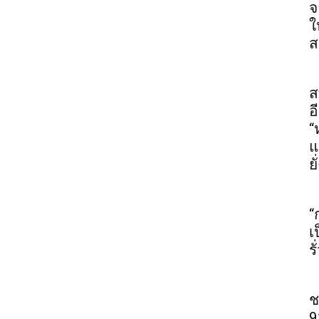
จ
ใ
ส
ส
อ
“
แ
ยั
“
เ
ร
ช
9