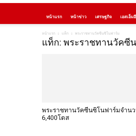
หน้าแรก
หน้าข่าว
เศรษฐกิจ
เอสเอ็มอี
หน้าแรก
แท็ก
พระราชทานวัคซีนซิโนฟาร์ม
แท็ก: พระราชทานวัคซี
พระราชทานวัคซีนซิโนฟาร์มจำน
6,400โดส