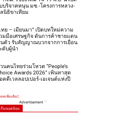
ับบริจาคหนุน มช.-โครงการหลวง-
ูลนิธิขาเทียม
ไทย – เมียนมา” เปิดบทใหม่ความ
่วมมือเศรษฐกิจ ดันการค้าชายแดน
ื้นตัว รับสัญญาณบวกจากการเยือน
ะดับผู้นำ
วนคนไทยร่วมโหวต “People’s
hoice Awards 2026” เฟ้นหาสุด
อดดีเวลลอปเปอร์-เอเจนต์แห่งปี
ลดเพิ่มเติม
Advertisement
เรื่องยอดนิยม