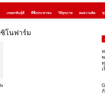
เกษตรพันธุ์ดี
ที่พึ่งประชาชน
วิถีสุขภาพ
คมความคิด
ช
นซิโนฟาร์ม
ห
พ
ท
เ
วน
G
ก