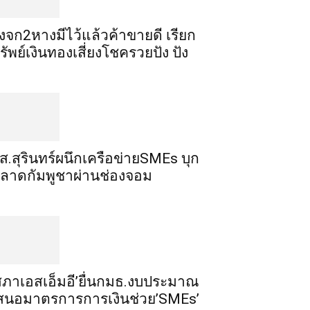
ิ้งจก​2​หาง​มีไว้แล้ว​ค้าขาย​ดี​ เรียก​
รัพย์เงินทอง​เสี่ยงโชค​รวยปัง​ ปัง​
ส.สุรินทร์ผนึกเครือข่ายSMEs บุก
ลาดกัมพูชาผ่านช่องจอม
สภาเอสเอ็มอี’ยื่นกมธ.งบประมาณ
สนอมาตรการการเงินช่วย’SMEs’