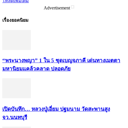
โหลดเพิ่มเติม
Advertisement
เรื่องยอดนิยม
“พระ​นาง​พญา” 1 ใน 5​ ชุดเบญจ​ภาคี​ เด่นทางเมตตา​
มหา​นิยม​แคล้วคลาด​ ปลอดภัย​
เปิดบันทึก… หลวงปู่เอี่ยม ​ปฐม​นาม​ วัดสะพานสูง​
จว.นนทบุรี