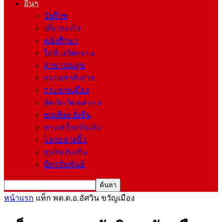
อื่นๆ
วัยต๊าช
เที่ยวระเริง
คลังศึกษา
ไอที-นวัตกรรม
สาธารณสุข
ธรรมชาติ-สวล.
กระดานเมือง
ศิลปะ-วัฒนธรรม
พอเพียง-ยั่งยืน
ทรงเครื่องบันเทิง
โลกปลายนิ้ว
ธุรกิจประกัน
มิตรสัมพันธ์
หน้าแรก
แท็ก
พต.ต.อ.อัศวิน ขวัญเมือง