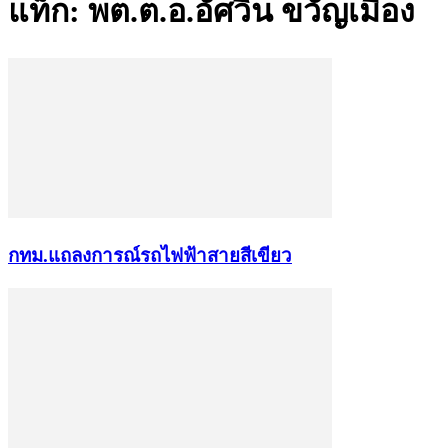
แท็ก: พต.ต.อ.อัศวิน ขวัญเมือง
กทม.แถลงการณ์รถไฟฟ้าสายสีเขียว