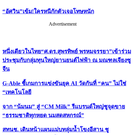
“อัศวิน”เข้ม!ใครหนีกักตัวเจอโทษหนัก
Advertisement
เรื่องล่าสุด
หนึ่งเดียวในไทย“ศ.ดร.สุพรทิพย์ พรหมจรรยา”เข้าร่วม
ประชุมกับกลุ่มทุนใหญ่ยานยนต์ไฟฟ้า ณ มณฑลเจียงซู
จีน
G-Able ชี้เกมการแข่งขันยุค AI วัดกันที่ “คน” ไม่ใช่
“เทคโนโลยี
จาก “น้มนม” สู่ “CM Milk” รีแบรนด์ใหญ่ชูจุดขาย
“ธรรมชาติทุกหยด นมสดสหกรณ์”
สทนช. เดินหน้าแผนแม่บทลุ่มน้ำโขงอีสาน ชู