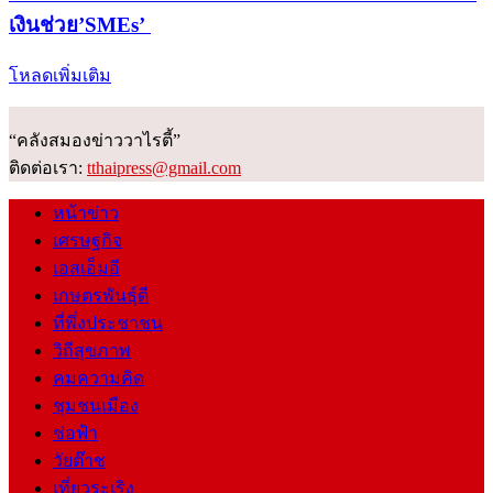
เงินช่วย’SMEs’
โหลดเพิ่มเติม
“คลังสมองข่าววาไรตี้”
ติดต่อเรา:
tthaipress@gmail.com
หน้าข่าว
เศรษฐกิจ
เอสเอ็มอี
เกษตรพันธุ์ดี
ที่พึ่งประชาชน
วิถีสุขภาพ
คมความคิด
ชุมชนเมือง
ช่อฟ้า
วัยต๊าช
เที่ยวระเริง