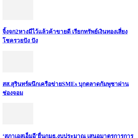
จิ้งจก​2​หาง​มีไว้แล้ว​ค้าขาย​ดี​ เรียก​ทรัพย์เงินทอง​เสี่ยง
โชค​รวยปัง​ ปัง​
สส.สุรินทร์ผนึกเครือข่ายSMEs บุกตลาดกัมพูชาผ่าน
ช่องจอม
‘สภาเอสเอ็มอี’ยื่นกมธ.งบประมาณ เสนอมาตรการการ