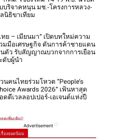
ับบริจาคหนุน มช.-โครงการหลวง-
ูลนิธิขาเทียม
ไทย – เมียนมา” เปิดบทใหม่ความ
่วมมือเศรษฐกิจ ดันการค้าชายแดน
ื้นตัว รับสัญญาณบวกจากการเยือน
ะดับผู้นำ
วนคนไทยร่วมโหวต “People’s
hoice Awards 2026” เฟ้นหาสุด
อดดีเวลลอปเปอร์-เอเจนต์แห่งปี
ลดเพิ่มเติม
Advertisement
เรื่องยอดนิยม