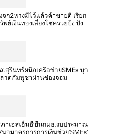
ิ้งจก​2​หาง​มีไว้แล้ว​ค้าขาย​ดี​ เรียก​
รัพย์เงินทอง​เสี่ยงโชค​รวยปัง​ ปัง​
ส.สุรินทร์ผนึกเครือข่ายSMEs บุก
ลาดกัมพูชาผ่านช่องจอม
สภาเอสเอ็มอี’ยื่นกมธ.งบประมาณ
สนอมาตรการการเงินช่วย’SMEs’