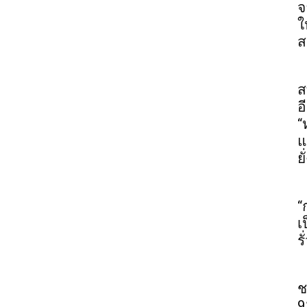
จ
ใ
ส
ส
อ
“
แ
ยั
“
เ
ร
ช
9