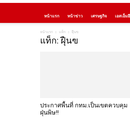
หน้าแรก
หน้าข่าว
เศรษฐกิจ
เอสเอ็มอี
หน้าแรก
แท็ก
ฝุ่ืนฃ
แท็ก: ฝุ่ืนฃ
ประกาศพื้นที่ กทม.เป็นเขตควบคุม
ฝุ่นพิษ!!