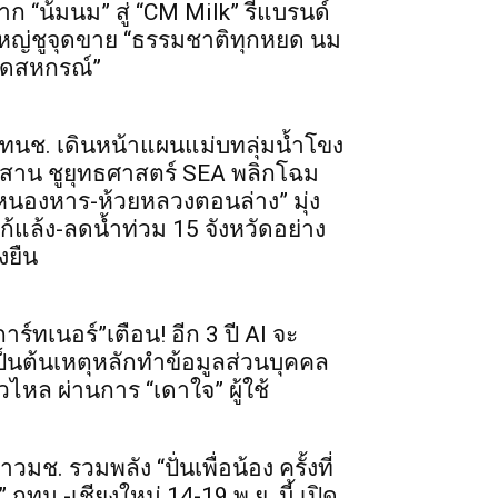
าก “น้มนม” สู่ “CM Milk” รีแบรนด์
หญ่ชูจุดขาย “ธรรมชาติทุกหยด นม
ดสหกรณ์”
ทนช. เดินหน้าแผนแม่บทลุ่มน้ำโขง
ีสาน ชูยุทธศาสตร์ SEA พลิกโฉม
หนองหาร-ห้วยหลวงตอนล่าง” มุ่ง
ก้แล้ง-ลดน้ำท่วม 15 จังหวัดอย่าง
่งยืน
การ์ทเนอร์”เตือน! อีก 3 ปี AI จะ
ป็นต้นเหตุหลักทำข้อมูลส่วนบุคคล
ั่วไหล ผ่านการ “เดาใจ” ผู้ใช้
าวมช. รวมพลัง “ปั่นเพื่อน้อง ครั้งที่
” กทม.-เชียงใหม่ 14-19 พ.ย. นี้ เปิด