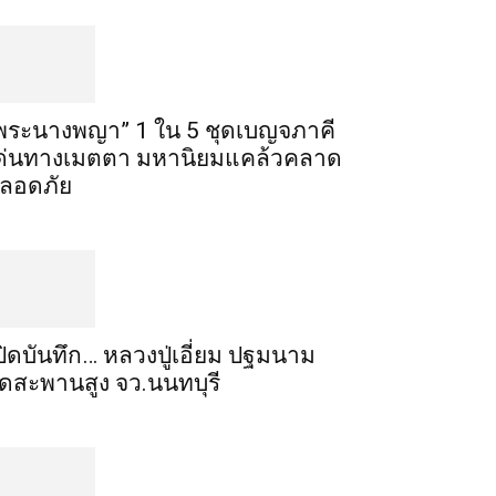
พระ​นาง​พญา” 1 ใน 5​ ชุดเบญจ​ภาคี​
ด่นทางเมตตา​ มหา​นิยม​แคล้วคลาด​
ลอดภัย​
ปิดบันทึก… หลวงปู่เอี่ยม ​ปฐม​นาม​
ัดสะพานสูง​ จว.นนทบุรี