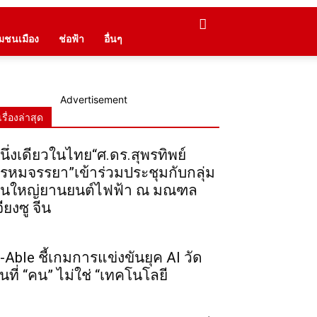
ุมชนเมือง
ช่อฟ้า
อื่นๆ
Advertisement
เรื่องล่าสุด
นึ่งเดียวในไทย“ศ.ดร.สุพรทิพย์
รหมจรรยา”เข้าร่วมประชุมกับกลุ่ม
ุนใหญ่ยานยนต์ไฟฟ้า ณ มณฑล
จียงซู จีน
-Able ชี้เกมการแข่งขันยุค AI วัด
ันที่ “คน” ไม่ใช่ “เทคโนโลยี