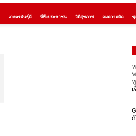
เกษตรพันธุ์ดี
ที่พึ่งประชาชน
วิถีสุขภาพ
คมความคิด
ช
ห
พ
ท
เ
G
ก