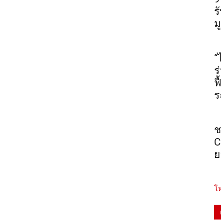
ร
ม
“
ร
ฟ
ร
ช
C
ย
โห