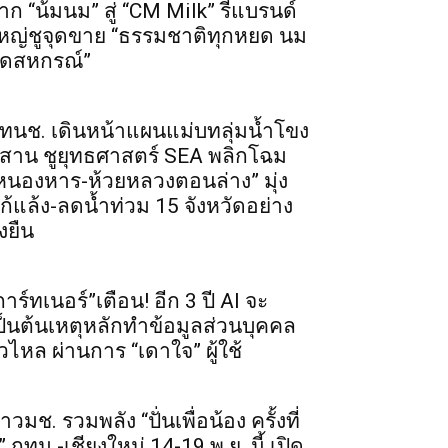
าก “น้มนม” สู่ “CM Milk” รีแบรนด์
หญ่ชูจุดขาย “ธรรมชาติทุกหยด นม
ดสหกรณ์”
ทนช. เดินหน้าแผนแม่บทลุ่มน้ำโขง
ีสาน ชูยุทธศาสตร์ SEA พลิกโฉม
หนองหาร-ห้วยหลวงตอนล่าง” มุ่ง
ก้แล้ง-ลดน้ำท่วม 15 จังหวัดอย่าง
่งยืน
การ์ทเนอร์”เตือน! อีก 3 ปี AI จะ
ป็นต้นเหตุหลักทำข้อมูลส่วนบุคคล
ั่วไหล ผ่านการ “เดาใจ” ผู้ใช้
าวมช. รวมพลัง “ปั่นเพื่อน้อง ครั้งที่
” กทม.-เชียงใหม่ 14-19 พ.ย. นี้ เปิด