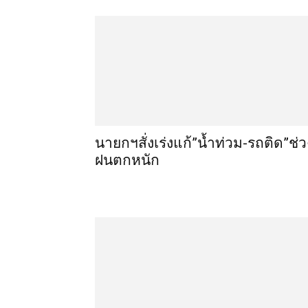
นายกฯสั่งเร่งแก้”น้ำท่วม-รถติด”ช่ว
ฝนตกหนัก