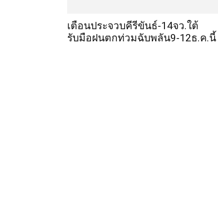
เตือนประจวบคีรีขันธ์-14จว.ใต้
รับมือฝนตกท่วมฉับพลัน9-12ธ.ค.นี้