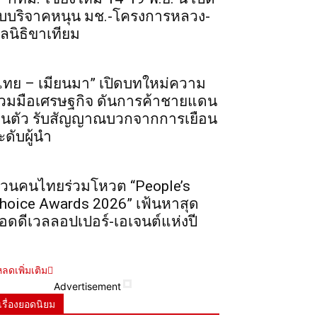
ับบริจาคหนุน มช.-โครงการหลวง-
ูลนิธิขาเทียม
ไทย – เมียนมา” เปิดบทใหม่ความ
่วมมือเศรษฐกิจ ดันการค้าชายแดน
ื้นตัว รับสัญญาณบวกจากการเยือน
ะดับผู้นำ
วนคนไทยร่วมโหวต “People’s
hoice Awards 2026” เฟ้นหาสุด
อดดีเวลลอปเปอร์-เอเจนต์แห่งปี
ลดเพิ่มเติม
Advertisement
เรื่องยอดนิยม