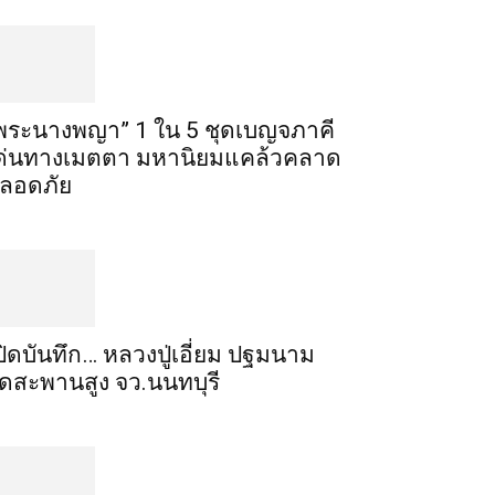
พระ​นาง​พญา” 1 ใน 5​ ชุดเบญจ​ภาคี​
ด่นทางเมตตา​ มหา​นิยม​แคล้วคลาด​
ลอดภัย​
ปิดบันทึก… หลวงปู่เอี่ยม ​ปฐม​นาม​
ัดสะพานสูง​ จว.นนทบุรี