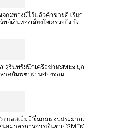
ิ้งจก​2​หาง​มีไว้แล้ว​ค้าขาย​ดี​ เรียก​
รัพย์เงินทอง​เสี่ยงโชค​รวยปัง​ ปัง​
ส.สุรินทร์ผนึกเครือข่ายSMEs บุก
ลาดกัมพูชาผ่านช่องจอม
สภาเอสเอ็มอี’ยื่นกมธ.งบประมาณ
สนอมาตรการการเงินช่วย’SMEs’