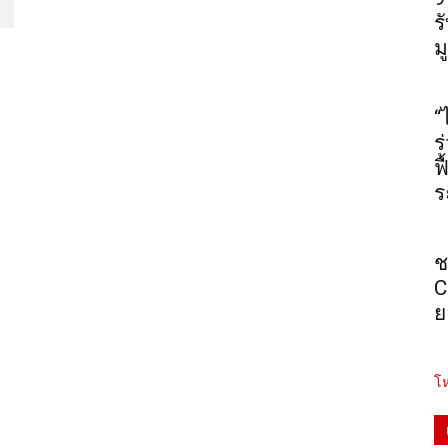
ร
ม
“
ร
ฟ
ร
ช
C
ย
โห