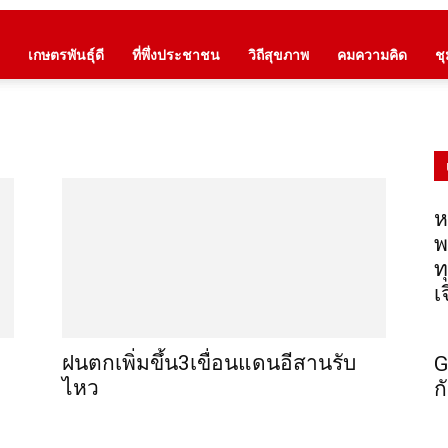
เกษตรพันธุ์ดี
ที่พึ่งประชาชน
วิถีสุขภาพ
คมความคิด
ช
ห
พ
ท
เ
ฝนตกเพิ่มขึ้น3เขื่อนแดนอีสานรับ
G
ไหว
ก