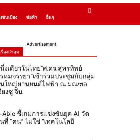
ุมชนเมือง
ช่อฟ้า
อื่นๆ
Advertisement
เรื่องล่าสุด
นึ่งเดียวในไทย“ศ.ดร.สุพรทิพย์
รหมจรรยา”เข้าร่วมประชุมกับกลุ่ม
ุนใหญ่ยานยนต์ไฟฟ้า ณ มณฑล
จียงซู จีน
-Able ชี้เกมการแข่งขันยุค AI วัด
ันที่ “คน” ไม่ใช่ “เทคโนโลยี