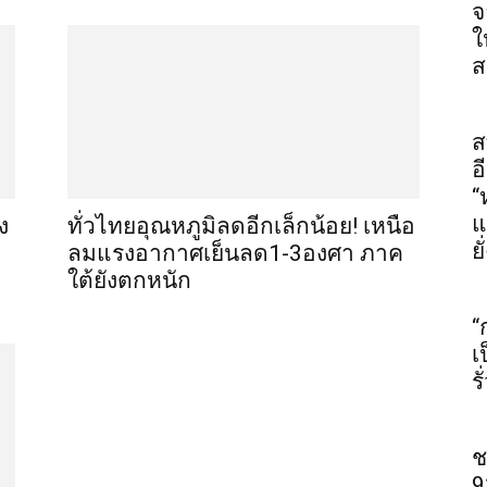
จ
ใ
ส
ส
อ
“
แ
ง
ทั่วไทยอุณหภูมิลดอีกเล็กน้อย! เหนือ
ยั
ลมแรงอากาศเย็นลด1-3องศา ภาค
ใต้ยังตกหนัก
“
เ
ร
ช
9