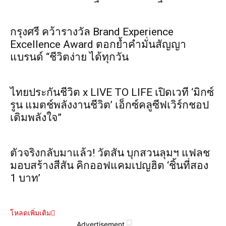
กรุงศรี คว้ารางวัล Brand Experience
Excellence Award ตอกย้ำคำมั่นสัญญา
แบรนด์ “ชีวิตง่าย ได้ทุกวัน
ไทยประกันชีวิต x LIVE TO LIFE เปิดเวที ‘มิกซ์
รูน แมตช์พลังงานชีวิต’ เอ็กซ์คลูซีฟเวิร์กชอป
เติมพลังใจ”
ตัวจริงกลับมาแล้ว! วัตสัน บุกสวนลุมฯ แฟลช
มอบสร้างสีสัน คิกออฟแคมเปญฮิต ‘ชิ้นที่สอง
1 บาท’
โหลดเพิ่มเติม
Advertisement