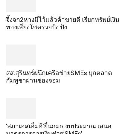
จิ้งจก​2​หาง​มีไว้แล้ว​ค้าขาย​ดี​ เรียก​ทรัพย์เงิน
ทอง​เสี่ยงโชค​รวยปัง​ ปัง​
สส.สุรินทร์ผนึกเครือข่ายSMEs บุกตลาด
กัมพูชาผ่านช่องจอม
‘สภาเอสเอ็มอี’ยื่นกมธ.งบประมาณ เสนอ
มาตรการการเงินช่วย’SMEs’