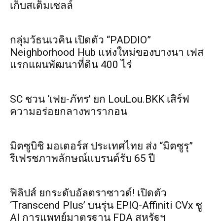
เก็บสเต็มเซลล์
กลุ่มวัธนเวคิน เปิดตัว “PADDIO”
Neighborhood Hub แห่งใหม่ของบางนา เฟส
แรกแผนพัฒนาที่ดิน 400 ไร่
SC ชวน ‘เฟย-ภัทร’ ยก LouLou.BKK เสิร์ฟ
ความอร่อยกลางพารากอน
มิตซูบิชิ มอเตอร์ส ประเทศไทย ส่ง “มิตซูรุ”
รีเฟรชภาพลักษณ์แบรนด์รับ 65 ปี
ฟิลิปส์ ยกระดับอัลตราซาวด์! เปิดตัว
‘Transcend Plus’ บนรุ่น EPIQ-Affiniti CVx ชู
AI การแพทย์มาตรฐาน FDA สหรัฐฯ