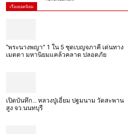
เรื่องยอดนิยม
“พระ​นาง​พญา” 1 ใน 5​ ชุดเบญจ​ภาคี​ เด่นทาง
เมตตา​ มหา​นิยม​แคล้วคลาด​ ปลอดภัย​
เปิดบันทึก… หลวงปู่เอี่ยม ​ปฐม​นาม​ วัดสะพาน
สูง​ จว.นนทบุรี