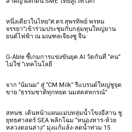
สำคัญ ผลักดัน SME ไทยสู่เวทีโลก
หนึ่งเดียวในไทย“ศ.ดร.สุพรทิพย์ พรหม
จรรยา”เข้าร่วมประชุมกับกลุ่มทุนใหญ่ยาน
ยนต์ไฟฟ้า ณ มณฑลเจียงซู จีน
G-Able ชี้เกมการแข่งขันยุค AI วัดกันที่ “คน”
ไม่ใช่ “เทคโนโลยี
จาก “น้มนม” สู่ “CM Milk” รีแบรนด์ใหญ่ชูจุด
ขาย “ธรรมชาติทุกหยด นมสดสหกรณ์”
สทนช. เดินหน้าแผนแม่บทลุ่มน้ำโขงอีสาน ชู
ยุทธศาสตร์ SEA พลิกโฉม “หนองหาร-ห้วย
หลวงตอนล่าง” มุ่งแก้แล้ง-ลดน้ำท่วม 15