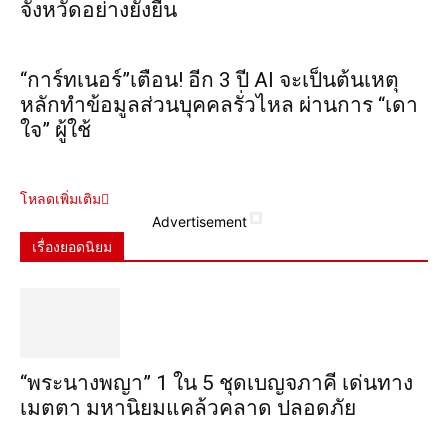
จังหวัดอย่างยั่งยืน
“การ์ทเนอร์”เตือน! อีก 3 ปี AI จะเป็นต้นเหตุ
หลักทำข้อมูลส่วนบุคคลรั่วไหล ผ่านการ “เดา
ใจ” ผู้ใช้
โหลดเพิ่มเติม
Advertisement
เรื่องยอดนิยม
“พระ​นาง​พญา” 1 ใน 5​ ชุดเบญจ​ภาคี​ เด่นทาง
เมตตา​ มหา​นิยม​แคล้วคลาด​ ปลอดภัย​