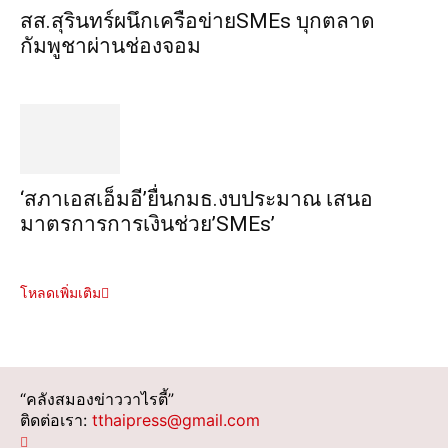
สส.สุรินทร์ผนึกเครือข่ายSMEs บุกตลาด
กัมพูชาผ่านช่องจอม
‘สภาเอสเอ็มอี’ยื่นกมธ.งบประมาณ เสนอ
มาตรการการเงินช่วย’SMEs’
โหลดเพิ่มเติม
“คลังสมองข่าววาไรตี้”
ติดต่อเรา:
tthaipress@gmail.com