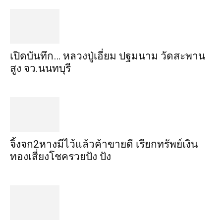
เปิดบันทึก… หลวงปู่เอี่ยม ​ปฐม​นาม​ วัดสะพาน
สูง​ จว.นนทบุรี
จิ้งจก​2​หาง​มีไว้แล้ว​ค้าขาย​ดี​ เรียก​ทรัพย์เงิน
ทอง​เสี่ยงโชค​รวยปัง​ ปัง​