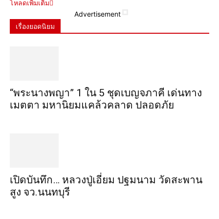
โหลดเพิ่มเติม
Advertisement
เรื่องยอดนิยม
“พระ​นาง​พญา” 1 ใน 5​ ชุดเบญจ​ภาคี​ เด่นทาง
เมตตา​ มหา​นิยม​แคล้วคลาด​ ปลอดภัย​
เปิดบันทึก… หลวงปู่เอี่ยม ​ปฐม​นาม​ วัดสะพาน
สูง​ จว.นนทบุรี