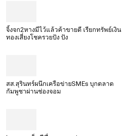
จิ้งจก​2​หาง​มีไว้แล้ว​ค้าขาย​ดี​ เรียก​ทรัพย์เงิน
ทอง​เสี่ยงโชค​รวยปัง​ ปัง​
สส.สุรินทร์ผนึกเครือข่ายSMEs บุกตลาด
กัมพูชาผ่านช่องจอม