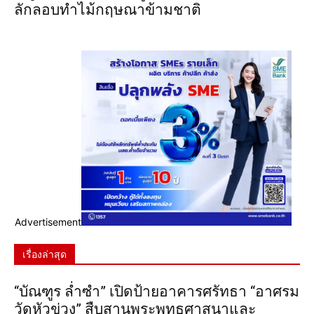
ลักลอบทำไม้กฤษณาข้ามชาติ
Advertisement
เรื่องล่าสุด
“บัณฑูร ล่ำซำ” เปิดป้ายอาคารศรัทธา “อาศรม
วัดหัวข่วง” สืบสานพระพุทธศาสนาและ