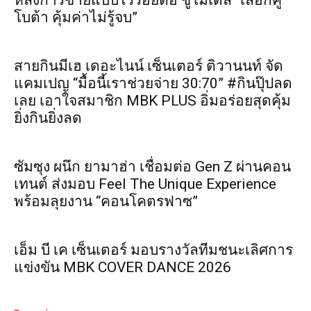
หลังการขายแบบไร้รอยต่อ ชูโมเดล “เลือกคู
โบต้า คุ้มค่าไม่รู้จบ”
สายกินมีเฮ เดอะไนน์ เซ็นเตอร์ ติวานนท์ จัด
แคมเปญ “มื้อนี้เราช่วยจ่าย 30:70” #กินปุ๊ปลด
เลย เอาใจสมาชิก MBK PLUS อิ่มอร่อยสุดคุ้ม
ยิ่งกินยิ่งลด
ซัมซุง ผนึก ยามาฮ่า เชื่อมต่อ Gen Z ผ่านคอน
เทนต์ ส่งมอบ Feel The Unique Experience
พร้อมลุยงาน “คอนโคตรฟาซ”
เอ็ม บี เค เซ็นเตอร์ มอบรางวัลทีมชนะเลิศการ
แข่งขัน MBK COVER DANCE 2026