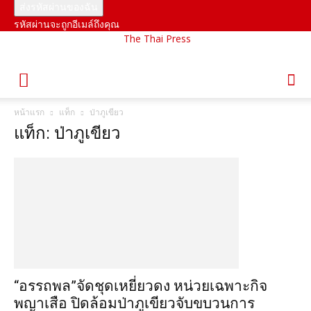
รหัสผ่านจะถูกอีเมล์ถึงคุณ
The Thai Press
หน้าแรก
แท็ก
ป่าภูเขียว
แท็ก: ป่าภูเขียว
“อรรถพล”จัดชุดเหยี่ยวดง หน่วยเฉพาะกิจ
พญาเสือ ปิดล้อมป่าภูเขียวจับขบวนการ