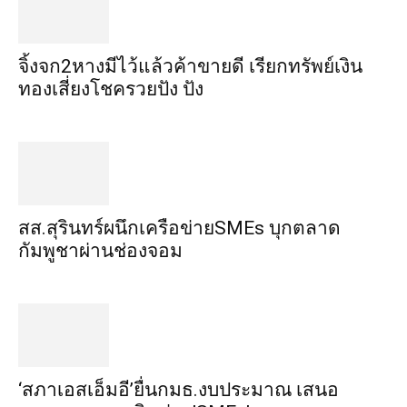
จิ้งจก​2​หาง​มีไว้แล้ว​ค้าขาย​ดี​ เรียก​ทรัพย์เงิน
ทอง​เสี่ยงโชค​รวยปัง​ ปัง​
สส.สุรินทร์ผนึกเครือข่ายSMEs บุกตลาด
กัมพูชาผ่านช่องจอม
‘สภาเอสเอ็มอี’ยื่นกมธ.งบประมาณ เสนอ