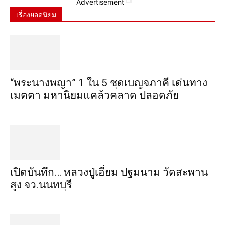
Advertisement
เรื่องยอดนิยม
“พระ​นาง​พญา” 1 ใน 5​ ชุดเบญจ​ภาคี​ เด่นทาง
เมตตา​ มหา​นิยม​แคล้วคลาด​ ปลอดภัย​
เปิดบันทึก… หลวงปู่เอี่ยม ​ปฐม​นาม​ วัดสะพาน
สูง​ จว.นนทบุรี