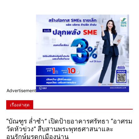
Advertisement
เรื่องล่าสุด
“บัณฑูร ล่ำซำ” เปิดป้ายอาคารศรัทธา “อาศรม
วัดหัวข่วง” สืบสานพระพุทธศาสนาและ
อนุรักษ์มรดกเมืองน่าน