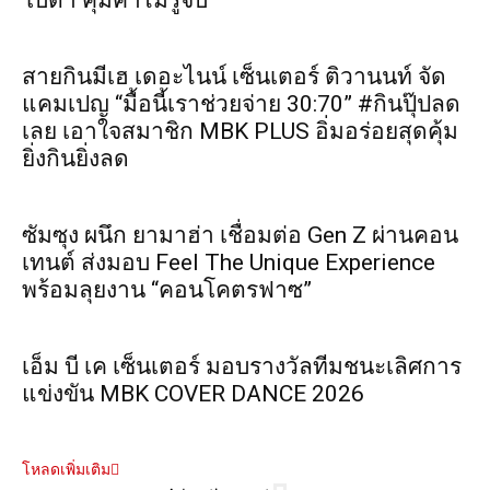
โบต้า คุ้มค่าไม่รู้จบ”
สายกินมีเฮ เดอะไนน์ เซ็นเตอร์ ติวานนท์ จัด
แคมเปญ “มื้อนี้เราช่วยจ่าย 30:70” #กินปุ๊ปลด
เลย เอาใจสมาชิก MBK PLUS อิ่มอร่อยสุดคุ้ม
ยิ่งกินยิ่งลด
ซัมซุง ผนึก ยามาฮ่า เชื่อมต่อ Gen Z ผ่านคอน
เทนต์ ส่งมอบ Feel The Unique Experience
พร้อมลุยงาน “คอนโคตรฟาซ”
เอ็ม บี เค เซ็นเตอร์ มอบรางวัลทีมชนะเลิศการ
แข่งขัน MBK COVER DANCE 2026
โหลดเพิ่มเติม