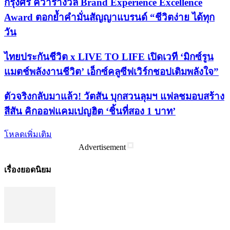
กรุงศรี คว้ารางวัล Brand Experience Excellence
Award ตอกย้ำคำมั่นสัญญาแบรนด์ “ชีวิตง่าย ได้ทุก
วัน
ไทยประกันชีวิต x LIVE TO LIFE เปิดเวที ‘มิกซ์รูน
แมตช์พลังงานชีวิต’ เอ็กซ์คลูซีฟเวิร์กชอปเติมพลังใจ”
ตัวจริงกลับมาแล้ว! วัตสัน บุกสวนลุมฯ แฟลชมอบสร้าง
สีสัน คิกออฟแคมเปญฮิต ‘ชิ้นที่สอง 1 บาท’
โหลดเพิ่มเติม
Advertisement
เรื่องยอดนิยม