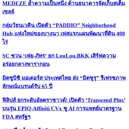
MEDEZE ย้ำความเป็นหนึ่ง ด้านธนาคารจัดเก็บสเต็ม
เซลล์
กลุ่มวัธนเวคิน เปิดตัว “PADDIO” Neighborhood
Hub แห่งใหม่ของบางนา เฟสแรกแผนพัฒนาที่ดิน 400
ไร่
SC ชวน ‘เฟย-ภัทร’ ยก LouLou.BKK เสิร์ฟความ
อร่อยกลางพารากอน
มิตซูบิชิ มอเตอร์ส ประเทศไทย ส่ง “มิตซูรุ” รีเฟรชภาพ
ลักษณ์แบรนด์รับ 65 ปี
ฟิลิปส์ ยกระดับอัลตราซาวด์! เปิดตัว ‘Transcend Plus’
บนรุ่น EPIQ-Affiniti CVx ชู AI การแพทย์มาตรฐาน
FDA สหรัฐฯ