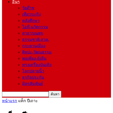
อื่นๆ
วัยต๊าช
เที่ยวระเริง
คลังศึกษา
ไอที-นวัตกรรม
สาธารณสุข
ธรรมชาติ-สวล.
กระดานเมือง
ศิลปะ-วัฒนธรรม
พอเพียง-ยั่งยืน
ทรงเครื่องบันเทิง
โลกปลายนิ้ว
ธุรกิจประกัน
มิตรสัมพันธ์
หน้าแรก
แท็ก
ปีเถาะ