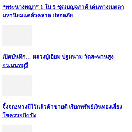
“พระ​นาง​พญา” 1 ใน 5​ ชุดเบญจ​ภาคี​ เด่นทางเมตตา​
มหา​นิยม​แคล้วคลาด​ ปลอดภัย​
เปิดบันทึก… หลวงปู่เอี่ยม ​ปฐม​นาม​ วัดสะพานสูง​
จว.นนทบุรี
จิ้งจก​2​หาง​มีไว้แล้ว​ค้าขาย​ดี​ เรียก​ทรัพย์เงินทอง​เสี่ยง
โชค​รวยปัง​ ปัง​