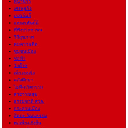
หน้าข่าว
เศรษฐกิจ
เอสเอ็มอี
เกษตรพันธุ์ดี
ที่พึ่งประชาชน
วิถีสุขภาพ
คมความคิด
ชุมชนเมือง
ช่อฟ้า
วัยต๊าช
เที่ยวระเริง
คลังศึกษา
ไอที-นวัตกรรม
สาธารณสุข
ธรรมชาติ-สวล.
กระดานเมือง
ศิลปะ-วัฒนธรรม
พอเพียง-ยั่งยืน