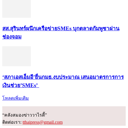
สส.สุรินทร์ผนึกเครือข่ายSMEs บุกตลาดกัมพูชาผ่าน
ช่องจอม
‘สภาเอสเอ็มอี’ยื่นกมธ.งบประมาณ เสนอมาตรการการ
เงินช่วย’SMEs’
โหลดเพิ่มเติม
“คลังสมองข่าววาไรตี้”
ติดต่อเรา:
tthaipress@gmail.com