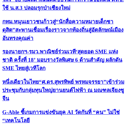
ใช้ น.ส.3 ปลอมรุกป่าเชียงใหม่
กทม.หนุนเยาวชนก้าวสู่“นักสื่อความหมายเด็กชา
ดุสิต”สะพานเชื่อมเรื่องราวจากท้องถิ่นสู่อัตลักษณ์เมือง
อันทรงคุณค่า
รองนายกฯ-รมว.พาณิชย์ร่วมเวที‘สุดยอด SME แห่ง
ชาติ ครั้งที่ 18’ มอบรางวัลพิเศษ 6 ด้านสำคัญ ผลักดัน
SME ไทยสู่เวทีโลก
หนึ่งเดียวในไทย“ศ.ดร.สุพรทิพย์ พรหมจรรยา”เข้าร่วม
ประชุมกับกลุ่มทุนใหญ่ยานยนต์ไฟฟ้า ณ มณฑลเจียงซู
จีน
G-Able ชี้เกมการแข่งขันยุค AI วัดกันที่ “คน” ไม่ใช่
“เทคโนโลยี