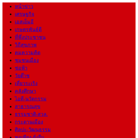
หน้าข่าว
เศรษฐกิจ
เอสเอ็มอี
เกษตรพันธุ์ดี
ที่พึ่งประชาชน
วิถีสุขภาพ
คมความคิด
ชุมชนเมือง
ช่อฟ้า
วัยต๊าช
เที่ยวระเริง
คลังศึกษา
ไอที-นวัตกรรม
สาธารณสุข
ธรรมชาติ-สวล.
กระดานเมือง
ศิลปะ-วัฒนธรรม
พอเพียง-ยั่งยืน