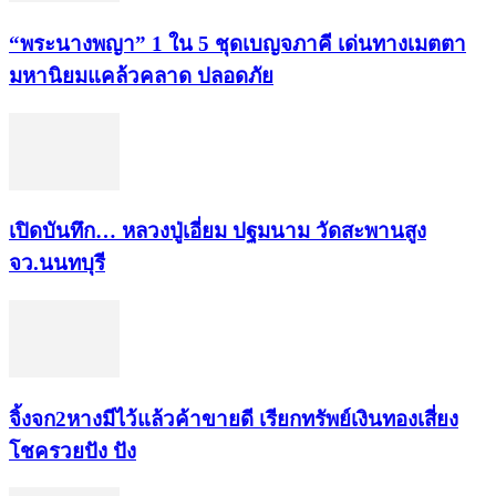
“พระ​นาง​พญา” 1 ใน 5​ ชุดเบญจ​ภาคี​ เด่นทางเมตตา​
มหา​นิยม​แคล้วคลาด​ ปลอดภัย​
เปิดบันทึก… หลวงปู่เอี่ยม ​ปฐม​นาม​ วัดสะพานสูง​
จว.นนทบุรี
จิ้งจก​2​หาง​มีไว้แล้ว​ค้าขาย​ดี​ เรียก​ทรัพย์เงินทอง​เสี่ยง
โชค​รวยปัง​ ปัง​