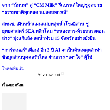
จาก “น้มนม” สู่ “CM Milk” รีแบรนด์ใหญ่ชูจุดขาย
“ธรรมชาติทุกหยด นมสดสหกรณ์”
สทนช. เดินหน้าแผนแม่บทลุ่มน้ำโขงอีสาน ชู
ยุทธศาสตร์ SEA พลิกโฉม “หนองหาร-ห้วยหลวงตอน
ล่าง” มุ่งแก้แล้ง-ลดน้ำท่วม 15 จังหวัดอย่างยั่งยืน
“การ์ทเนอร์”เตือน! อีก 3 ปี AI จะเป็นต้นเหตุหลักทำ
ข้อมูลส่วนบุคคลรั่วไหล ผ่านการ “เดาใจ” ผู้ใช้
โหลดเพิ่มเติม
Advertisement
เรื่องยอดนิยม