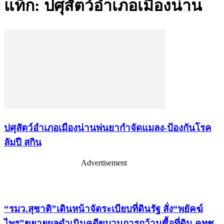
แท็ก: ปศุสัตว์อำเภอเมืองน่าน
ปศุสัตว์อำเภอเมืองน่านพ่นยากำจัดแมลง-ป้องกันโรค
ลัมปี สกิน
Advertisement
เรื่องล่าสุด
“รมว.สุชาติ”เดินหน้าจัดระเบียบที่ดินรัฐ สั่ง“พยัคฆ์
ไพร”ขยายผลดำเนินคดีขบวนการกว้านซื้อที่ดิน คทช.