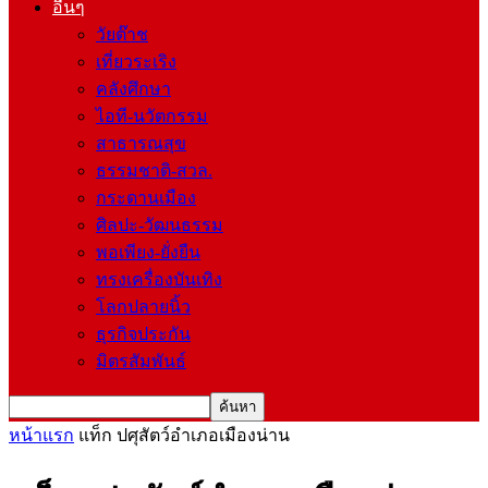
อื่นๆ
วัยต๊าช
เที่ยวระเริง
คลังศึกษา
ไอที-นวัตกรรม
สาธารณสุข
ธรรมชาติ-สวล.
กระดานเมือง
ศิลปะ-วัฒนธรรม
พอเพียง-ยั่งยืน
ทรงเครื่องบันเทิง
โลกปลายนิ้ว
ธุรกิจประกัน
มิตรสัมพันธ์
หน้าแรก
แท็ก
ปศุสัตว์อำเภอเมืองน่าน