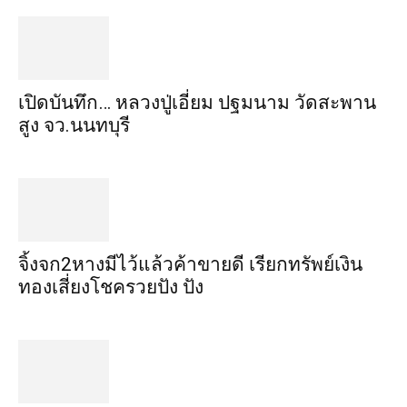
เปิดบันทึก… หลวงปู่เอี่ยม ​ปฐม​นาม​ วัดสะพาน
สูง​ จว.นนทบุรี
จิ้งจก​2​หาง​มีไว้แล้ว​ค้าขาย​ดี​ เรียก​ทรัพย์เงิน
ทอง​เสี่ยงโชค​รวยปัง​ ปัง​