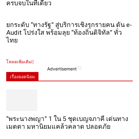
ครบจบในที่เดียว
ยกระดับ “ทางรัฐ” สู่บริการเชิงรุกรายคน ดัน e-
Audit โปร่งใส พร้อมลุย “ท้องถิ่นดิจิทัล” ทั่ว
ไทย
โหลดเพิ่มเติม
Advertisement
เรื่องยอดนิยม
“พระ​นาง​พญา” 1 ใน 5​ ชุดเบญจ​ภาคี​ เด่นทาง
เมตตา​ มหา​นิยม​แคล้วคลาด​ ปลอดภัย​