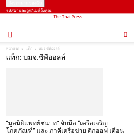
รหัสผ่านจะถูกอีเมล์ถึงคุณ
The Thai Press
หน้าแรก
แท็ก
บมจ.ซีพีออลล์
แท็ก: บมจ.ซีพีออลล์
“มูลนิธิแพทย์ชนบท” จับมือ “เครือเจริญ
โภคภัณฑ์” และ ภาคีเครือข่าย คิกออฟ เตือน