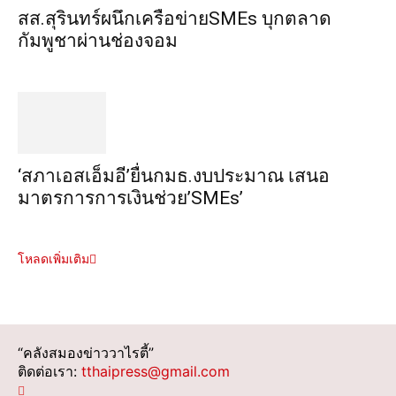
สส.สุรินทร์ผนึกเครือข่ายSMEs บุกตลาด
กัมพูชาผ่านช่องจอม
‘สภาเอสเอ็มอี’ยื่นกมธ.งบประมาณ เสนอ
มาตรการการเงินช่วย’SMEs’
โหลดเพิ่มเติม
“คลังสมองข่าววาไรตี้”
ติดต่อเรา:
tthaipress@gmail.com