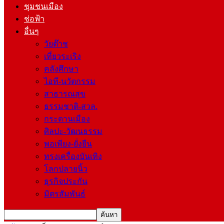
ชุมชนเมือง
ช่อฟ้า
อื่นๆ
วัยต๊าช
เที่ยวระเริง
คลังศึกษา
ไอที-นวัตกรรม
สาธารณสุข
ธรรมชาติ-สวล.
กระดานเมือง
ศิลปะ-วัฒนธรรม
พอเพียง-ยั่งยืน
ทรงเครื่องบันเทิง
โลกปลายนิ้ว
ธุรกิจประกัน
มิตรสัมพันธ์