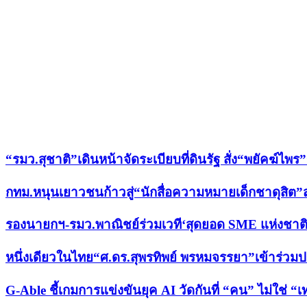
เรื่องล่าสุด
“รมว.สุชาติ”เดินหน้าจัดระเบียบที่ดินรัฐ สั่ง“พยัคฆ์ไ
กทม.หนุนเยาวชนก้าวสู่“นักสื่อความหมายเด็กชาดุสิต”สะพ
รองนายกฯ-รมว.พาณิชย์ร่วมเวที‘สุดยอด SME แห่งชาติ คร
หนึ่งเดียวในไทย“ศ.ดร.สุพรทิพย์ พรหมจรรยา”เข้าร่วม
G-Able ชี้เกมการแข่งขันยุค AI วัดกันที่ “คน” ไม่ใช่ “