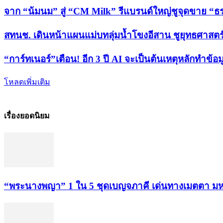
จาก “น้มนม” สู่ “CM Milk” รีแบรนด์ใหญ่ชูจุดขาย 
สทนช. เดินหน้าแผนแม่บทลุ่มน้ำโขงอีสาน ชูยุทธศาสตร์
“การ์ทเนอร์”เตือน! อีก 3 ปี AI จะเป็นต้นเหตุหลักทำข้อม
โหลดเพิ่มเติม
เรื่องยอดนิยม
“พระ​นาง​พญา” 1 ใน 5​ ชุดเบญจ​ภาคี​ เด่นทางเมตตา​ มห