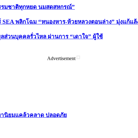
“ธรรมชาติทุกหยด นมสดสหกรณ์”
 SEA พลิกโฉม “หนองหาร-ห้วยหลวงตอนล่าง” มุ่งแก้แล้ง-ล
ูลส่วนบุคคลรั่วไหล ผ่านการ “เดาใจ” ผู้ใช้
Advertisement
า​นิยม​แคล้วคลาด​ ปลอดภัย​