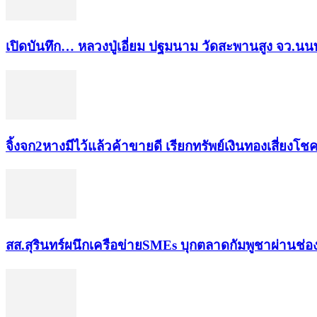
เปิดบันทึก… หลวงปู่เอี่ยม ​ปฐม​นาม​ วัดสะพานสูง​ จว.นนท
จิ้งจก​2​หาง​มีไว้แล้ว​ค้าขาย​ดี​ เรียก​ทรัพย์เงินทอง​เสี่ยงโชค​
สส.สุรินทร์ผนึกเครือข่ายSMEs บุกตลาดกัมพูชาผ่านช่