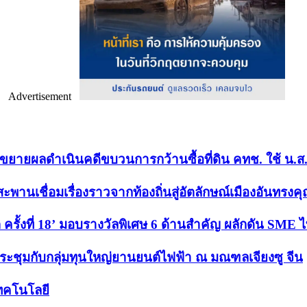
Advertisement
พร”ขยายผลดำเนินคดีขบวนการกว้านซื้อที่ดิน คทช. ใช้ น.ส
านเชื่อมเรื่องราวจากท้องถิ่นสู่อัตลักษณ์เมืองอันทรงค
ั้งที่ 18’ มอบรางวัลพิเศษ 6 ด้านสำคัญ ผลักดัน SME ไท
ประชุมกับกลุ่มทุนใหญ่ยานยนต์ไฟฟ้า ณ มณฑลเจียงซู จีน
เทคโนโลยี