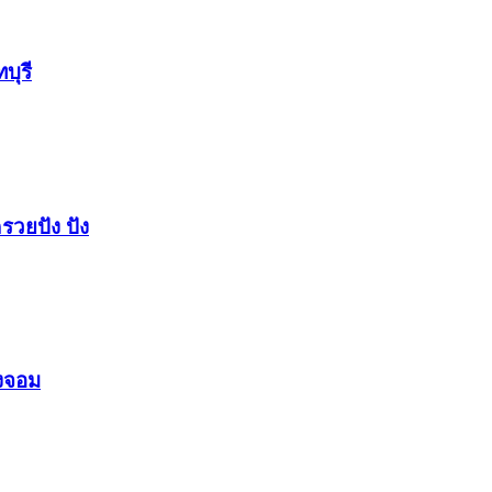
บุรี
รวยปัง​ ปัง​
องจอม