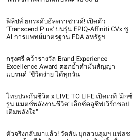
ฟิลิปส์ ยกระดับอัลตราซาวด์! เปิดตัว
‘Transcend Plus’ บนรุ่น EPIQ-Affiniti CVx ชู
AI การแพทย์มาตรฐาน FDA สหรัฐฯ
กรุงศรี คว้ารางวัล Brand Experience
Excellence Award ตอกย้ำคำมั่นสัญญา
แบรนด์ “ชีวิตง่าย ได้ทุกวัน
ไทยประกันชีวิต x LIVE TO LIFE เปิดเวที ‘มิกซ์
รูน แมตช์พลังงานชีวิต’ เอ็กซ์คลูซีฟเวิร์กชอป
เติมพลังใจ”
ตัวจริงกลับมาแล้ว! วัตสัน บุกสวนลุมฯ แฟลช