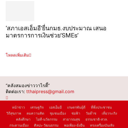
‘สภาเอสเอ็มอี’ยื่นกมธ.งบประมาณ เสนอ
มาตรการการเงินช่วย’SMEs’
โหลดเพิ่มเติม
“คลังสมองข่าววาไรตี้”
ติดต่อเรา:
tthaipress@gmail.com
หน้าข่าว
เศรษฐกิจ
เอสเอ็มอี
เกษตรพันธุ์ดี
ที่พึ่งประชาชน
วิถีสุขภาพ
คมความคิด
ชุมชนเมือง
ช่อฟ้า
วัยต๊าช
เที่ยวระเริง
คลังศึกษา
ไอที-นวัตกรรม
สาธารณสุข
ธรรมชาติ-สวล.
กระดานเมือง
ศิลปะ-วัฒนธรรม
พอเพียง-ยั่งยืน
ทรงเครื่องบันเทิง