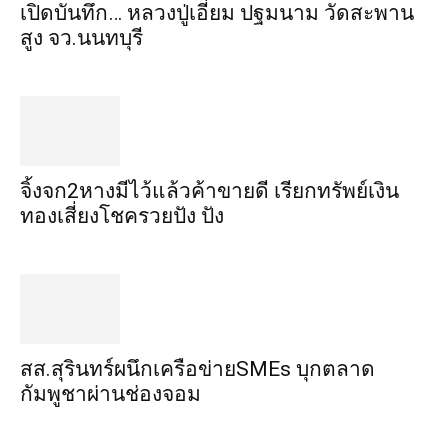
เปิดบันทึก… หลวงปู่เอี่ยม ​ปฐม​นาม​ วัดสะพาน
สูง​ จว.นนทบุรี
จิ้งจก​2​หาง​มีไว้แล้ว​ค้าขาย​ดี​ เรียก​ทรัพย์เงิน
ทอง​เสี่ยงโชค​รวยปัง​ ปัง​
สส.สุรินทร์ผนึกเครือข่ายSMEs บุกตลาด
กัมพูชาผ่านช่องจอม