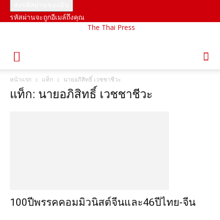
รหัสผ่านจะถูกอีเมล์ถึงคุณ
The Thai Press
หน้าแรก
แท็ก
นายอภิสิทธิ์ เวชชาชีวะ
แท็ก: นายอภิสิทธิ์ เวชชาชีวะ
100ปีพรรคคอมมิวนิสต์จีนและ46ปีไทย-จีน