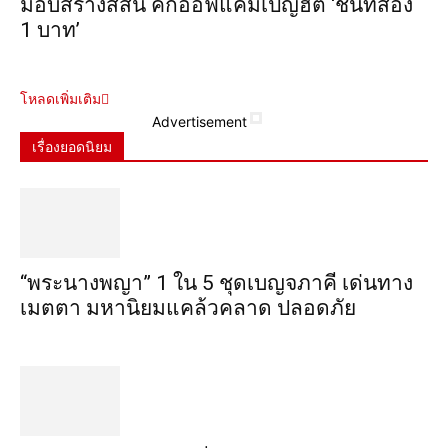
มอบสร้างสีสัน คิกออฟแคมเปญฮิต ‘ชิ้นที่สอง
1 บาท’
โหลดเพิ่มเติม
Advertisement
เรื่องยอดนิยม
“พระ​นาง​พญา” 1 ใน 5​ ชุดเบญจ​ภาคี​ เด่นทาง
เมตตา​ มหา​นิยม​แคล้วคลาด​ ปลอดภัย​