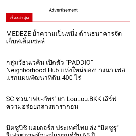
Advertisement
เรื่องล่าสุด
MEDEZE ย้ำความเป็นหนึ่ง ด้านธนาคารจัด
เก็บสเต็มเซลล์
กลุ่มวัธนเวคิน เปิดตัว “PADDIO”
Neighborhood Hub แห่งใหม่ของบางนา เฟส
แรกแผนพัฒนาที่ดิน 400 ไร่
SC ชวน ‘เฟย-ภัทร’ ยก LouLou.BKK เสิร์ฟ
ความอร่อยกลางพารากอน
มิตซูบิชิ มอเตอร์ส ประเทศไทย ส่ง “มิตซูรุ”
รีเฟรชภาพลักษณ์แบรนด์รับ 65 ปี