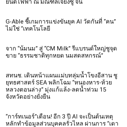
ยนต์ไฟฟ้า ณ มณฑลเจียงซู จีน
G-Able ชี้เกมการแข่งขันยุค AI วัดกันที่ “คน”
ไม่ใช่ “เทคโนโลยี
จาก “น้มนม” สู่ “CM Milk” รีแบรนด์ใหญ่ชูจุด
ขาย “ธรรมชาติทุกหยด นมสดสหกรณ์”
สทนช. เดินหน้าแผนแม่บทลุ่มน้ำโขงอีสาน ชู
ยุทธศาสตร์ SEA พลิกโฉม “หนองหาร-ห้วย
หลวงตอนล่าง” มุ่งแก้แล้ง-ลดน้ำท่วม 15
จังหวัดอย่างยั่งยืน
“การ์ทเนอร์”เตือน! อีก 3 ปี AI จะเป็นต้นเหตุ
หลักทำข้อมูลส่วนบุคคลรั่วไหล ผ่านการ “เดา