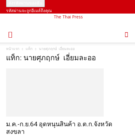
รหัสผ่านจะถูกอีเมล์ถึงคุณ
The Thai Press
หน้าแรก
แท็ก
นายศุภฤกษ์ เอี่ยมละออ
แท็ก: นายศุภฤกษ์ เอี่ยมละออ
ม.ค.-ก.ย.64 อุดหนุนสินค้า อ.ต.ก.จังหวัด
สงขลา