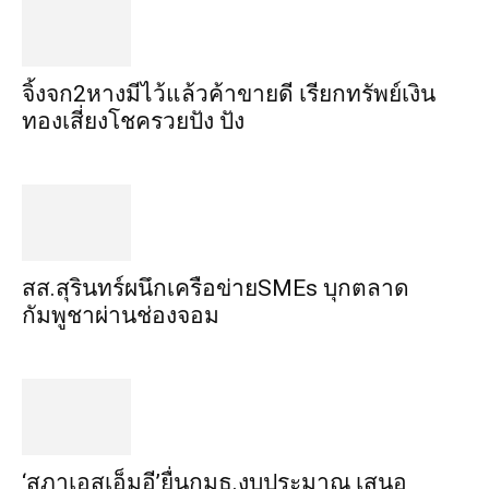
จิ้งจก​2​หาง​มีไว้แล้ว​ค้าขาย​ดี​ เรียก​ทรัพย์เงิน
ทอง​เสี่ยงโชค​รวยปัง​ ปัง​
สส.สุรินทร์ผนึกเครือข่ายSMEs บุกตลาด
กัมพูชาผ่านช่องจอม
‘สภาเอสเอ็มอี’ยื่นกมธ.งบประมาณ เสนอ