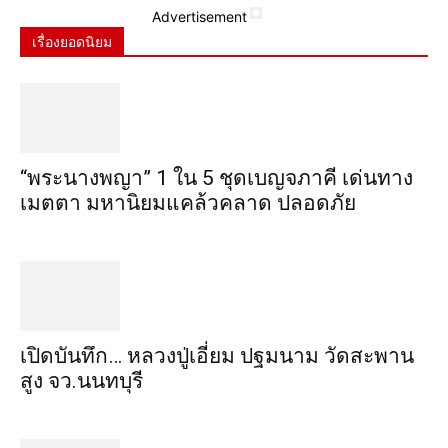
Advertisement
เรื่องยอดนิยม
“พระ​นาง​พญา” 1 ใน 5​ ชุดเบญจ​ภาคี​ เด่นทาง
เมตตา​ มหา​นิยม​แคล้วคลาด​ ปลอดภัย​
เปิดบันทึก… หลวงปู่เอี่ยม ​ปฐม​นาม​ วัดสะพาน
สูง​ จว.นนทบุรี