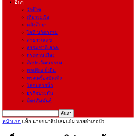
อื่นๆ
วัยต๊าช
เที่ยวระเริง
คลังศึกษา
ไอที-นวัตกรรม
สาธารณสุข
ธรรมชาติ-สวล.
กระดานเมือง
ศิลปะ-วัฒนธรรม
พอเพียง-ยั่งยืน
ทรงเครื่องบันเทิง
โลกปลายนิ้ว
ธุรกิจประกัน
มิตรสัมพันธ์
หน้าแรก
แท็ก
นายชนาธิป เสมแย้ม นายอำเภอปัว