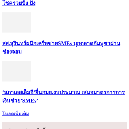
โชค​รวยปัง​ ปัง​
สส.สุรินทร์ผนึกเครือข่ายSMEs บุกตลาดกัมพูชาผ่าน
ช่องจอม
‘สภาเอสเอ็มอี’ยื่นกมธ.งบประมาณ เสนอมาตรการการ
เงินช่วย’SMEs’
โหลดเพิ่มเติม