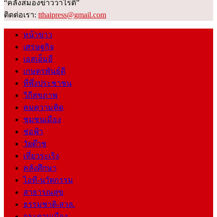
“คลังสมองข่าววาไรตี้”
ติดต่อเรา:
tthaipress@gmail.com
หน้าข่าว
เศรษฐกิจ
เอสเอ็มอี
เกษตรพันธุ์ดี
ที่พึ่งประชาชน
วิถีสุขภาพ
คมความคิด
ชุมชนเมือง
ช่อฟ้า
วัยต๊าช
เที่ยวระเริง
คลังศึกษา
ไอที-นวัตกรรม
สาธารณสุข
ธรรมชาติ-สวล.
กระดานเมือง