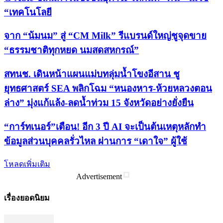
“เทคโนโลยี
จาก “น้มนม” สู่ “CM Milk” รีแบรนด์ใหญ่ชูจุดขาย
“ธรรมชาติทุกหยด นมสดสหกรณ์”
สทนช. เดินหน้าแผนแม่บทลุ่มน้ำโขงอีสาน ชู
ยุทธศาสตร์ SEA พลิกโฉม “หนองหาร-ห้วยหลวงตอน
ล่าง” มุ่งแก้แล้ง-ลดน้ำท่วม 15 จังหวัดอย่างยั่งยืน
“การ์ทเนอร์”เตือน! อีก 3 ปี AI จะเป็นต้นเหตุหลักทำ
ข้อมูลส่วนบุคคลรั่วไหล ผ่านการ “เดาใจ” ผู้ใช้
โหลดเพิ่มเติม
Advertisement
เรื่องยอดนิยม