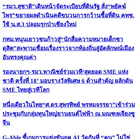
“รมว.สุชาติ”เดินหน้าจัดระเบียบที่ดินรัฐ สั่ง“พยัคฆ์
ไพร”ขยายผลดำเนินคดีขบวนการกว้านซื้อที่ดิน คทช.
ใช้ น.ส.3 ปลอมรุกป่าเชียงใหม่
กทม.หนุนเยาวชนก้าวสู่“นักสื่อความหมายเด็กชา
ดุสิต”สะพานเชื่อมเรื่องราวจากท้องถิ่นสู่อัตลักษณ์เมือง
อันทรงคุณค่า
รองนายกฯ-รมว.พาณิชย์ร่วมเวที‘สุดยอด SME แห่ง
ชาติ ครั้งที่ 18’ มอบรางวัลพิเศษ 6 ด้านสำคัญ ผลักดัน
SME ไทยสู่เวทีโลก
หนึ่งเดียวในไทย“ศ.ดร.สุพรทิพย์ พรหมจรรยา”เข้าร่วม
ประชุมกับกลุ่มทุนใหญ่ยานยนต์ไฟฟ้า ณ มณฑลเจียงซู
จีน
G-Able ชี้เกมการแข่งขันยุค AI วัดกันที่ “คน” ไม่ใช่