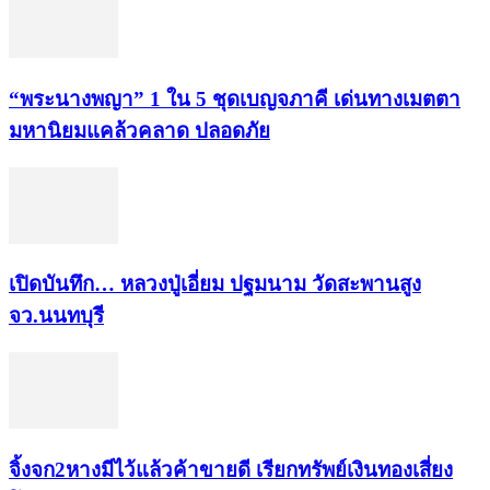
“พระ​นาง​พญา” 1 ใน 5​ ชุดเบญจ​ภาคี​ เด่นทางเมตตา​
มหา​นิยม​แคล้วคลาด​ ปลอดภัย​
เปิดบันทึก… หลวงปู่เอี่ยม ​ปฐม​นาม​ วัดสะพานสูง​
จว.นนทบุรี
จิ้งจก​2​หาง​มีไว้แล้ว​ค้าขาย​ดี​ เรียก​ทรัพย์เงินทอง​เสี่ยง