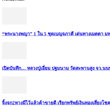
“พระ​นาง​พญา” 1 ใน 5​ ชุดเบญจ​ภาคี​ เด่นทางเมตตา​ มห
เปิดบันทึก… หลวงปู่เอี่ยม ​ปฐม​นาม​ วัดสะพานสูง​ จว.นนท
จิ้งจก​2​หาง​มีไว้แล้ว​ค้าขาย​ดี​ เรียก​ทรัพย์เงินทอง​เสี่ยงโชค​