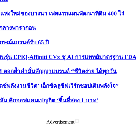
 แห่งใหม่ของบางนา เฟสแรกแผนพัฒนาที่ดิน 400 ไร่
อยกลางพารากอน
ักษณ์แบรนด์รับ 65 ปี
’ บนรุ่น EPIQ-Affiniti CVx ชู AI การแพทย์มาตรฐาน FDA
d ตอกย้ำคำมั่นสัญญาแบรนด์ “ชีวิตง่าย ได้ทุกวัน
ช์พลังงานชีวิต’ เอ็กซ์คลูซีฟเวิร์กชอปเติมพลังใจ”
สัน คิกออฟแคมเปญฮิต ‘ชิ้นที่สอง 1 บาท’
Advertisement