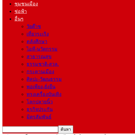
ชุมชนเมือง
ช่อฟ้า
อื่นๆ
วัยต๊าช
เที่ยวระเริง
คลังศึกษา
ไอที-นวัตกรรม
สาธารณสุข
ธรรมชาติ-สวล.
กระดานเมือง
ศิลปะ-วัฒนธรรม
พอเพียง-ยั่งยืน
ทรงเครื่องบันเทิง
โลกปลายนิ้ว
ธุรกิจประกัน
มิตรสัมพันธ์