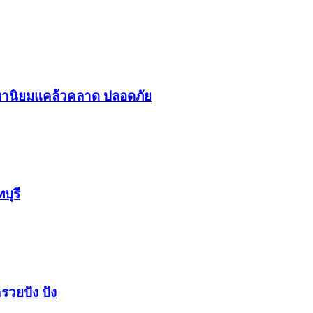
า​นิยม​แคล้วคลาด​ ปลอดภัย​
บุรี
รวยปัง​ ปัง​