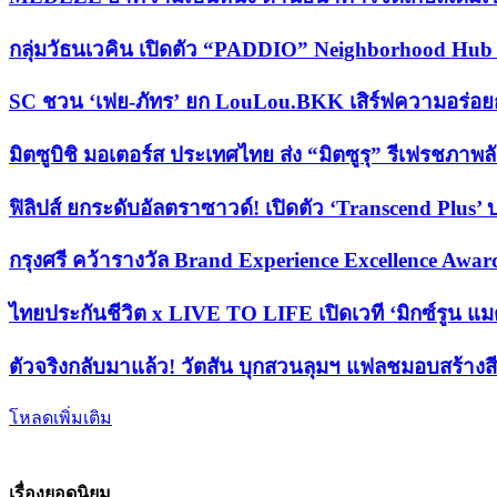
กลุ่มวัธนเวคิน เปิดตัว “PADDIO” Neighborhood Hub
SC ชวน ‘เฟย-ภัทร’ ยก LouLou.BKK เสิร์ฟความอร่
มิตซูบิชิ มอเตอร์ส ประเทศไทย ส่ง “มิตซูรุ” รีเฟรชภาพล
ฟิลิปส์ ยกระดับอัลตราซาวด์! เปิดตัว ‘Transcend Plus
กรุงศรี คว้ารางวัล Brand Experience Excellence Awar
ไทยประกันชีวิต x LIVE TO LIFE เปิดเวที ‘มิกซ์รูน แมต
ตัวจริงกลับมาแล้ว! วัตสัน บุกสวนลุมฯ แฟลชมอบสร้างสี
โหลดเพิ่มเติม
เรื่องยอดนิยม