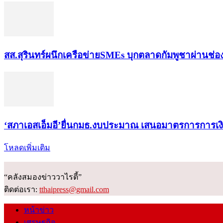
สส.สุรินทร์ผนึกเครือข่ายSMEs บุกตลาดกัมพูชาผ่านช่
‘สภาเอสเอ็มอี’ยื่นกมธ.งบประมาณ เสนอมาตรการการเ
โหลดเพิ่มเติม
“คลังสมองข่าววาไรตี้”
ติดต่อเรา:
tthaipress@gmail.com
หน้าข่าว
เศรษฐกิจ