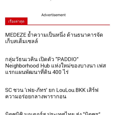
Advertisement
เรื่องล่าสุด
MEDEZE ย้ำความเป็นหนึ่ง ด้านธนาคารจัด
เก็บสเต็มเซลล์
กลุ่มวัธนเวคิน เปิดตัว “PADDIO”
Neighborhood Hub แห่งใหม่ของบางนา เฟส
แรกแผนพัฒนาที่ดิน 400 ไร่
SC ชวน ‘เฟย-ภัทร’ ยก LouLou.BKK เสิร์ฟ
ความอร่อยกลางพารากอน
มิตซูบิชิ มอเตอร์ส ประเทศไทย ส่ง “มิตซูรุ”