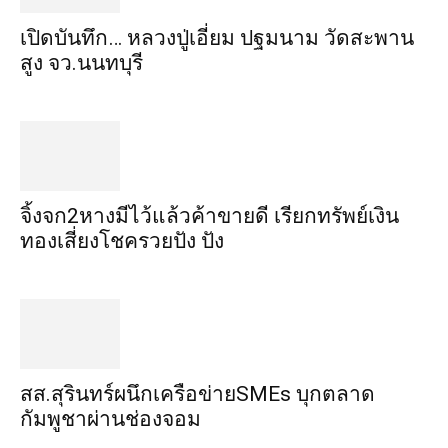
เปิดบันทึก… หลวงปู่เอี่ยม ​ปฐม​นาม​ วัดสะพาน
สูง​ จว.นนทบุรี
จิ้งจก​2​หาง​มีไว้แล้ว​ค้าขาย​ดี​ เรียก​ทรัพย์เงิน
ทอง​เสี่ยงโชค​รวยปัง​ ปัง​
สส.สุรินทร์ผนึกเครือข่ายSMEs บุกตลาด
กัมพูชาผ่านช่องจอม