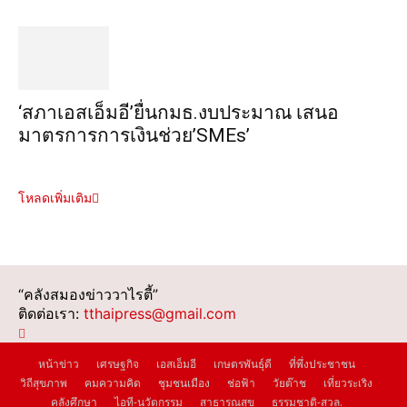
‘สภาเอสเอ็มอี’ยื่นกมธ.งบประมาณ เสนอ
มาตรการการเงินช่วย’SMEs’
โหลดเพิ่มเติม
“คลังสมองข่าววาไรตี้”
ติดต่อเรา:
tthaipress@gmail.com
หน้าข่าว
เศรษฐกิจ
เอสเอ็มอี
เกษตรพันธุ์ดี
ที่พึ่งประชาชน
วิถีสุขภาพ
คมความคิด
ชุมชนเมือง
ช่อฟ้า
วัยต๊าช
เที่ยวระเริง
คลังศึกษา
ไอที-นวัตกรรม
สาธารณสุข
ธรรมชาติ-สวล.