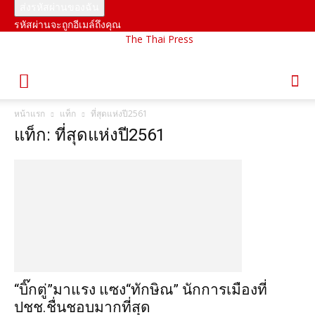
รหัสผ่านจะถูกอีเมล์ถึงคุณ
The Thai Press
หน้าแรก
แท็ก
ที่สุดแห่งปี2561
แท็ก: ที่สุดแห่งปี2561
“บิ๊กตู่”มาแรง แซง“ทักษิณ” นักการเมืองที่
ปชช.ชื่นชอบมากที่สุด