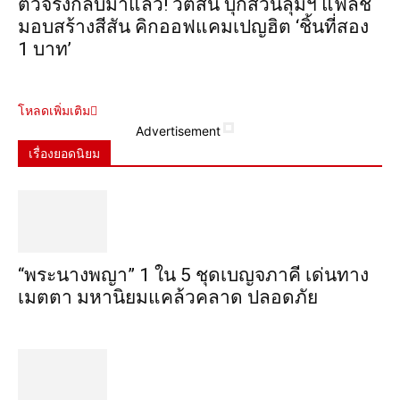
ตัวจริงกลับมาแล้ว! วัตสัน บุกสวนลุมฯ แฟลช
มอบสร้างสีสัน คิกออฟแคมเปญฮิต ‘ชิ้นที่สอง
1 บาท’
โหลดเพิ่มเติม
Advertisement
เรื่องยอดนิยม
“พระ​นาง​พญา” 1 ใน 5​ ชุดเบญจ​ภาคี​ เด่นทาง
เมตตา​ มหา​นิยม​แคล้วคลาด​ ปลอดภัย​