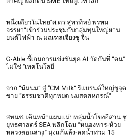
สำคัญ ผลักดัน SME ไทยสู่เวทีโลก
หนึ่งเดียวในไทย“ศ.ดร.สุพรทิพย์ พรหม
จรรยา”เข้าร่วมประชุมกับกลุ่มทุนใหญ่ยาน
ยนต์ไฟฟ้า ณ มณฑลเจียงซู จีน
G-Able ชี้เกมการแข่งขันยุค AI วัดกันที่ “คน”
ไม่ใช่ “เทคโนโลยี
จาก “น้มนม” สู่ “CM Milk” รีแบรนด์ใหญ่ชูจุด
ขาย “ธรรมชาติทุกหยด นมสดสหกรณ์”
สทนช. เดินหน้าแผนแม่บทลุ่มน้ำโขงอีสาน ชู
ยุทธศาสตร์ SEA พลิกโฉม “หนองหาร-ห้วย
หลวงตอนล่าง” มุ่งแก้แล้ง-ลดน้ำท่วม 15