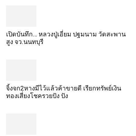
เปิดบันทึก… หลวงปู่เอี่ยม ​ปฐม​นาม​ วัดสะพาน
สูง​ จว.นนทบุรี
จิ้งจก​2​หาง​มีไว้แล้ว​ค้าขาย​ดี​ เรียก​ทรัพย์เงิน
ทอง​เสี่ยงโชค​รวยปัง​ ปัง​