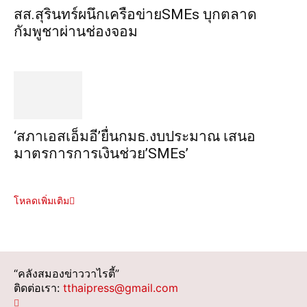
สส.สุรินทร์ผนึกเครือข่ายSMEs บุกตลาด
กัมพูชาผ่านช่องจอม
‘สภาเอสเอ็มอี’ยื่นกมธ.งบประมาณ เสนอ
มาตรการการเงินช่วย’SMEs’
โหลดเพิ่มเติม
“คลังสมองข่าววาไรตี้”
ติดต่อเรา:
tthaipress@gmail.com