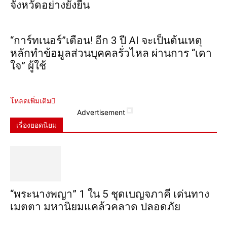
จังหวัดอย่างยั่งยืน
“การ์ทเนอร์”เตือน! อีก 3 ปี AI จะเป็นต้นเหตุ
หลักทำข้อมูลส่วนบุคคลรั่วไหล ผ่านการ “เดา
ใจ” ผู้ใช้
โหลดเพิ่มเติม
Advertisement
เรื่องยอดนิยม
“พระ​นาง​พญา” 1 ใน 5​ ชุดเบญจ​ภาคี​ เด่นทาง
เมตตา​ มหา​นิยม​แคล้วคลาด​ ปลอดภัย​