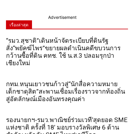
Advertisement
เรื่องล่าสุด
“รมว.สุชาติ”เดินหน้าจัดระเบียบที่ดินรัฐ
สั่ง“พยัคฆ์ไพร”ขยายผลดำเนินคดีขบวนการ
กว้านซื้อที่ดิน คทช. ใช้ น.ส.3 ปลอมรุกป่า
เชียงใหม่
กทม.หนุนเยาวชนก้าวสู่“นักสื่อความหมาย
เด็กชาดุสิต”สะพานเชื่อมเรื่องราวจากท้องถิ่น
สู่อัตลักษณ์เมืองอันทรงคุณค่า
รองนายกฯ-รมว.พาณิชย์ร่วมเวที‘สุดยอด SME
แห่งชาติ ครั้งที่ 18’ มอบรางวัลพิเศษ 6 ด้าน