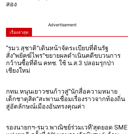
สอง
Advertisement
เรื่องล่าสุด
“รมว.สุชาติ”เดินหน้าจัดระเบียบที่ดินรัฐ
สั่ง“พยัคฆ์ไพร”ขยายผลดำเนินคดีขบวนการ
กว้านซื้อที่ดิน คทช. ใช้ น.ส.3 ปลอมรุกป่า
เชียงใหม่
กทม.หนุนเยาวชนก้าวสู่“นักสื่อความหมาย
เด็กชาดุสิต”สะพานเชื่อมเรื่องราวจากท้องถิ่น
สู่อัตลักษณ์เมืองอันทรงคุณค่า
รองนายกฯ-รมว.พาณิชย์ร่วมเวที‘สุดยอด SME