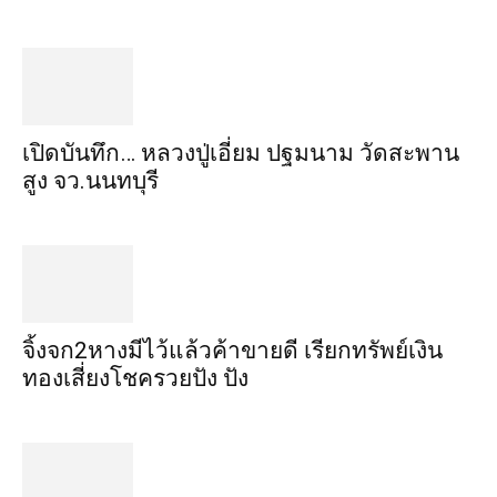
เปิดบันทึก… หลวงปู่เอี่ยม ​ปฐม​นาม​ วัดสะพาน
สูง​ จว.นนทบุรี
จิ้งจก​2​หาง​มีไว้แล้ว​ค้าขาย​ดี​ เรียก​ทรัพย์เงิน
ทอง​เสี่ยงโชค​รวยปัง​ ปัง​