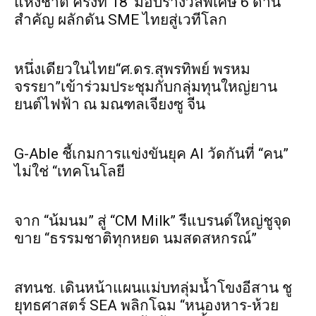
แห่งชาติ ครั้งที่ 18’ มอบรางวัลพิเศษ 6 ด้าน
สำคัญ ผลักดัน SME ไทยสู่เวทีโลก
หนึ่งเดียวในไทย“ศ.ดร.สุพรทิพย์ พรหม
จรรยา”เข้าร่วมประชุมกับกลุ่มทุนใหญ่ยาน
ยนต์ไฟฟ้า ณ มณฑลเจียงซู จีน
G-Able ชี้เกมการแข่งขันยุค AI วัดกันที่ “คน”
ไม่ใช่ “เทคโนโลยี
จาก “น้มนม” สู่ “CM Milk” รีแบรนด์ใหญ่ชูจุด
ขาย “ธรรมชาติทุกหยด นมสดสหกรณ์”
สทนช. เดินหน้าแผนแม่บทลุ่มน้ำโขงอีสาน ชู
ยุทธศาสตร์ SEA พลิกโฉม “หนองหาร-ห้วย