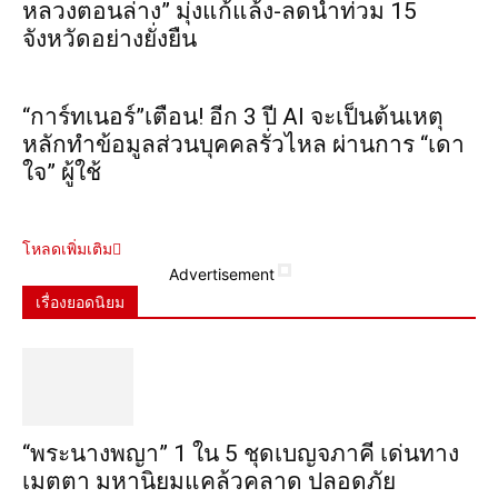
หลวงตอนล่าง” มุ่งแก้แล้ง-ลดน้ำท่วม 15
จังหวัดอย่างยั่งยืน
“การ์ทเนอร์”เตือน! อีก 3 ปี AI จะเป็นต้นเหตุ
หลักทำข้อมูลส่วนบุคคลรั่วไหล ผ่านการ “เดา
ใจ” ผู้ใช้
โหลดเพิ่มเติม
Advertisement
เรื่องยอดนิยม
“พระ​นาง​พญา” 1 ใน 5​ ชุดเบญจ​ภาคี​ เด่นทาง
เมตตา​ มหา​นิยม​แคล้วคลาด​ ปลอดภัย​