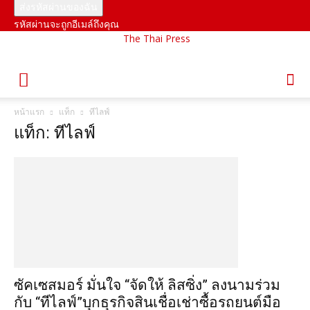
รหัสผ่านจะถูกอีเมล์ถึงคุณ
The Thai Press
หน้าแรก
แท็ก
ทีไลฟ์
แท็ก: ทีไลฟ์
ซัคเซสมอร์ มั่นใจ “จัดให้ ลิสซิ่ง” ลงนามร่วม
กับ “ทีไลฟ์”บุกธุรกิจสินเชื่อเช่าซื้อรถยนต์มือ