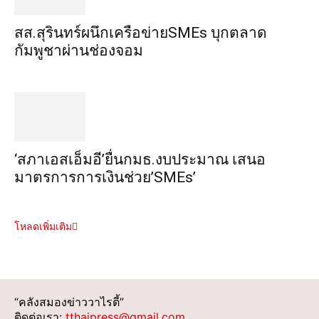
สส.สุรินทร์ผนึกเครือข่ายSMEs บุกตลาด
กัมพูชาผ่านช่องจอม
‘สภาเอสเอ็มอี’ยื่นกมธ.งบประมาณ เสนอ
มาตรการการเงินช่วย’SMEs’
โหลดเพิ่มเติม
“คลังสมองข่าววาไรตี้”
ติดต่อเรา:
tthaipress@gmail.com