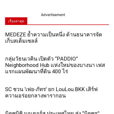
Advertisement
เรื่องล่าสุด
MEDEZE ย้ำความเป็นหนึ่ง ด้านธนาคารจัด
เก็บสเต็มเซลล์
กลุ่มวัธนเวคิน เปิดตัว “PADDIO”
Neighborhood Hub แห่งใหม่ของบางนา เฟส
แรกแผนพัฒนาที่ดิน 400 ไร่
SC ชวน ‘เฟย-ภัทร’ ยก LouLou.BKK เสิร์ฟ
ความอร่อยกลางพารากอน
มิตซูบิชิ มอเตอร์ส ประเทศไทย ส่ง “มิตซูรุ”