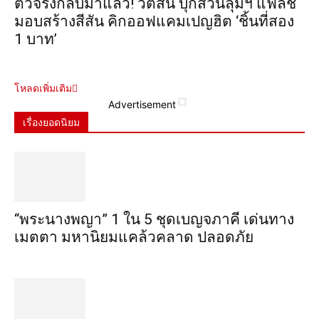
ตัวจริงกลับมาแล้ว! วัตสัน บุกสวนลุมฯ แฟลช
มอบสร้างสีสัน คิกออฟแคมเปญฮิต ‘ชิ้นที่สอง
1 บาท’
โหลดเพิ่มเติม
Advertisement
เรื่องยอดนิยม
“พระ​นาง​พญา” 1 ใน 5​ ชุดเบญจ​ภาคี​ เด่นทาง
เมตตา​ มหา​นิยม​แคล้วคลาด​ ปลอดภัย​