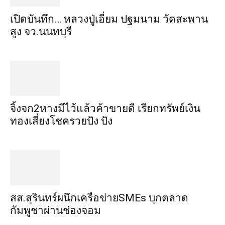
เปิดบันทึก… หลวงปู่เอี่ยม ​ปฐม​นาม​ วัดสะพาน
สูง​ จว.นนทบุรี
จิ้งจก​2​หาง​มีไว้แล้ว​ค้าขาย​ดี​ เรียก​ทรัพย์เงิน
ทอง​เสี่ยงโชค​รวยปัง​ ปัง​
สส.สุรินทร์ผนึกเครือข่ายSMEs บุกตลาด
กัมพูชาผ่านช่องจอม