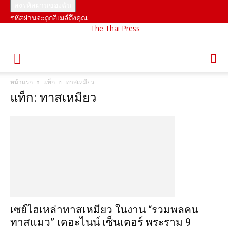
รหัสผ่านจะถูกอีเมล์ถึงคุณ
The Thai Press
หน้าแรก
แท็ก
ทาสเหมียว
แท็ก: ทาสเหมียว
เซย์ไฮเหล่าทาสเหมียว ในงาน “รวมพลคน
ทาสแมว” เดอะไนน์ เซ็นเตอร์ พระราม 9