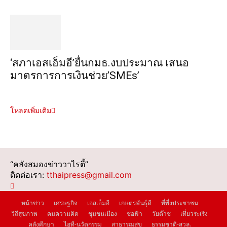
‘สภาเอสเอ็มอี’ยื่นกมธ.งบประมาณ เสนอ
มาตรการการเงินช่วย’SMEs’
โหลดเพิ่มเติม
“คลังสมองข่าววาไรตี้”
ติดต่อเรา:
tthaipress@gmail.com
หน้าข่าว
เศรษฐกิจ
เอสเอ็มอี
เกษตรพันธุ์ดี
ที่พึ่งประชาชน
วิถีสุขภาพ
คมความคิด
ชุมชนเมือง
ช่อฟ้า
วัยต๊าช
เที่ยวระเริง
คลังศึกษา
ไอที-นวัตกรรม
สาธารณสุข
ธรรมชาติ-สวล.