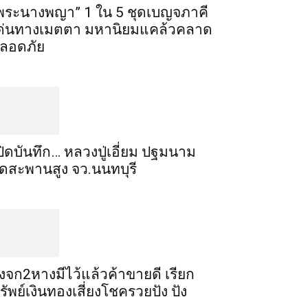
พระ​นาง​พญา” 1 ใน 5​ ชุดเบญจ​ภาคี​
ด่นทางเมตตา​ มหา​นิยม​แคล้วคลาด​
ลอดภัย​
ปิดบันทึก… หลวงปู่เอี่ยม ​ปฐม​นาม​
ัดสะพานสูง​ จว.นนทบุรี
ิ้งจก​2​หาง​มีไว้แล้ว​ค้าขาย​ดี​ เรียก​
รัพย์เงินทอง​เสี่ยงโชค​รวยปัง​ ปัง​