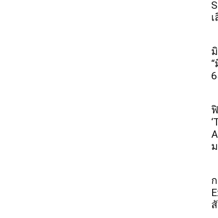
S
เ
ม
“
6
ฟ
‘
A
ม
ก
E
ส