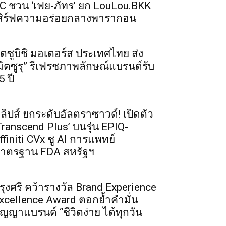
C ชวน ‘เฟย-ภัทร’ ยก LouLou.BKK
สิร์ฟความอร่อยกลางพารากอน
ิตซูบิชิ มอเตอร์ส ประเทศไทย ส่ง
มิตซูรุ” รีเฟรชภาพลักษณ์แบรนด์รับ
5 ปี
ิลิปส์ ยกระดับอัลตราซาวด์! เปิดตัว
Transcend Plus’ บนรุ่น EPIQ-
ffiniti CVx ชู AI การแพทย์
าตรฐาน FDA สหรัฐฯ
รุงศรี คว้ารางวัล Brand Experience
xcellence Award ตอกย้ำคำมั่น
ัญญาแบรนด์ “ชีวิตง่าย ได้ทุกวัน