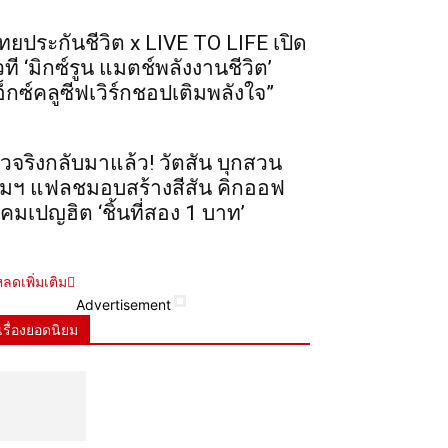
ทยประกันชีวิต x LIVE TO LIFE เปิด
วที ‘มิกซ์รูน แมตช์พลังงานชีวิต’
อ็กซ์คลูซีฟเวิร์กชอปเติมพลังใจ”
ัวจริงกลับมาแล้ว! วัตสัน บุกสวน
ุมฯ แฟลชมอบสร้างสีสัน คิกออฟ
คมเปญฮิต ‘ชิ้นที่สอง 1 บาท’
ลดเพิ่มเติม
Advertisement
เรื่องยอดนิยม