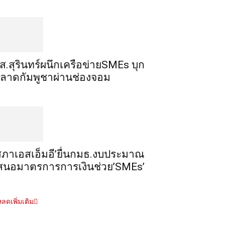
ส.สุรินทร์ผนึกเครือข่ายSMEs บุก
ลาดกัมพูชาผ่านช่องจอม
สภาเอสเอ็มอี’ยื่นกมธ.งบประมาณ
สนอมาตรการการเงินช่วย’SMEs’
ลดเพิ่มเติม