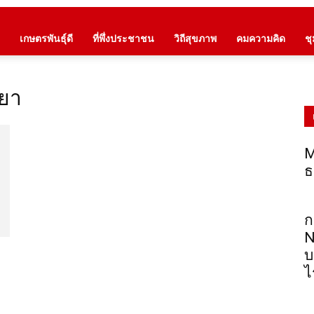
เกษตรพันธุ์ดี
ที่พึ่งประชาชน
วิถีสุขภาพ
คมความคิด
ช
ะยา
M
ธ
ก
N
บ
ไ