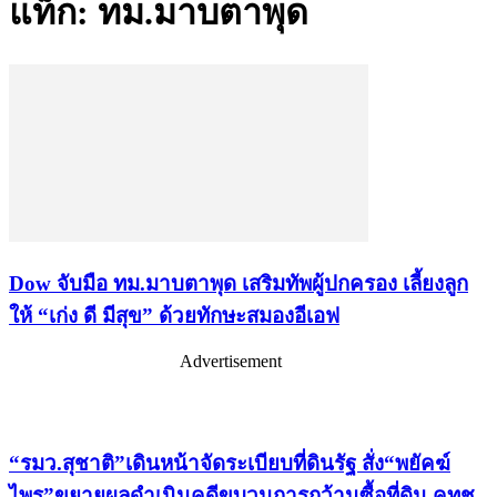
แท็ก: ทม.มาบตาพุด
Dow จับมือ ทม.มาบตาพุด เสริมทัพผู้ปกครอง เลี้ยงลูก
ให้ “เก่ง ดี มีสุข” ด้วยทักษะสมองอีเอฟ
Advertisement
เรื่องล่าสุด
“รมว.สุชาติ”เดินหน้าจัดระเบียบที่ดินรัฐ สั่ง“พยัคฆ์
ไพร”ขยายผลดำเนินคดีขบวนการกว้านซื้อที่ดิน คทช.