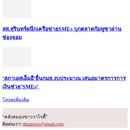
สส.สุรินทร์ผนึกเครือข่ายSMEs บุกตลาดกัมพูชาผ่าน
ช่องจอม
‘สภาเอสเอ็มอี’ยื่นกมธ.งบประมาณ เสนอมาตรการการ
เงินช่วย’SMEs’
โหลดเพิ่มเติม
“คลังสมองข่าววาไรตี้”
ติดต่อเรา:
tthaipress@gmail.com