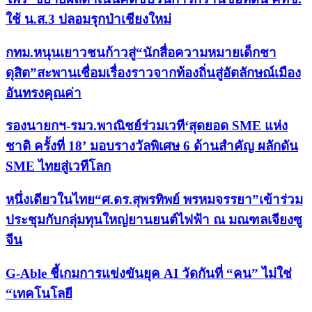
ใช้ น.ส.3 ปลอมรุกป่าเชียงใหม่
กทม.หนุนเยาวชนก้าวสู่“นักสื่อความหมายเด็กชา
ดุสิต”สะพานเชื่อมเรื่องราวจากท้องถิ่นสู่อัตลักษณ์เมือง
อันทรงคุณค่า
รองนายกฯ-รมว.พาณิชย์ร่วมเวที‘สุดยอด SME แห่ง
ชาติ ครั้งที่ 18’ มอบรางวัลพิเศษ 6 ด้านสำคัญ ผลักดัน
SME ไทยสู่เวทีโลก
หนึ่งเดียวในไทย“ศ.ดร.สุพรทิพย์ พรหมจรรยา”เข้าร่วม
ประชุมกับกลุ่มทุนใหญ่ยานยนต์ไฟฟ้า ณ มณฑลเจียงซู
จีน
G-Able ชี้เกมการแข่งขันยุค AI วัดกันที่ “คน” ไม่ใช่
“เทคโนโลยี