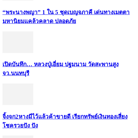
“พระ​นาง​พญา” 1 ใน 5​ ชุดเบญจ​ภาคี​ เด่นทางเมตตา​
มหา​นิยม​แคล้วคลาด​ ปลอดภัย​
เปิดบันทึก… หลวงปู่เอี่ยม ​ปฐม​นาม​ วัดสะพานสูง​
จว.นนทบุรี
จิ้งจก​2​หาง​มีไว้แล้ว​ค้าขาย​ดี​ เรียก​ทรัพย์เงินทอง​เสี่ยง
โชค​รวยปัง​ ปัง​