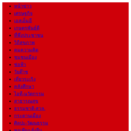
หน้าข่าว
เศรษฐกิจ
เอสเอ็มอี
เกษตรพันธุ์ดี
ที่พึ่งประชาชน
วิถีสุขภาพ
คมความคิด
ชุมชนเมือง
ช่อฟ้า
วัยต๊าช
เที่ยวระเริง
คลังศึกษา
ไอที-นวัตกรรม
สาธารณสุข
ธรรมชาติ-สวล.
กระดานเมือง
ศิลปะ-วัฒนธรรม
พอเพียง-ยั่งยืน