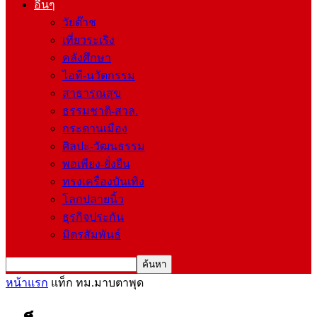
อื่นๆ
วัยต๊าช
เที่ยวระเริง
คลังศึกษา
ไอที-นวัตกรรม
สาธารณสุข
ธรรมชาติ-สวล.
กระดานเมือง
ศิลปะ-วัฒนธรรม
พอเพียง-ยั่งยืน
ทรงเครื่องบันเทิง
โลกปลายนิ้ว
ธุรกิจประกัน
มิตรสัมพันธ์
หน้าแรก
แท็ก
ทม.มาบตาพุด