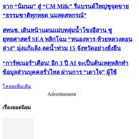
จาก “น้มนม” สู่ “CM Milk” รีแบรนด์ใหญ่ชูจุดขาย
“ธรรมชาติทุกหยด นมสดสหกรณ์”
สทนช. เดินหน้าแผนแม่บทลุ่มน้ำโขงอีสาน ชู
ยุทธศาสตร์ SEA พลิกโฉม “หนองหาร-ห้วยหลวงตอน
ล่าง” มุ่งแก้แล้ง-ลดน้ำท่วม 15 จังหวัดอย่างยั่งยืน
“การ์ทเนอร์”เตือน! อีก 3 ปี AI จะเป็นต้นเหตุหลักทำ
ข้อมูลส่วนบุคคลรั่วไหล ผ่านการ “เดาใจ” ผู้ใช้
โหลดเพิ่มเติม
Advertisement
เรื่องยอดนิยม