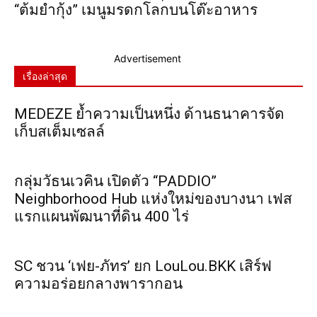
“ต้มยำกุ้ง” เมนูมรดกโลกบนโต๊ะอาหาร
Advertisement
เรื่องล่าสุด
MEDEZE ย้ำความเป็นหนึ่ง ด้านธนาคารจัด
เก็บสเต็มเซลล์
กลุ่มวัธนเวคิน เปิดตัว “PADDIO”
Neighborhood Hub แห่งใหม่ของบางนา เฟส
แรกแผนพัฒนาที่ดิน 400 ไร่
SC ชวน ‘เฟย-ภัทร’ ยก LouLou.BKK เสิร์ฟ
ความอร่อยกลางพารากอน