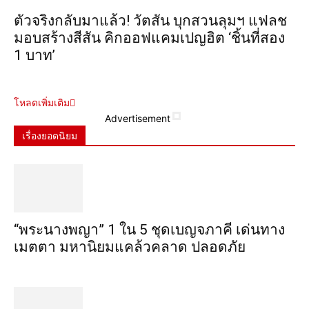
ตัวจริงกลับมาแล้ว! วัตสัน บุกสวนลุมฯ แฟลช
มอบสร้างสีสัน คิกออฟแคมเปญฮิต ‘ชิ้นที่สอง
1 บาท’
โหลดเพิ่มเติม
Advertisement
เรื่องยอดนิยม
“พระ​นาง​พญา” 1 ใน 5​ ชุดเบญจ​ภาคี​ เด่นทาง
เมตตา​ มหา​นิยม​แคล้วคลาด​ ปลอดภัย​