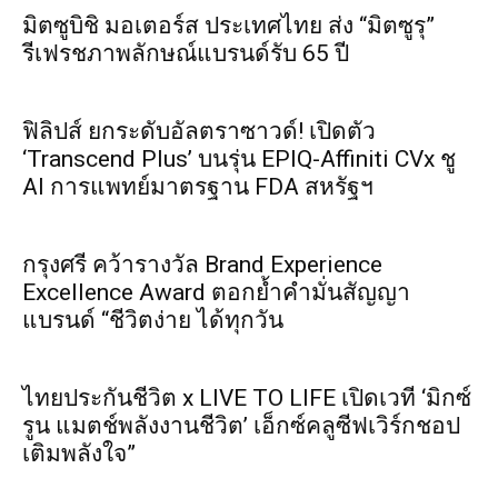
มิตซูบิชิ มอเตอร์ส ประเทศไทย ส่ง “มิตซูรุ”
รีเฟรชภาพลักษณ์แบรนด์รับ 65 ปี
ฟิลิปส์ ยกระดับอัลตราซาวด์! เปิดตัว
‘Transcend Plus’ บนรุ่น EPIQ-Affiniti CVx ชู
AI การแพทย์มาตรฐาน FDA สหรัฐฯ
กรุงศรี คว้ารางวัล Brand Experience
Excellence Award ตอกย้ำคำมั่นสัญญา
แบรนด์ “ชีวิตง่าย ได้ทุกวัน
ไทยประกันชีวิต x LIVE TO LIFE เปิดเวที ‘มิกซ์
รูน แมตช์พลังงานชีวิต’ เอ็กซ์คลูซีฟเวิร์กชอป
เติมพลังใจ”