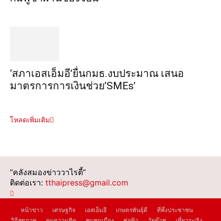
‘สภาเอสเอ็มอี’ยื่นกมธ.งบประมาณ เสนอ
มาตรการการเงินช่วย’SMEs’
โหลดเพิ่มเติม
“คลังสมองข่าววาไรตี้”
ติดต่อเรา:
tthaipress@gmail.com
หน้าข่าว
เศรษฐกิจ
เอสเอ็มอี
เกษตรพันธุ์ดี
ที่พึ่งประชาชน
วิถีสุขภาพ
คมความคิด
ชุมชนเมือง
ช่อฟ้า
วัยต๊าช
เที่ยวระเริง