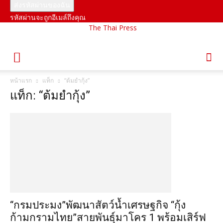
รหัสผ่านจะถูกอีเมล์ถึงคุณ
The Thai Press
หน้าแรก
แท็ก
“ต้มยำกุ้ง”
แท็ก: “ต้มยำกุ้ง”
“กรมประมง”พัฒนาสัตว์น้ำเศรษฐกิจ “กุ้ง
ก้ามกรามไทย”สายพันธุ์มาโคร 1 พร้อมเสิร์ฟ