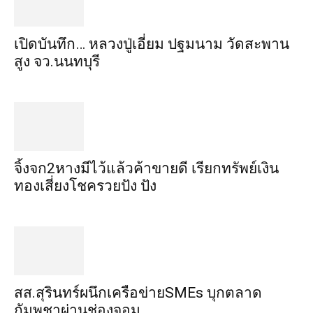
เปิดบันทึก… หลวงปู่เอี่ยม ​ปฐม​นาม​ วัดสะพาน
สูง​ จว.นนทบุรี
จิ้งจก​2​หาง​มีไว้แล้ว​ค้าขาย​ดี​ เรียก​ทรัพย์เงิน
ทอง​เสี่ยงโชค​รวยปัง​ ปัง​
สส.สุรินทร์ผนึกเครือข่ายSMEs บุกตลาด
กัมพูชาผ่านช่องจอม