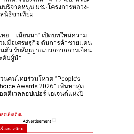
ับบริจาคหนุน มช.-โครงการหลวง-
ูลนิธิขาเทียม
ไทย – เมียนมา” เปิดบทใหม่ความ
่วมมือเศรษฐกิจ ดันการค้าชายแดน
ื้นตัว รับสัญญาณบวกจากการเยือน
ะดับผู้นำ
วนคนไทยร่วมโหวต “People’s
hoice Awards 2026” เฟ้นหาสุด
อดดีเวลลอปเปอร์-เอเจนต์แห่งปี
ลดเพิ่มเติม
Advertisement
เรื่องยอดนิยม