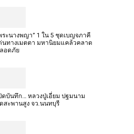
พระ​นาง​พญา” 1 ใน 5​ ชุดเบญจ​ภาคี​
ด่นทางเมตตา​ มหา​นิยม​แคล้วคลาด​
ลอดภัย​
ปิดบันทึก… หลวงปู่เอี่ยม ​ปฐม​นาม​
ัดสะพานสูง​ จว.นนทบุรี