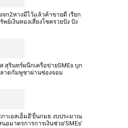
ิ้งจก​2​หาง​มีไว้แล้ว​ค้าขาย​ดี​ เรียก​
รัพย์เงินทอง​เสี่ยงโชค​รวยปัง​ ปัง​
ส.สุรินทร์ผนึกเครือข่ายSMEs บุก
ลาดกัมพูชาผ่านช่องจอม
สภาเอสเอ็มอี’ยื่นกมธ.งบประมาณ
สนอมาตรการการเงินช่วย’SMEs’