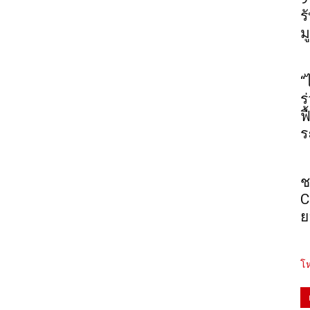
ร
ม
“
ร
ฟ
ร
ช
C
ย
โห