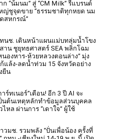
าก “น้มนม” สู่ “CM Milk” รีแบรนด์
หญ่ชูจุดขาย “ธรรมชาติทุกหยด นม
ดสหกรณ์”
ทนช. เดินหน้าแผนแม่บทลุ่มน้ำโขง
ีสาน ชูยุทธศาสตร์ SEA พลิกโฉม
หนองหาร-ห้วยหลวงตอนล่าง” มุ่ง
ก้แล้ง-ลดน้ำท่วม 15 จังหวัดอย่าง
่งยืน
การ์ทเนอร์”เตือน! อีก 3 ปี AI จะ
ป็นต้นเหตุหลักทำข้อมูลส่วนบุคคล
ั่วไหล ผ่านการ “เดาใจ” ผู้ใช้
าวมช. รวมพลัง “ปั่นเพื่อน้อง ครั้งที่
” กทม.-เชียงใหม่ 14-19 พ.ย. นี้ เปิด