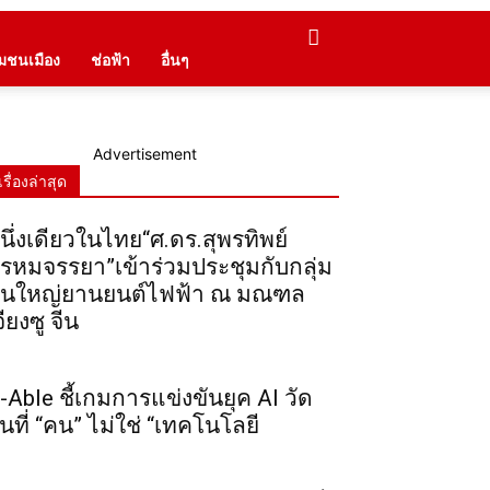
ุมชนเมือง
ช่อฟ้า
อื่นๆ
Advertisement
เรื่องล่าสุด
นึ่งเดียวในไทย“ศ.ดร.สุพรทิพย์
รหมจรรยา”เข้าร่วมประชุมกับกลุ่ม
ุนใหญ่ยานยนต์ไฟฟ้า ณ มณฑล
จียงซู จีน
-Able ชี้เกมการแข่งขันยุค AI วัด
ันที่ “คน” ไม่ใช่ “เทคโนโลยี