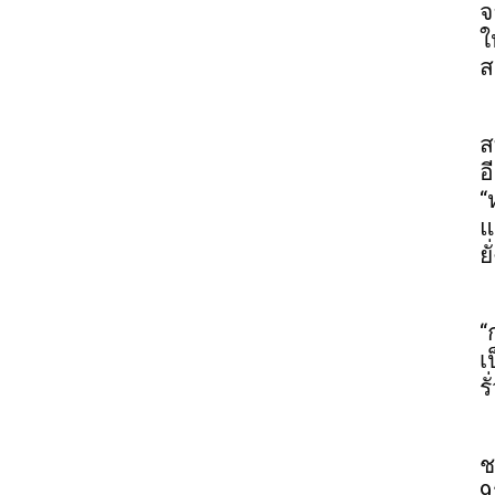
จ
ใ
ส
ส
อ
“
แ
ยั
“
เ
ร
ช
9