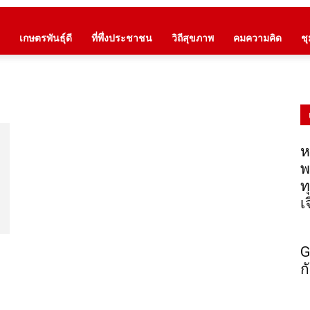
เกษตรพันธุ์ดี
ที่พึ่งประชาชน
วิถีสุขภาพ
คมความคิด
ช
ห
พ
ท
เ
G
ก