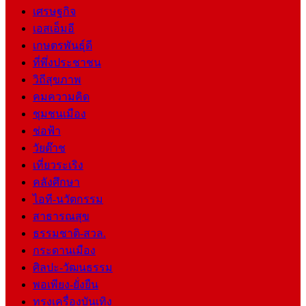
เศรษฐกิจ
เอสเอ็มอี
เกษตรพันธุ์ดี
ที่พึ่งประชาชน
วิถีสุขภาพ
คมความคิด
ชุมชนเมือง
ช่อฟ้า
วัยต๊าช
เที่ยวระเริง
คลังศึกษา
ไอที-นวัตกรรม
สาธารณสุข
ธรรมชาติ-สวล.
กระดานเมือง
ศิลปะ-วัฒนธรรม
พอเพียง-ยั่งยืน
ทรงเครื่องบันเทิง