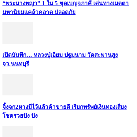
“พระ​นาง​พญา” 1 ใน 5​ ชุดเบญจ​ภาคี​ เด่นทางเมตตา​
มหา​นิยม​แคล้วคลาด​ ปลอดภัย​
เปิดบันทึก… หลวงปู่เอี่ยม ​ปฐม​นาม​ วัดสะพานสูง​
จว.นนทบุรี
จิ้งจก​2​หาง​มีไว้แล้ว​ค้าขาย​ดี​ เรียก​ทรัพย์เงินทอง​เสี่ยง
โชค​รวยปัง​ ปัง​