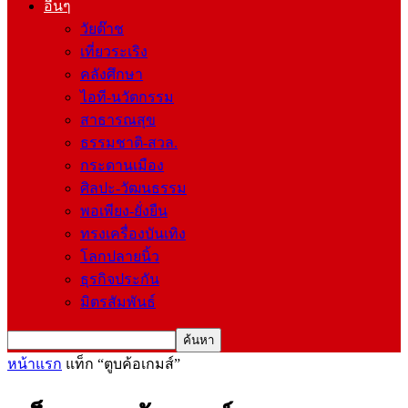
อื่นๆ
วัยต๊าช
เที่ยวระเริง
คลังศึกษา
ไอที-นวัตกรรม
สาธารณสุข
ธรรมชาติ-สวล.
กระดานเมือง
ศิลปะ-วัฒนธรรม
พอเพียง-ยั่งยืน
ทรงเครื่องบันเทิง
โลกปลายนิ้ว
ธุรกิจประกัน
มิตรสัมพันธ์
หน้าแรก
แท็ก
“ตูบค้อเกมส์”