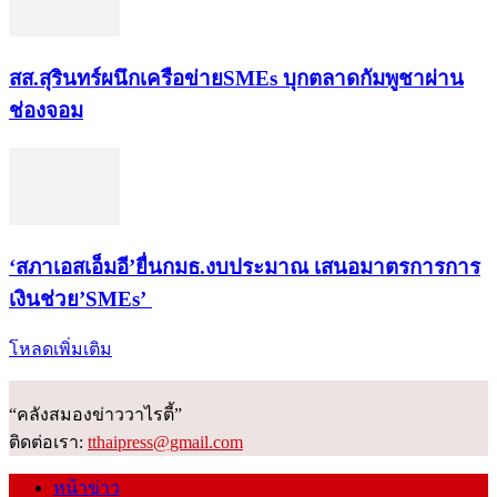
สส.สุรินทร์ผนึกเครือข่ายSMEs บุกตลาดกัมพูชาผ่าน
ช่องจอม
‘สภาเอสเอ็มอี’ยื่นกมธ.งบประมาณ เสนอมาตรการการ
เงินช่วย’SMEs’
โหลดเพิ่มเติม
“คลังสมองข่าววาไรตี้”
ติดต่อเรา:
tthaipress@gmail.com
หน้าข่าว