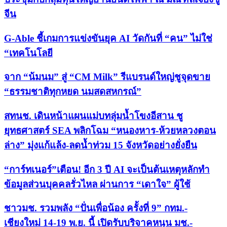
จีน
G-Able ชี้เกมการแข่งขันยุค AI วัดกันที่ “คน” ไม่ใช่
“เทคโนโลยี
จาก “น้มนม” สู่ “CM Milk” รีแบรนด์ใหญ่ชูจุดขาย
“ธรรมชาติทุกหยด นมสดสหกรณ์”
สทนช. เดินหน้าแผนแม่บทลุ่มน้ำโขงอีสาน ชู
ยุทธศาสตร์ SEA พลิกโฉม “หนองหาร-ห้วยหลวงตอน
ล่าง” มุ่งแก้แล้ง-ลดน้ำท่วม 15 จังหวัดอย่างยั่งยืน
“การ์ทเนอร์”เตือน! อีก 3 ปี AI จะเป็นต้นเหตุหลักทำ
ข้อมูลส่วนบุคคลรั่วไหล ผ่านการ “เดาใจ” ผู้ใช้
ชาวมช. รวมพลัง “ปั่นเพื่อน้อง ครั้งที่ 9” กทม.-
เชียงใหม่ 14-19 พ.ย. นี้ เปิดรับบริจาคหนุน มช.-