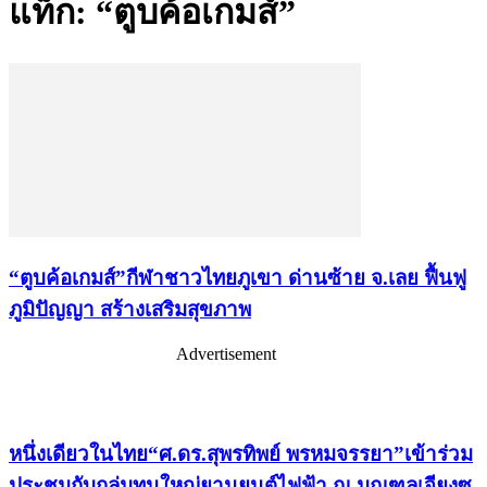
แท็ก: “ตูบค้อเกมส์”
“ตูบค้อเกมส์”กีฬาชาวไทยภูเขา ด่านซ้าย จ.เลย ฟื้นฟู
ภูมิปัญญา สร้างเสริมสุขภาพ
Advertisement
เรื่องล่าสุด
หนึ่งเดียวในไทย“ศ.ดร.สุพรทิพย์ พรหมจรรยา”เข้าร่วม
ประชุมกับกลุ่มทุนใหญ่ยานยนต์ไฟฟ้า ณ มณฑลเจียงซู