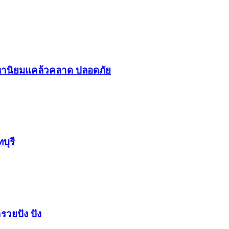
า​นิยม​แคล้วคลาด​ ปลอดภัย​
บุรี
รวยปัง​ ปัง​