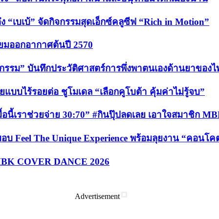
 “เบเบ้” จัดกิจกรรมสุดเอ็กซ์คลูซีฟ “Rich in Motion”
รียมออกอากาศต้นปี 2570
สัชกรรม” บันทึกประวัติศาสตร์การพึ่งพาตนเองด้านยาของไ
บไร้รอยต่อ ชูโมเดล “เลือกคูโบต้า คุ้มค่าไม่รู้จบ”
อนี้เราช่วยจ่าย 30:70” #กินปุ๊ปลดเลย เอาใจสมาชิก MBK P
ส่งมอบ Feel The Unique Experience พร้อมลุยงาน “คอนโ
ขัน MBK COVER DANCE 2026
Advertisement