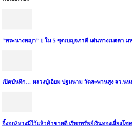
“พระ​นาง​พญา” 1 ใน 5​ ชุดเบญจ​ภาคี​ เด่นทางเมตตา​ มห
เปิดบันทึก… หลวงปู่เอี่ยม ​ปฐม​นาม​ วัดสะพานสูง​ จว.นนท
จิ้งจก​2​หาง​มีไว้แล้ว​ค้าขาย​ดี​ เรียก​ทรัพย์เงินทอง​เสี่ยงโชค​