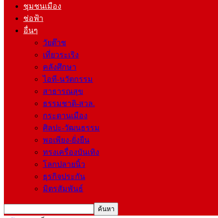
ชุมชนเมือง
ช่อฟ้า
อื่นๆ
วัยต๊าช
เที่ยวระเริง
คลังศึกษา
ไอที-นวัตกรรม
สาธารณสุข
ธรรมชาติ-สวล.
กระดานเมือง
ศิลปะ-วัฒนธรรม
พอเพียง-ยั่งยืน
ทรงเครื่องบันเทิง
โลกปลายนิ้ว
ธุรกิจประกัน
มิตรสัมพันธ์