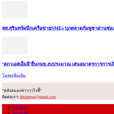
สส.สุรินทร์ผนึกเครือข่ายSMEs บุกตลาดกัมพูชาผ่านช่
‘สภาเอสเอ็มอี’ยื่นกมธ.งบประมาณ เสนอมาตรการการเ
โหลดเพิ่มเติม
“คลังสมองข่าววาไรตี้”
ติดต่อเรา:
tthaipress@gmail.com
หน้าข่าว
เศรษฐกิจ