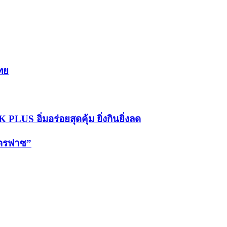
ทย
LUS อิ่มอร่อยสุดคุ้ม ยิ่งกินยิ่งลด
คตรฟาซ”