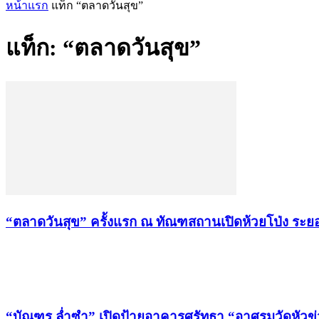
หน้าแรก
แท็ก
“ตลาดวันสุข”
แท็ก: “ตลาดวันสุข”
“ตลาดวันสุข” ครั้งแรก ณ ทัณฑสถานเปิดห้วยโป่ง ระยอง 
เรื่องล่าสุด
“บัณฑูร ล่ำซำ” เปิดป้ายอาคารศรัทธา “อาศรมวัดหัวข