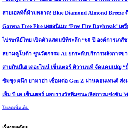
สายเฮลท์ตี้ห้ามพลาด! Blue Diamond Almond Breeze ดึง
Garena Free Fire เผยอนิเมะ ‘Free Fire Daybreak’ เต
ไปรษณีย์ไทย เปิดตัวแสตมป์ที่ระลึก “60 ปี องค์การเภ
สยามคูโบต้า ชูนวัตกรรม AI ยกระดับบริการหลังการขายแบ
สายกินมีเฮ เดอะไนน์ เซ็นเตอร์ ติวานนท์ จัดแคมเปญ “มื้
ซัมซุง ผนึก ยามาฮ่า เชื่อมต่อ Gen Z ผ่านคอนเทนต์ 
เอ็ม บี เค เซ็นเตอร์ มอบรางวัลทีมชนะเลิศการแข่ง
โหลดเพิ่มเติม
เรื่องยอดนิยม