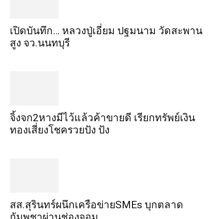
เปิดบันทึก… หลวงปู่เอี่ยม ​ปฐม​นาม​ วัดสะพาน
สูง​ จว.นนทบุรี
จิ้งจก​2​หาง​มีไว้แล้ว​ค้าขาย​ดี​ เรียก​ทรัพย์เงิน
ทอง​เสี่ยงโชค​รวยปัง​ ปัง​
สส.สุรินทร์ผนึกเครือข่ายSMEs บุกตลาด
กัมพูชาผ่านช่องจอม