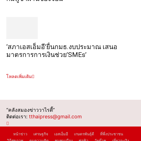
‘สภาเอสเอ็มอี’ยื่นกมธ.งบประมาณ เสนอ
มาตรการการเงินช่วย’SMEs’
โหลดเพิ่มเติม
“คลังสมองข่าววาไรตี้”
ติดต่อเรา:
tthaipress@gmail.com
หน้าข่าว
เศรษฐกิจ
เอสเอ็มอี
เกษตรพันธุ์ดี
ที่พึ่งประชาชน
วิถีสุขภาพ
คมความคิด
ชุมชนเมือง
ช่อฟ้า
วัยต๊าช
เที่ยวระเริง