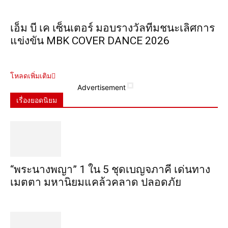
เอ็ม บี เค เซ็นเตอร์ มอบรางวัลทีมชนะเลิศการ
แข่งขัน MBK COVER DANCE 2026
โหลดเพิ่มเติม
Advertisement
เรื่องยอดนิยม
“พระ​นาง​พญา” 1 ใน 5​ ชุดเบญจ​ภาคี​ เด่นทาง
เมตตา​ มหา​นิยม​แคล้วคลาด​ ปลอดภัย​