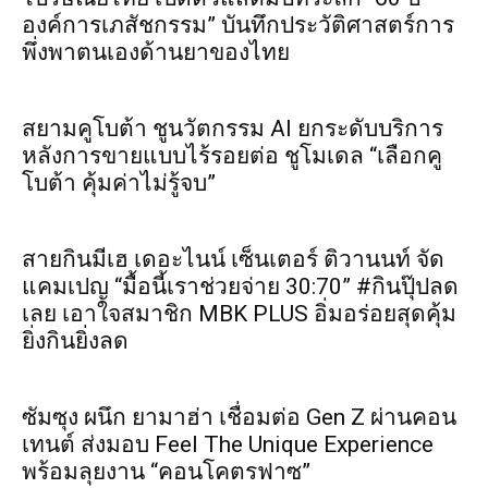
องค์การเภสัชกรรม” บันทึกประวัติศาสตร์การ
พึ่งพาตนเองด้านยาของไทย
สยามคูโบต้า ชูนวัตกรรม AI ยกระดับบริการ
หลังการขายแบบไร้รอยต่อ ชูโมเดล “เลือกคู
โบต้า คุ้มค่าไม่รู้จบ”
สายกินมีเฮ เดอะไนน์ เซ็นเตอร์ ติวานนท์ จัด
แคมเปญ “มื้อนี้เราช่วยจ่าย 30:70” #กินปุ๊ปลด
เลย เอาใจสมาชิก MBK PLUS อิ่มอร่อยสุดคุ้ม
ยิ่งกินยิ่งลด
ซัมซุง ผนึก ยามาฮ่า เชื่อมต่อ Gen Z ผ่านคอน
เทนต์ ส่งมอบ Feel The Unique Experience
พร้อมลุยงาน “คอนโคตรฟาซ”