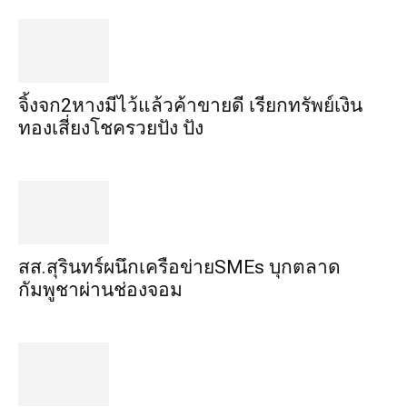
จิ้งจก​2​หาง​มีไว้แล้ว​ค้าขาย​ดี​ เรียก​ทรัพย์เงิน
ทอง​เสี่ยงโชค​รวยปัง​ ปัง​
สส.สุรินทร์ผนึกเครือข่ายSMEs บุกตลาด
กัมพูชาผ่านช่องจอม