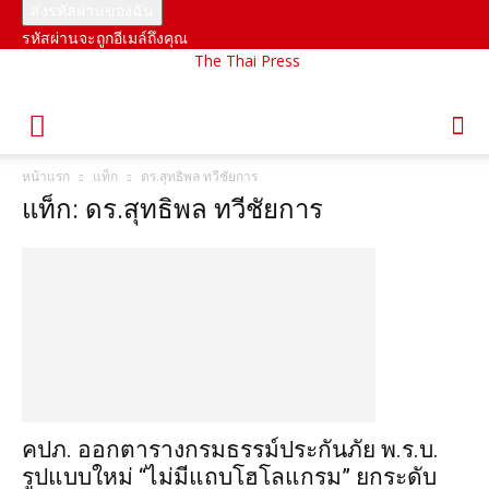
รหัสผ่านจะถูกอีเมล์ถึงคุณ
The Thai Press
หน้าแรก
แท็ก
ดร.สุทธิพล ทวีชัยการ
แท็ก: ดร.สุทธิพล ทวีชัยการ
คปภ. ออกตารางกรมธรรม์ประกันภัย พ.ร.บ.
รูปแบบใหม่ “ไม่มีแถบโฮโลแกรม” ยกระดับ