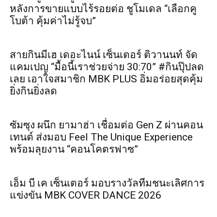
หลังการขายแบบไร้รอยต่อ ชูโมเดล “เลือกคู
โบต้า คุ้มค่าไม่รู้จบ”
สายกินมีเฮ เดอะไนน์ เซ็นเตอร์ ติวานนท์ จัด
แคมเปญ “มื้อนี้เราช่วยจ่าย 30:70” #กินปุ๊ปลด
เลย เอาใจสมาชิก MBK PLUS อิ่มอร่อยสุดคุ้ม
ยิ่งกินยิ่งลด
ซัมซุง ผนึก ยามาฮ่า เชื่อมต่อ Gen Z ผ่านคอน
เทนต์ ส่งมอบ Feel The Unique Experience
พร้อมลุยงาน “คอนโคตรฟาซ”
เอ็ม บี เค เซ็นเตอร์ มอบรางวัลทีมชนะเลิศการ
แข่งขัน MBK COVER DANCE 2026