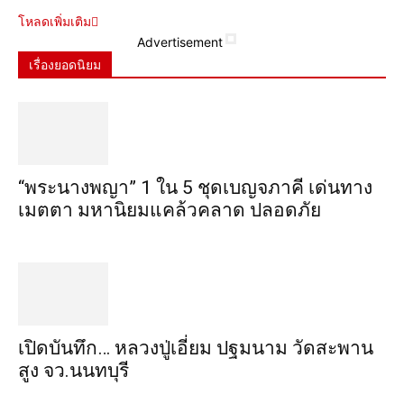
โหลดเพิ่มเติม
Advertisement
เรื่องยอดนิยม
“พระ​นาง​พญา” 1 ใน 5​ ชุดเบญจ​ภาคี​ เด่นทาง
เมตตา​ มหา​นิยม​แคล้วคลาด​ ปลอดภัย​
เปิดบันทึก… หลวงปู่เอี่ยม ​ปฐม​นาม​ วัดสะพาน
สูง​ จว.นนทบุรี