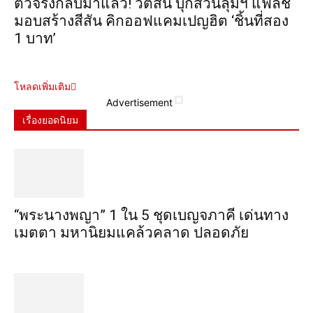
ตัวจริงกลับมาแล้ว! วัตสัน บุกสวนลุมฯ แฟลช
มอบสร้างสีสัน คิกออฟแคมเปญฮิต ‘ชิ้นที่สอง
1 บาท’
โหลดเพิ่มเติม
Advertisement
เรื่องยอดนิยม
“พระ​นาง​พญา” 1 ใน 5​ ชุดเบญจ​ภาคี​ เด่นทาง
เมตตา​ มหา​นิยม​แคล้วคลาด​ ปลอดภัย​