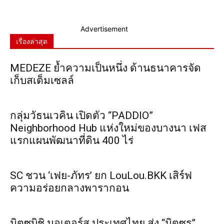
Advertisement
เรื่องล่าสุด
MEDEZE ย้ำความเป็นหนึ่ง ด้านธนาคารจัด
เก็บสเต็มเซลล์
กลุ่มวัธนเวคิน เปิดตัว “PADDIO”
Neighborhood Hub แห่งใหม่ของบางนา เฟส
แรกแผนพัฒนาที่ดิน 400 ไร่
SC ชวน ‘เฟย-ภัทร’ ยก LouLou.BKK เสิร์ฟ
ความอร่อยกลางพารากอน
มิตซูบิชิ มอเตอร์ส ประเทศไทย ส่ง “มิตซูรุ”