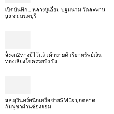
เปิดบันทึก… หลวงปู่เอี่ยม ​ปฐม​นาม​ วัดสะพาน
สูง​ จว.นนทบุรี
จิ้งจก​2​หาง​มีไว้แล้ว​ค้าขาย​ดี​ เรียก​ทรัพย์เงิน
ทอง​เสี่ยงโชค​รวยปัง​ ปัง​
สส.สุรินทร์ผนึกเครือข่ายSMEs บุกตลาด
กัมพูชาผ่านช่องจอม