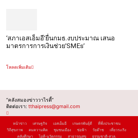
‘สภาเอสเอ็มอี’ยื่นกมธ.งบประมาณ เสนอ
มาตรการการเงินช่วย’SMEs’
โหลดเพิ่มเติม
“คลังสมองข่าววาไรตี้”
ติดต่อเรา:
tthaipress@gmail.com
หน้าข่าว
เศรษฐกิจ
เอสเอ็มอี
เกษตรพันธุ์ดี
ที่พึ่งประชาชน
วิถีสุขภาพ
คมความคิด
ชุมชนเมือง
ช่อฟ้า
วัยต๊าช
เที่ยวระเริง
คลังศึกษา
ไอที-นวัตกรรม
สาธารณสุข
ธรรมชาติ-สวล.