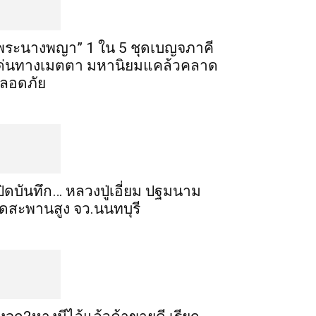
พระ​นาง​พญา” 1 ใน 5​ ชุดเบญจ​ภาคี​
ด่นทางเมตตา​ มหา​นิยม​แคล้วคลาด​
ลอดภัย​
ปิดบันทึก… หลวงปู่เอี่ยม ​ปฐม​นาม​
ัดสะพานสูง​ จว.นนทบุรี