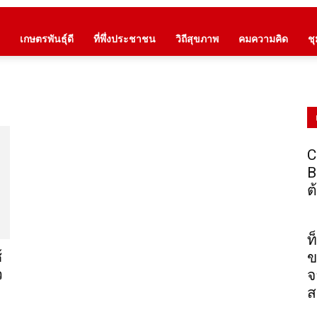
เกษตรพันธุ์ดี
ที่พึ่งประชาชน
วิถีสุขภาพ
คมความคิด
ช
C
B
ต
ท
้
ข
ว
จ
ส