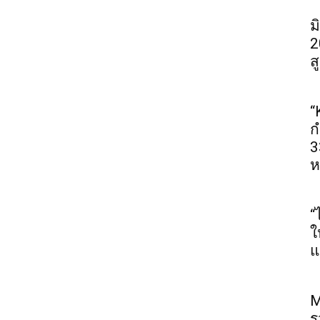
ม
2
ส
“
ก
3
ห
“
ใ
แ
M
ร