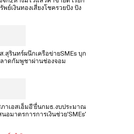
ิ้งจก​2​หาง​มีไว้แล้ว​ค้าขาย​ดี​ เรียก​
รัพย์เงินทอง​เสี่ยงโชค​รวยปัง​ ปัง​
ส.สุรินทร์ผนึกเครือข่ายSMEs บุก
ลาดกัมพูชาผ่านช่องจอม
สภาเอสเอ็มอี’ยื่นกมธ.งบประมาณ
สนอมาตรการการเงินช่วย’SMEs’