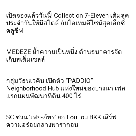
เปิดจองแล้ววันนี้! Collection 7-Eleven เติมลุค
ประจำวันให้มีสไตล์ กับไอเทมดีไซน์สุดเอ็กซ์
คลูซีฟ
MEDEZE ย้ำความเป็นหนึ่ง ด้านธนาคารจัด
เก็บสเต็มเซลล์
กลุ่มวัธนเวคิน เปิดตัว “PADDIO”
Neighborhood Hub แห่งใหม่ของบางนา เฟส
แรกแผนพัฒนาที่ดิน 400 ไร่
SC ชวน ‘เฟย-ภัทร’ ยก LouLou.BKK เสิร์ฟ
ความอร่อยกลางพารากอน