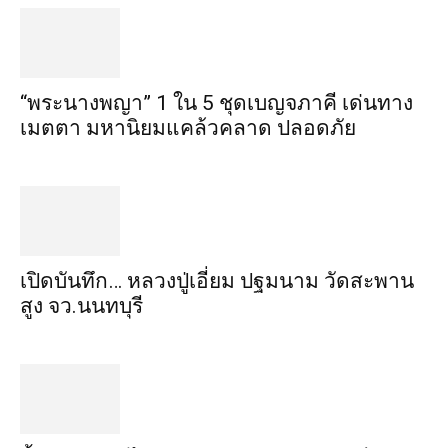
“พระ​นาง​พญา” 1 ใน 5​ ชุดเบญจ​ภาคี​ เด่นทาง
เมตตา​ มหา​นิยม​แคล้วคลาด​ ปลอดภัย​
เปิดบันทึก… หลวงปู่เอี่ยม ​ปฐม​นาม​ วัดสะพาน
สูง​ จว.นนทบุรี