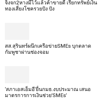
จิ้งจก​2​หาง​มีไว้แล้ว​ค้าขาย​ดี​ เรียก​ทรัพย์เงิน
ทอง​เสี่ยงโชค​รวยปัง​ ปัง​
สส.สุรินทร์ผนึกเครือข่ายSMEs บุกตลาด
กัมพูชาผ่านช่องจอม
‘สภาเอสเอ็มอี’ยื่นกมธ.งบประมาณ เสนอ
มาตรการการเงินช่วย’SMEs’