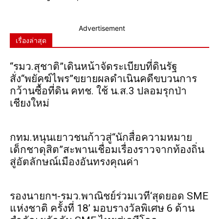
Advertisement
เรื่องล่าสุด
“รมว.สุชาติ”เดินหน้าจัดระเบียบที่ดินรัฐ
สั่ง“พยัคฆ์ไพร”ขยายผลดำเนินคดีขบวนการ
กว้านซื้อที่ดิน คทช. ใช้ น.ส.3 ปลอมรุกป่า
เชียงใหม่
กทม.หนุนเยาวชนก้าวสู่“นักสื่อความหมาย
เด็กชาดุสิต”สะพานเชื่อมเรื่องราวจากท้องถิ่น
สู่อัตลักษณ์เมืองอันทรงคุณค่า
รองนายกฯ-รมว.พาณิชย์ร่วมเวที‘สุดยอด SME
แห่งชาติ ครั้งที่ 18’ มอบรางวัลพิเศษ 6 ด้าน