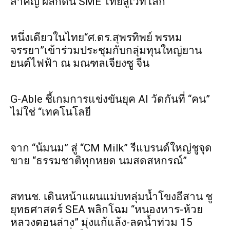
สำคัญ ผลักดัน SME ไทยสู่เวทีโลก
หนึ่งเดียวในไทย“ศ.ดร.สุพรทิพย์ พรหม
จรรยา”เข้าร่วมประชุมกับกลุ่มทุนใหญ่ยาน
ยนต์ไฟฟ้า ณ มณฑลเจียงซู จีน
G-Able ชี้เกมการแข่งขันยุค AI วัดกันที่ “คน”
ไม่ใช่ “เทคโนโลยี
จาก “น้มนม” สู่ “CM Milk” รีแบรนด์ใหญ่ชูจุด
ขาย “ธรรมชาติทุกหยด นมสดสหกรณ์”
สทนช. เดินหน้าแผนแม่บทลุ่มน้ำโขงอีสาน ชู
ยุทธศาสตร์ SEA พลิกโฉม “หนองหาร-ห้วย
หลวงตอนล่าง” มุ่งแก้แล้ง-ลดน้ำท่วม 15