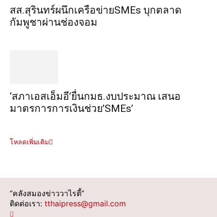
สส.สุรินทร์ผนึกเครือข่ายSMEs บุกตลาด
กัมพูชาผ่านช่องจอม
‘สภาเอสเอ็มอี’ยื่นกมธ.งบประมาณ เสนอ
มาตรการการเงินช่วย’SMEs’
โหลดเพิ่มเติม
“คลังสมองข่าววาไรตี้”
ติดต่อเรา:
tthaipress@gmail.com