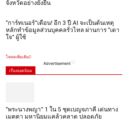
จังหวัดอย่างยั่งยืน
“การ์ทเนอร์”เตือน! อีก 3 ปี AI จะเป็นต้นเหตุ
หลักทำข้อมูลส่วนบุคคลรั่วไหล ผ่านการ “เดา
ใจ” ผู้ใช้
โหลดเพิ่มเติม
Advertisement
เรื่องยอดนิยม
“พระ​นาง​พญา” 1 ใน 5​ ชุดเบญจ​ภาคี​ เด่นทาง
เมตตา​ มหา​นิยม​แคล้วคลาด​ ปลอดภัย​