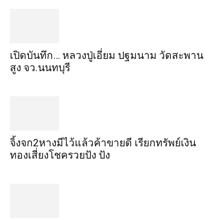
เปิดบันทึก… หลวงปู่เอี่ยม ​ปฐม​นาม​ วัดสะพาน
สูง​ จว.นนทบุรี
จิ้งจก​2​หาง​มีไว้แล้ว​ค้าขาย​ดี​ เรียก​ทรัพย์เงิน
ทอง​เสี่ยงโชค​รวยปัง​ ปัง​