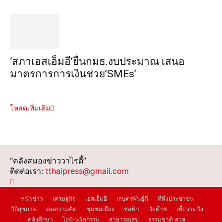
‘สภาเอสเอ็มอี’ยื่นกมธ.งบประมาณ เสนอ
มาตรการการเงินช่วย’SMEs’
โหลดเพิ่มเติม
“คลังสมองข่าววาไรตี้”
ติดต่อเรา:
tthaipress@gmail.com
หน้าข่าว
เศรษฐกิจ
เอสเอ็มอี
เกษตรพันธุ์ดี
ที่พึ่งประชาชน
วิถีสุขภาพ
คมความคิด
ชุมชนเมือง
ช่อฟ้า
วัยต๊าช
เที่ยวระเริง
คลังศึกษา
ไอที-นวัตกรรม
สาธารณสุข
ธรรมชาติ-สวล.