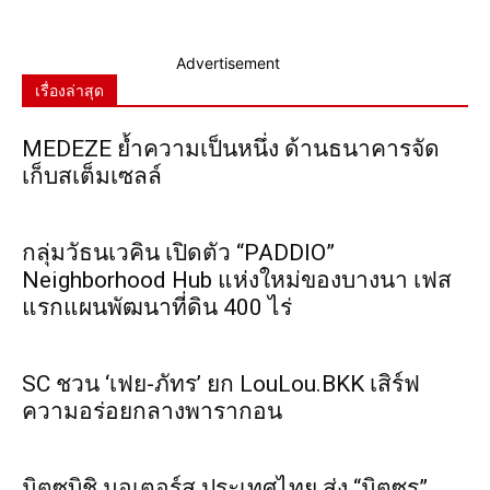
Advertisement
เรื่องล่าสุด
MEDEZE ย้ำความเป็นหนึ่ง ด้านธนาคารจัด
เก็บสเต็มเซลล์
กลุ่มวัธนเวคิน เปิดตัว “PADDIO”
Neighborhood Hub แห่งใหม่ของบางนา เฟส
แรกแผนพัฒนาที่ดิน 400 ไร่
SC ชวน ‘เฟย-ภัทร’ ยก LouLou.BKK เสิร์ฟ
ความอร่อยกลางพารากอน
มิตซูบิชิ มอเตอร์ส ประเทศไทย ส่ง “มิตซูรุ”