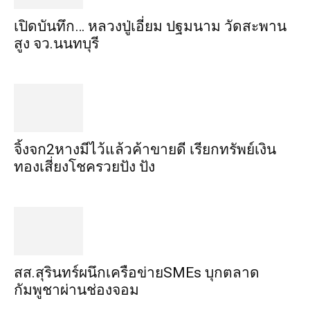
เปิดบันทึก… หลวงปู่เอี่ยม ​ปฐม​นาม​ วัดสะพาน
สูง​ จว.นนทบุรี
จิ้งจก​2​หาง​มีไว้แล้ว​ค้าขาย​ดี​ เรียก​ทรัพย์เงิน
ทอง​เสี่ยงโชค​รวยปัง​ ปัง​
สส.สุรินทร์ผนึกเครือข่ายSMEs บุกตลาด
กัมพูชาผ่านช่องจอม