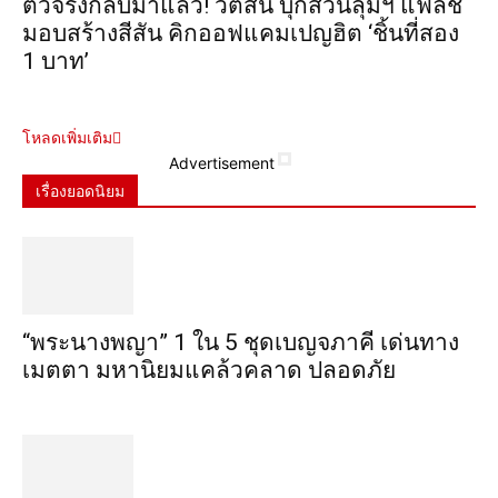
ตัวจริงกลับมาแล้ว! วัตสัน บุกสวนลุมฯ แฟลช
มอบสร้างสีสัน คิกออฟแคมเปญฮิต ‘ชิ้นที่สอง
1 บาท’
โหลดเพิ่มเติม
Advertisement
เรื่องยอดนิยม
“พระ​นาง​พญา” 1 ใน 5​ ชุดเบญจ​ภาคี​ เด่นทาง
เมตตา​ มหา​นิยม​แคล้วคลาด​ ปลอดภัย​