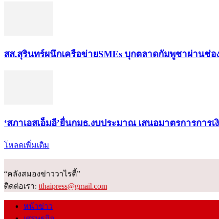
สส.สุรินทร์ผนึกเครือข่ายSMEs บุกตลาดกัมพูชาผ่านช่
‘สภาเอสเอ็มอี’ยื่นกมธ.งบประมาณ เสนอมาตรการการเ
โหลดเพิ่มเติม
“คลังสมองข่าววาไรตี้”
ติดต่อเรา:
tthaipress@gmail.com
หน้าข่าว
เศรษฐกิจ