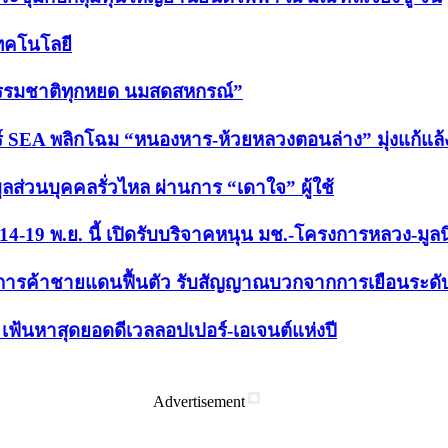
เทคโนโลยี
“ธรรมชาติทุกหยด นมสดสหกรณ์”
 SEA พลิกโฉม “หนองหาร-ห้วยหลวงตอนล่าง” มุ่งแก้แล้ง-ล
ูลส่วนบุคคลรั่วไหล ผ่านการ “เดาใจ” ผู้ใช้
ม่ 14-19 พ.ย. นี้ เปิดรับบริจาคหนุน มช.-โครงการหลวง-มูล
นการค้าชายแดนฟื้นตัว รับสัญญาณบวกจากการเยือนระดับ
ฟ้นหาสุดยอดดีเวลลอปเปอร์-เอเจนต์แห่งปี
Advertisement