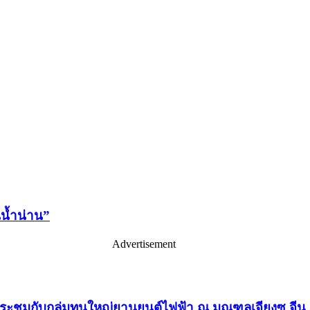
นน้ำน่าน”
Advertisement
ประชุมกับกลุ่มทุนใหญ่ยานยนต์ไฟฟ้า ณ มณฑลเจียงซู จีน