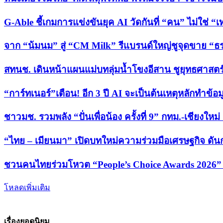
G-Able ชี้เกมการแข่งขันยุค AI วัดกันที่ “คน” ไม่ใช่ “
จาก “น้มนม” สู่ “CM Milk” รีแบรนด์ใหญ่ชูจุดขาย 
สทนช. เดินหน้าแผนแม่บทลุ่มน้ำโขงอีสาน ชูยุทธศาสตร์
“การ์ทเนอร์”เตือน! อีก 3 ปี AI จะเป็นต้นเหตุหลักทำข้อม
ชาวมช. รวมพลัง “ปั่นเพื่อน้อง ครั้งที่ 9” กทม.-เชียงให
“ไทย – เมียนมา” เปิดบทใหม่ความร่วมมือเศรษฐกิจ ดั
ชวนคนไทยร่วมโหวต “People’s Choice Awards 2026” เ
โหลดเพิ่มเติม
เรื่องยอดนิยม