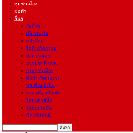
ชุมชนเมือง
ช่อฟ้า
อื่นๆ
วัยต๊าช
เที่ยวระเริง
คลังศึกษา
ไอที-นวัตกรรม
สาธารณสุข
ธรรมชาติ-สวล.
กระดานเมือง
ศิลปะ-วัฒนธรรม
พอเพียง-ยั่งยืน
ทรงเครื่องบันเทิง
โลกปลายนิ้ว
ธุรกิจประกัน
มิตรสัมพันธ์