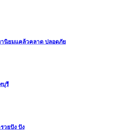
า​นิยม​แคล้วคลาด​ ปลอดภัย​
บุรี
รวยปัง​ ปัง​