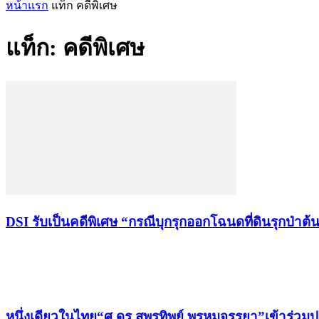
หน้าแรก
แท็ก
คดีพิเศษ
แท็ก: คดีพิเศษ
DSI รับเป็นคดีพิเศษ “กรณีบุกรุกออกโฉนดที่ดินรุกป่าต้
เรื่องล่าสุด
หนึ่งเดียวในไทย“ศ.ดร.สุพรทิพย์ พรหมจรรยา”เข้าร่วม