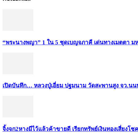
“พระ​นาง​พญา” 1 ใน 5​ ชุดเบญจ​ภาคี​ เด่นทางเมตตา​ มห
เปิดบันทึก… หลวงปู่เอี่ยม ​ปฐม​นาม​ วัดสะพานสูง​ จว.นนท
จิ้งจก​2​หาง​มีไว้แล้ว​ค้าขาย​ดี​ เรียก​ทรัพย์เงินทอง​เสี่ยงโชค​