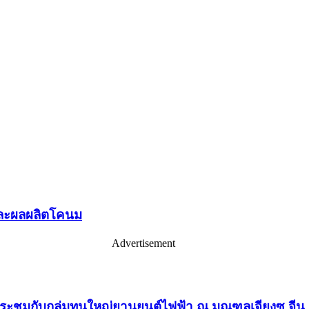
และผลผลิตโคนม
Advertisement
ประชุมกับกลุ่มทุนใหญ่ยานยนต์ไฟฟ้า ณ มณฑลเจียงซู จีน