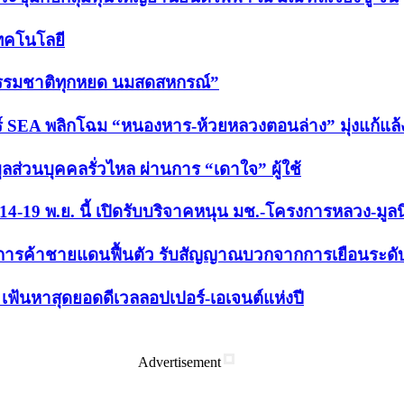
เทคโนโลยี
“ธรรมชาติทุกหยด นมสดสหกรณ์”
 SEA พลิกโฉม “หนองหาร-ห้วยหลวงตอนล่าง” มุ่งแก้แล้ง-ล
ูลส่วนบุคคลรั่วไหล ผ่านการ “เดาใจ” ผู้ใช้
ม่ 14-19 พ.ย. นี้ เปิดรับบริจาคหนุน มช.-โครงการหลวง-มูล
นการค้าชายแดนฟื้นตัว รับสัญญาณบวกจากการเยือนระดับ
ฟ้นหาสุดยอดดีเวลลอปเปอร์-เอเจนต์แห่งปี
Advertisement