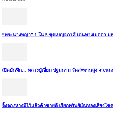
“พระ​นาง​พญา” 1 ใน 5​ ชุดเบญจ​ภาคี​ เด่นทางเมตตา​ มห
เปิดบันทึก… หลวงปู่เอี่ยม ​ปฐม​นาม​ วัดสะพานสูง​ จว.นนท
จิ้งจก​2​หาง​มีไว้แล้ว​ค้าขาย​ดี​ เรียก​ทรัพย์เงินทอง​เสี่ยงโชค​