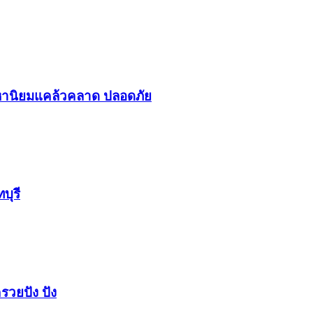
า​นิยม​แคล้วคลาด​ ปลอดภัย​
บุรี
รวยปัง​ ปัง​