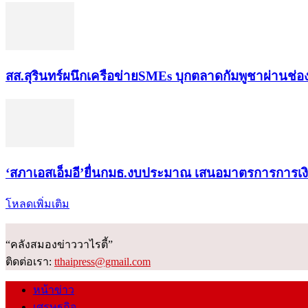
สส.สุรินทร์ผนึกเครือข่ายSMEs บุกตลาดกัมพูชาผ่านช่
‘สภาเอสเอ็มอี’ยื่นกมธ.งบประมาณ เสนอมาตรการการเ
โหลดเพิ่มเติม
“คลังสมองข่าววาไรตี้”
ติดต่อเรา:
tthaipress@gmail.com
หน้าข่าว
เศรษฐกิจ