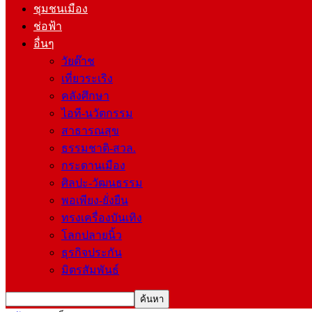
ชุมชนเมือง
ช่อฟ้า
อื่นๆ
วัยต๊าช
เที่ยวระเริง
คลังศึกษา
ไอที-นวัตกรรม
สาธารณสุข
ธรรมชาติ-สวล.
กระดานเมือง
ศิลปะ-วัฒนธรรม
พอเพียง-ยั่งยืน
ทรงเครื่องบันเทิง
โลกปลายนิ้ว
ธุรกิจประกัน
มิตรสัมพันธ์