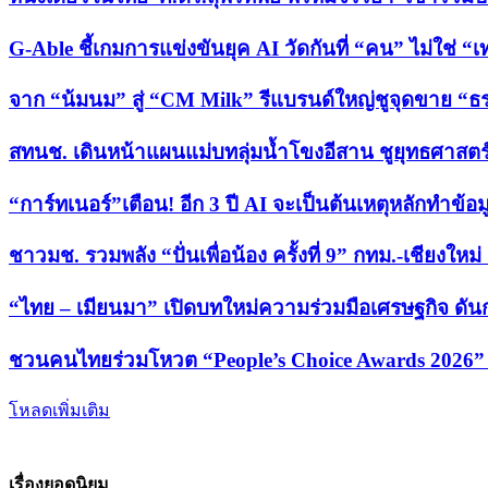
G-Able ชี้เกมการแข่งขันยุค AI วัดกันที่ “คน” ไม่ใช่ “
จาก “น้มนม” สู่ “CM Milk” รีแบรนด์ใหญ่ชูจุดขาย 
สทนช. เดินหน้าแผนแม่บทลุ่มน้ำโขงอีสาน ชูยุทธศาสตร์
“การ์ทเนอร์”เตือน! อีก 3 ปี AI จะเป็นต้นเหตุหลักทำข้อม
ชาวมช. รวมพลัง “ปั่นเพื่อน้อง ครั้งที่ 9” กทม.-เชียงให
“ไทย – เมียนมา” เปิดบทใหม่ความร่วมมือเศรษฐกิจ ดั
ชวนคนไทยร่วมโหวต “People’s Choice Awards 2026” เ
โหลดเพิ่มเติม
เรื่องยอดนิยม