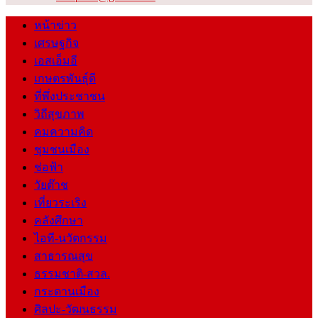
หน้าข่าว
เศรษฐกิจ
เอสเอ็มอี
เกษตรพันธุ์ดี
ที่พึ่งประชาชน
วิถีสุขภาพ
คมความคิด
ชุมชนเมือง
ช่อฟ้า
วัยต๊าช
เที่ยวระเริง
คลังศึกษา
ไอที-นวัตกรรม
สาธารณสุข
ธรรมชาติ-สวล.
กระดานเมือง
ศิลปะ-วัฒนธรรม