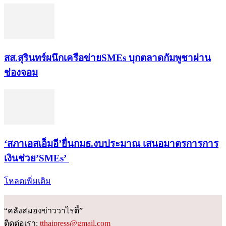
สส.สุรินทร์ผนึกเครือข่ายSMEs บุกตลาดกัมพูชาผ่าน
ช่องจอม
‘สภาเอสเอ็มอี’ยื่นกมธ.งบประมาณ เสนอมาตรการการ
เงินช่วย’SMEs’
โหลดเพิ่มเติม
“คลังสมองข่าววาไรตี้”
ติดต่อเรา:
tthaipress@gmail.com