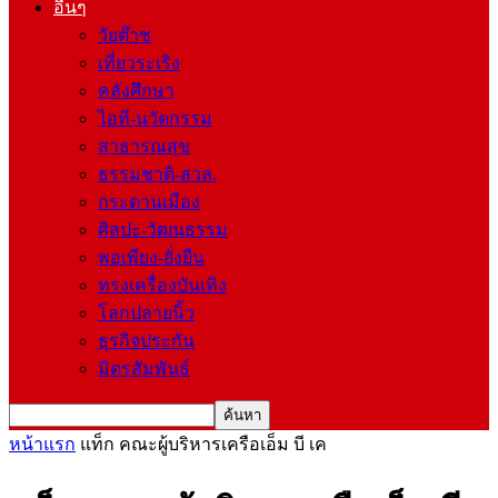
อื่นๆ
วัยต๊าช
เที่ยวระเริง
คลังศึกษา
ไอที-นวัตกรรม
สาธารณสุข
ธรรมชาติ-สวล.
กระดานเมือง
ศิลปะ-วัฒนธรรม
พอเพียง-ยั่งยืน
ทรงเครื่องบันเทิง
โลกปลายนิ้ว
ธุรกิจประกัน
มิตรสัมพันธ์
หน้าแรก
แท็ก
คณะผู้บริหารเครือเอ็ม บี เค