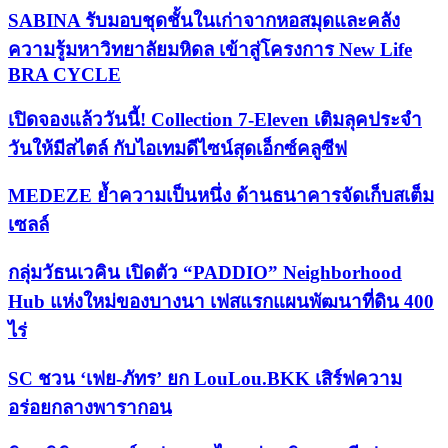
SABINA รับมอบชุดชั้นในเก่าจากหอสมุดและคลัง
ความรู้มหาวิทยาลัยมหิดล เข้าสู่โครงการ New Life
BRA CYCLE
เปิดจองแล้ววันนี้! Collection 7-Eleven เติมลุคประจำ
วันให้มีสไตล์ กับไอเทมดีไซน์สุดเอ็กซ์คลูซีฟ
MEDEZE ย้ำความเป็นหนึ่ง ด้านธนาคารจัดเก็บสเต็ม
เซลล์
กลุ่มวัธนเวคิน เปิดตัว “PADDIO” Neighborhood
Hub แห่งใหม่ของบางนา เฟสแรกแผนพัฒนาที่ดิน 400
ไร่
SC ชวน ‘เฟย-ภัทร’ ยก LouLou.BKK เสิร์ฟความ
อร่อยกลางพารากอน