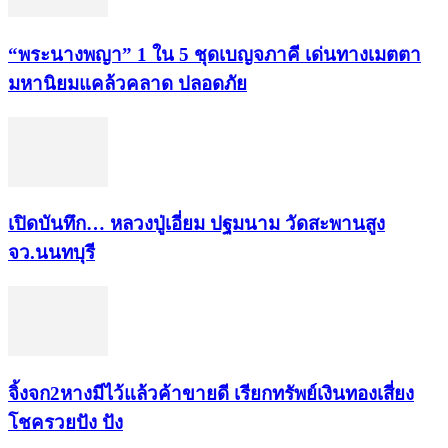
“พระ​นาง​พญา” 1 ใน 5​ ชุดเบญจ​ภาคี​ เด่นทางเมตตา​
มหา​นิยม​แคล้วคลาด​ ปลอดภัย​
เปิดบันทึก… หลวงปู่เอี่ยม ​ปฐม​นาม​ วัดสะพานสูง​
จว.นนทบุรี
จิ้งจก​2​หาง​มีไว้แล้ว​ค้าขาย​ดี​ เรียก​ทรัพย์เงินทอง​เสี่ยง
โชค​รวยปัง​ ปัง​